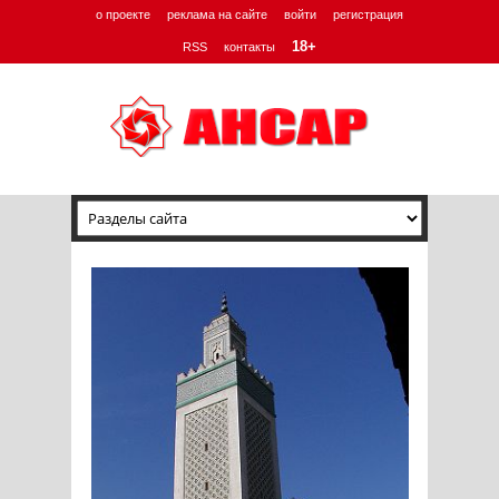
о проекте
реклама на сайте
войти
регистрация
18+
RSS
контакты