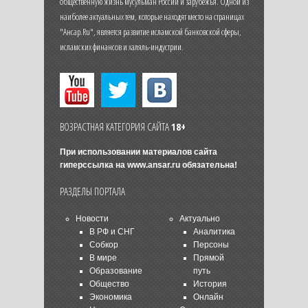
общественную жизнь мусульман России и зарубежья. Одной из
наиболее актуальных тем, которые находят место на страницах
"Ансар.Ru", является развитие исламской банковской сферы,
исламских финансов и халяль-индустрии.
ВОЗРАСТНАЯ КАТЕГОРИЯ САЙТА
18+
При использовании материалов сайта
гиперссылка на
www.ansar.ru
обязательна!
РАЗДЕЛЫ ПОРТАЛА
Новости
Актуально
В РФ и СНГ
Аналитика
Собкор
Персоны
В мире
Прямой
Образование
путь
Общество
История
Экономика
Онлайн