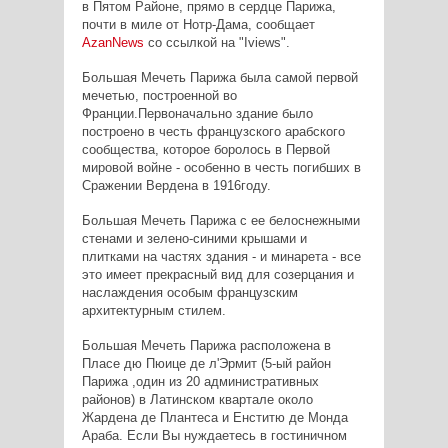
в Пятом Районе, прямо в сердце Парижа,
почти в миле от Нотр-Дама, сообщает
AzanNews
со ссылкой на "Iviews".
Большая Мечеть Парижа была самой первой
мечетью, построенной во
Франции.Первоначально здание было
построено в честь французского арабского
сообщества, которое боролось в Первой
мировой войне - особенно в честь погибших в
Сражении Вердена в 1916году.
Большая Мечеть Парижа с ее белоснежными
стенами и зелено-синими крышами и
плитками на частях здания - и минарета - все
это имеет прекрасный вид для созерцания и
наслаждения особым французским
архитектурным стилем.
Большая Мечеть Парижа расположена в
Пласе дю Пюице де л'Эрмит (5-ый район
Парижа ,один из 20 административных
районов) в Латинском квартале около
Жардена де Плантеса и Енститю де Монда
Араба. Если Вы нуждаетесь в гостиничном