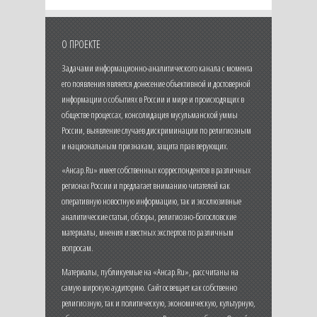
О ПРОЕКТЕ
Задачами информационно-аналитического канала с момента
его появления является донесение объективной и достоверной
информации о событиях в России и мире и происходящих в
обществе процессах, консолидация мусульманской уммы
России, выявление случаев дискриминации по религиозным
и национальным признакам, защита прав верующих.
«Ансар.Ru» имеет собственных корреспондентов в различных
регионах России и предлагает вниманию читателей как
оперативную новостную информацию, так и эксклюзивные
аналитические статьи, обзоры, религиозно-богословские
материалы, мнения известных экспертов по различным
вопросам.
Материалы, публикуемые на «Ансар.Ru», рассчитаны на
самую широкую аудиторию. Сайт освещает как собственно
религиозную, так и политическую, экономическую, культурную,