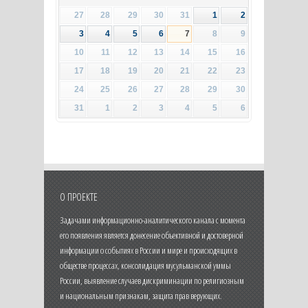
27
28
29
30
31
1
2
3
4
5
6
7
8
9
10
11
12
13
14
15
16
17
18
19
20
21
22
23
24
25
26
27
28
29
30
31
1
2
3
4
5
6
О ПРОЕКТЕ
Задачами информационно-аналитического канала с момента
его появления является донесение объективной и достоверной
информации о событиях в России и мире и происходящих в
обществе процессах, консолидация мусульманской уммы
России, выявление случаев дискриминации по религиозным
и национальным признакам, защита прав верующих.