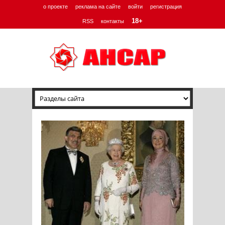
о проекте
реклама на сайте
войти
регистрация
18+
RSS
контакты