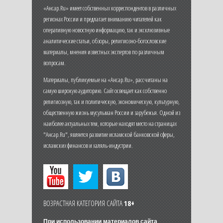
«Ансар.Ru» имеет собственных корреспондентов в различных
регионах России и предлагает вниманию читателей как
оперативную новостную информацию, так и эксклюзивные
аналитические статьи, обзоры, религиозно-богословские
материалы, мнения известных экспертов по различным
вопросам.
Материалы, публикуемые на «Ансар.Ru», рассчитаны на
самую широкую аудиторию. Сайт освещает как собственно
религиозную, так и политическую, экономическую, культурную,
общественную жизнь мусульман России и зарубежья. Одной из
наиболее актуальных тем, которые находят место на страницах
"Ансар.Ru", является развитие исламской банковской сферы,
исламских финансов и халяль-индустрии.
ВОЗРАСТНАЯ КАТЕГОРИЯ САЙТА
18+
При использовании материалов сайта