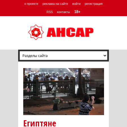
о проекте
реклама на сайте
войти
регистрация
18+
RSS
контакты
Египтяне