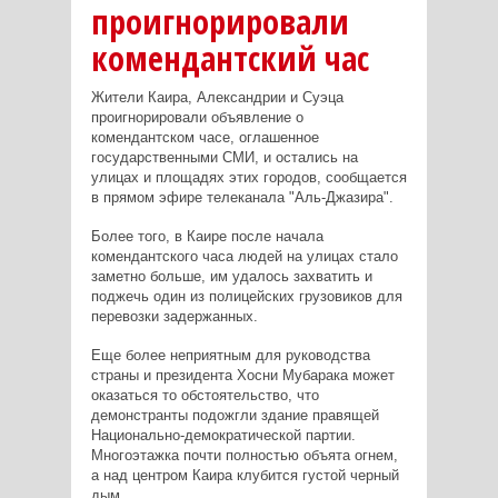
проигнорировали
комендантский час
Жители Каира, Александрии и Суэца
проигнорировали объявление о
комендантском часе, оглашенное
государственными СМИ, и остались на
улицах и площадях этих городов, сообщается
в прямом эфире телеканала "Аль-Джазира".
Более того, в Каире после начала
комендантского часа людей на улицах стало
заметно больше, им удалось захватить и
поджечь один из полицейских грузовиков для
перевозки задержанных.
Еще более неприятным для руководства
страны и президента Хосни Мубарака может
оказаться то обстоятельство, что
демонстранты подожгли здание правящей
Национально-демократической партии.
Многоэтажка почти полностью объята огнем,
а над центром Каира клубится густой черный
дым.