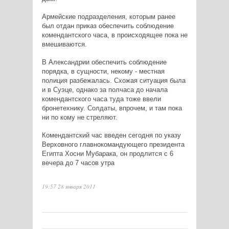
Армейские подразделения, которым ранее
был отдан приказ обеспечить соблюдение
комендантского часа, в происходящее пока не
вмешиваются.
В Александрии обеспечить соблюдение
порядка, в сущности, некому - местная
полиция разбежалась. Схожая ситуация была
и в Суэце, однако за полчаса до начала
комендантского часа туда тоже ввели
бронетехнику. Солдаты, впрочем, и там пока
ни по кому не стреляют.
Комендантский час введен сегодня по указу
Верховного главнокомандующего президента
Египта Хосни Мубарака, он продлится с 6
вечера до 7 часов утра
19:57 28 января 2011