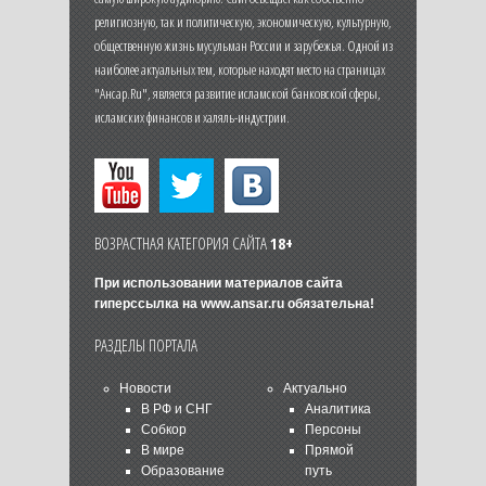
религиозную, так и политическую, экономическую, культурную,
общественную жизнь мусульман России и зарубежья. Одной из
наиболее актуальных тем, которые находят место на страницах
"Ансар.Ru", является развитие исламской банковской сферы,
исламских финансов и халяль-индустрии.
ВОЗРАСТНАЯ КАТЕГОРИЯ САЙТА
18+
При использовании материалов сайта
гиперссылка на
www.ansar.ru
обязательна!
РАЗДЕЛЫ ПОРТАЛА
Новости
Актуально
В РФ и СНГ
Аналитика
Собкор
Персоны
В мире
Прямой
Образование
путь