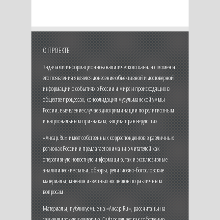
О ПРОЕКТЕ
Задачами информационно-аналитического канала с момента
его появления является донесение объективной и достоверной
информации о событиях в России и мире и происходящих в
обществе процессах, консолидация мусульманской уммы
России, выявление случаев дискриминации по религиозным
и национальным признакам, защита прав верующих.
«Ансар.Ru» имеет собственных корреспондентов в различных
регионах России и предлагает вниманию читателей как
оперативную новостную информацию, так и эксклюзивные
аналитические статьи, обзоры, религиозно-богословские
материалы, мнения известных экспертов по различным
вопросам.
Материалы, публикуемые на «Ансар.Ru», рассчитаны на
самую широкую аудиторию. Сайт освещает как собственно