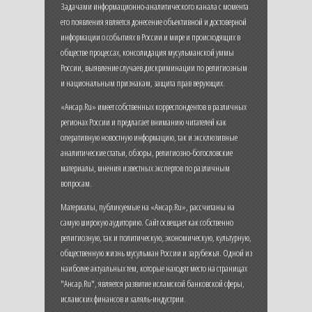
Задачами информационно-аналитического канала с момента
его появления является донесение объективной и достоверной
информации о событиях в России и мире и происходящих в
обществе процессах, консолидация мусульманской уммы
России, выявление случаев дискриминации по религиозным
и национальным признакам, защита прав верующих.
«Ансар.Ru» имеет собственных корреспондентов в различных
регионах России и предлагает вниманию читателей как
оперативную новостную информацию, так и эксклюзивные
аналитические статьи, обзоры, религиозно-богословские
материалы, мнения известных экспертов по различным
вопросам.
Материалы, публикуемые на «Ансар.Ru», рассчитаны на
самую широкую аудиторию. Сайт освещает как собственно
религиозную, так и политическую, экономическую, культурную,
общественную жизнь мусульман России и зарубежья. Одной из
наиболее актуальных тем, которые находят место на страницах
"Ансар.Ru", является развитие исламской банковской сферы,
исламских финансов и халяль-индустрии.