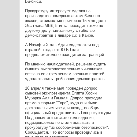
Би-би-си.
Прокуратуру интересует сделка на
производство номерных автомобильных
знаков, стоимостью примерно 15 млн долл.
Экс-глава МВД Египта проходит также по
другому делу, связанному с гибелью
демонстрантов в январе с.г. в Каире.
А.Назиф и Х.аль-Адли содержатся под
стражей, тогда как Ю.Б.Гали
предположительно находится за границей.
По мнению наблюдателей, решение судить
бывших высокопоставленных чиновников
связано со стремлением военных властей
удовлетворить требования демонстрантов.
16 апреля также был проведен допрос
сыновей экс-президента Египта Хосни
Мубарка Аля и Гамаля. Допрос проходил
прямо в тюрьме "Тора", куда они были
доставлены четыре дня назад, сообщил
официальный представитель Генпрокуратуры.
По данным египетского телевидения,
подозреваемых не стали вызывать в
прокуратуру "из соображений безопасности".
Сообщается, что допросы проводились в