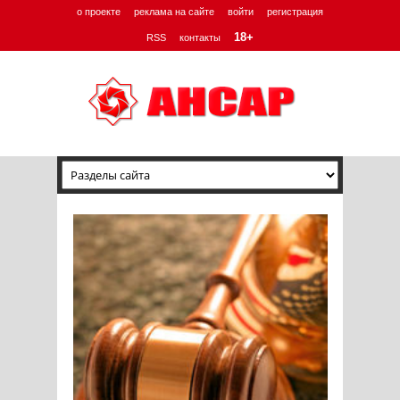
о проекте
реклама на сайте
войти
регистрация
18+
RSS
контакты