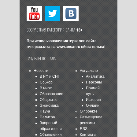
ВОЗРАСТНАЯ КАТЕГОРИЯ САЙТА
18+
При использовании материалов сайта
гиперссылка на
www.ansar.ru
обязательна!
РАЗДЕЛЫ ПОРТАЛА
Новости
Актуально
В РФ и СНГ
Аналитика
Собкор
Персоны
В мире
Прямой
Образование
путь
Общество
История
Экономика
Онлайн
Наука
О проекте
Палитра
Размещение
Здоровый
рекламы
образ жизни
RSS
Объявления
Контакты