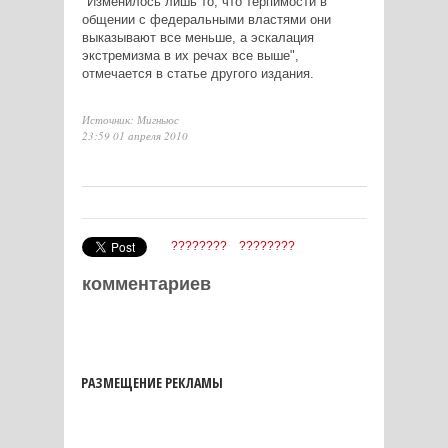
"Изменилось лишь то, что терпимости в
общении с федеральными властями они
выказывают все меньше, а эскалация
экстремизма в их речах все выше",
отмечается в статье другого издания.
Источник: Мигньюс
23:59 01 апреля 2010
????????
????????
комментариев
РАЗМЕЩЕНИЕ РЕКЛАМЫ