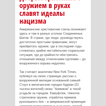
оружием в руках
славят идеалы
нацизма
Американские христианские союзы возникают
здесь и там в разных уголках Соединенных
Шатов. В стране, где люди, руководствуясь
достаточно простыми правилами, могут
приобретать оружие, где в последние годы
сложилась крайне нестабильная социальная
ситуация, где до крайности обострились
отношения между этническими группами – до
вооруженного взрыва недалеко.
Так считают аналитики New-York Times,
публикуя на своих страницах рассказ о
вооруженной милиции основанной семьей
Стоун в мичиганском городке Адриан (21
тысяча жителей) своих "боевиков" в тихой
усадьбе за городом. Камуфляж, тяжелое
стрелковое оружие, отработка приемов
рукопашного боя – в американской провинции
слишком много молодых и не очень людей,