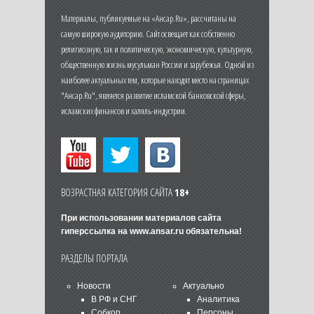
Материалы, публикуемые на «Ансар.Ru», рассчитаны на
самую широкую аудиторию. Сайт освещает как собственно
религиозную, так и политическую, экономическую, культурную,
общественную жизнь мусульман России и зарубежья. Одной из
наиболее актуальных тем, которые находят место на страницах
"Ансар.Ru", является развитие исламской банковской сферы,
исламских финансов и халяль-индустрии.
ВОЗРАСТНАЯ КАТЕГОРИЯ САЙТА
18+
При использовании материалов сайта
гиперссылка на
www.ansar.ru
обязательна!
РАЗДЕЛЫ ПОРТАЛА
Новости
Актуально
В РФ и СНГ
Аналитика
Собкор
Персоны