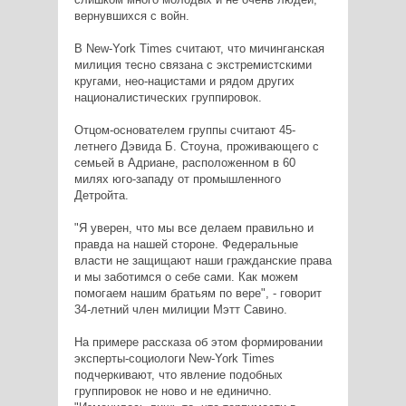
вернувшихся с войн.
В New-York Times считают, что мичинганская
милиция тесно связана с экстремистскими
кругами, нео-нацистами и рядом других
националистических группировок.
Отцом-основателем группы считают 45-
летнего Дэвида Б. Стоуна, проживающего с
семьей в Адриане, расположенном в 60
милях юго-западу от промышленного
Детройта.
"Я уверен, что мы все делаем правильно и
правда на нашей стороне. Федеральные
власти не защищают наши гражданские права
и мы заботимся о себе сами. Как можем
помогаем нашим братьям по вере", - говорит
34-летний член милиции Мэтт Савино.
На примере рассказа об этом формировании
эксперты-социологи New-York Times
подчеркивают, что явление подобных
группировок не ново и не единично.