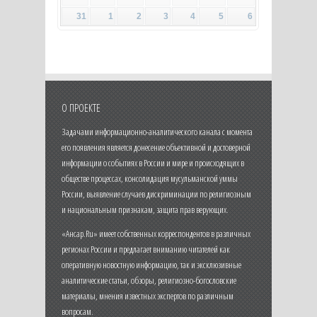
31
1
2
3
4
5
6
О ПРОЕКТЕ
Задачами информационно-аналитического канала с момента
его появления является донесение объективной и достоверной
информации о событиях в России и мире и происходящих в
обществе процессах, консолидация мусульманской уммы
России, выявление случаев дискриминации по религиозным
и национальным признакам, защита прав верующих.
«Ансар.Ru» имеет собственных корреспондентов в различных
регионах России и предлагает вниманию читателей как
оперативную новостную информацию, так и эксклюзивные
аналитические статьи, обзоры, религиозно-богословские
материалы, мнения известных экспертов по различным
вопросам.