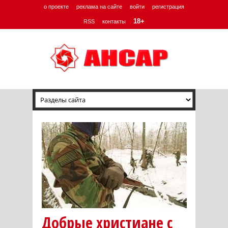
о проекте
реклама на сайте
войти
регистрация
18+
RSS
контакты
Добрые христиане с