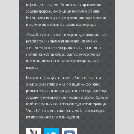
информации о событиях в России и мире и происходящих в
обществе процессах, консолидация мусульманской уммы
России, выявление случаев дискриминации по религиозным
и национальным признакам, защита прав верующих.
«Ансар.Ru» имеет собственных корреспондентов в различных
регионах России и предлагает вниманию читателей как
оперативную новостную информацию, так и эксклюзивные
аналитические статьи, обзоры, религиозно-богословские
материалы, мнения известных экспертов по различным
вопросам.
Материалы, публикуемые на «Ансар.Ru», рассчитаны на
самую широкую аудиторию. Сайт освещает как собственно
религиозную, так и политическую, экономическую, культурную,
общественную жизнь мусульман России и зарубежья. Одной из
наиболее актуальных тем, которые находят место на страницах
"Ансар.Ru", является развитие исламской банковской сферы,
исламских финансов и халяль-индустрии.