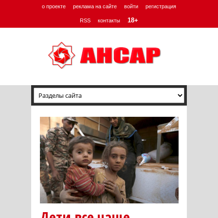
о проекте
реклама на сайте
войти
регистрация
18+
RSS
контакты
Дети все чаще