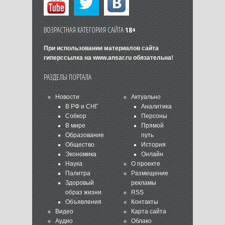
ВОЗРАСТНАЯ КАТЕГОРИЯ САЙТА
18+
При использовании материалов сайта
гиперссылка на
www.ansar.ru
обязательна!
РАЗДЕЛЫ ПОРТАЛА
Новости
Актуально
В РФ и СНГ
Аналитика
Собкор
Персоны
В мире
Прямой
Образование
путь
Общество
История
Экономика
Онлайн
Наука
О проекте
Палитра
Размещение
Здоровый
рекламы
образ жизни
RSS
Объявления
Контакты
Видео
Карта сайта
Аудио
Облако