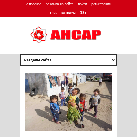
о проекте
реклама на сайте
войти
регистрация
18+
RSS
контакты