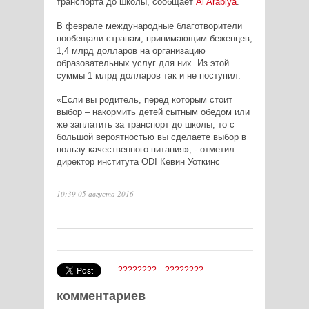
транспорта до школы, сообщает
Al
Arabiya
.
В феврале международные благотворители
пообещали странам, принимающим беженцев,
1,4 млрд долларов на организацию
образовательных услуг для них. Из этой
суммы 1 млрд долларов так и не поступил.
«Если вы родитель, перед которым стоит
выбор – накормить детей сытным обедом или
же заплатить за транспорт до школы, то с
большой вероятностью вы сделаете выбор в
пользу качественного питания», - отметил
директор института
ODI
Кевин Уоткинс
10:39 05 августа 2016
????????
????????
комментариев