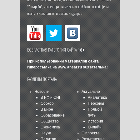
"Ансар.Ru", является развитие исламской банковской сферы,
исламских финансов и халяль-индустрии.
ВОЗРАСТНАЯ КАТЕГОРИЯ САЙТА
18+
При использовании материалов сайта
гиперссылка на
www.ansar.ru
обязательна!
РАЗДЕЛЫ ПОРТАЛА
Новости
Актуально
В РФ и СНГ
Аналитика
Собкор
Персоны
В мире
Прямой
Образование
путь
Общество
История
Экономика
Онлайн
Наука
О проекте
Палитра
Размещение