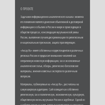
О ПРОЕКТЕ
Задачами информационно-аналитического канала с момента
его появления является донесение объективной и достоверной
информации о событиях в России и мире и происходящих в
обществе процессах, консолидация мусульманской уммы
России, выявление случаев дискриминации по религиозным
и национальным признакам, защита прав верующих.
«Ансар.Ru» имеет собственных корреспондентов в различных
регионах России и предлагает вниманию читателей как
оперативную новостную информацию, так и эксклюзивные
аналитические статьи, обзоры, религиозно-богословские
материалы, мнения известных экспертов по различным
вопросам.
Материалы, публикуемые на «Ансар.Ru», рассчитаны на
самую широкую аудиторию. Сайт освещает как собственно
религиозную, так и политическую, экономическую, культурную,
общественную жизнь мусульман России и зарубежья. Одной из
наиболее актуальных тем, которые находят место на страницах