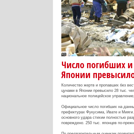
Число погибших и 
Японии превысило 
Количество жертв и пропавших без вес
цунами в Японии превысило 28 тыс. ч
национальное полицейское управление
Официальное число погибших на данный
префектурах Фукусима, Ивате и Мияги. 
основного удара стихии полностью разр
повреждено. 250 тыс. японцев по-преж
По предварительным оценкам правител