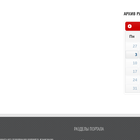
АРХИВ Р
Пн
27
3
10
17
24
31
РАЗДЕЛЫ ПОРТАЛА
нта его появления является донесение