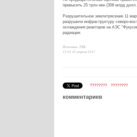
превысить 25 трлн иен (308 млрд долл.
Разрушительное землетрясение 11 март
разрушили инфраструктуру северо-вост
охлаждения реакторов на АЭС "Фукусим
радиации.
Источник: РБК
12:01 02 апреля 2011
????????
????????
комментариев