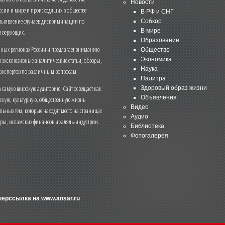
Новости
ссии и мире и происходящих в обществе
В РФ и СНГ
 выявление случаев дискриминации по
Собкор
В мире
 верующих.
Образование
чных регионах России и предлагает вниманию
Общество
и эксклюзивные аналитические статьи, обзоры,
Экономика
Наука
 экспертов по различным вопросам.
Палитра
 самую широкую аудиторию. Сайт освещает как
Здоровый образ жизни
Объявления
ескую, культурную, общественную жизнь
Видео
льных тем, которые находят место на страницах
Аудио
еры, исламских финансов и халяль-индустрии.
Библиотека
Фотогалерея
иперссылка на
www.ansar.ru