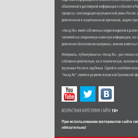
объективной и достоверной информации о событиях в Ро
процессах, консолидация мусульманской уммы России,
религиозным и национальным признакам, защита прав
«Ансар.Ru» имеет собственных корреспондентов в разли
читателей как оперативную новостную информацию, так 
религиозно-богословские материалы, мнения известных
Материалы, публикуемые на «Ансар.Ru», рассчитаны на
собственно религиозную, так и политическую, экономич
мусульман России и зарубежья. Одной из наиболее актуа
"Ансар.Ru", является развитие исламской банковской сф
ВОЗРАСТНАЯ КАТЕГОРИЯ САЙТА
18+
При использовании материалов сайта г
обязательна!