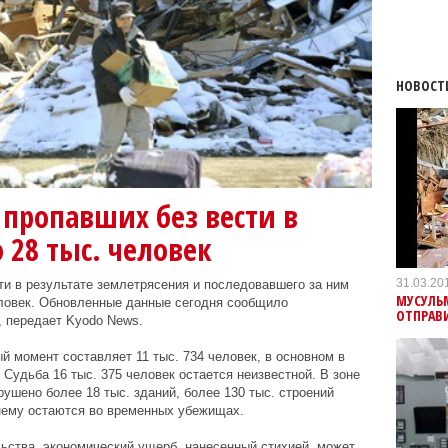
НОВОСТ
пропавших без вести в
28 тыс. человек
31.03.20
ти в результате землетрясения и последовавшего за ним
МУСУЛЬ
еловек. Обновленные данные сегодня сообщило
ОТПРАВ
, передает Kyodo News.
 момент составляет 11 тыс. 734 человек, в основном в
Судьба 16 тыс. 375 человек остается неизвестной. В зоне
ушено более 18 тыс. зданий, более 130 тыс. строений
нему остаются во временных убежищах.
ьства, экономический ущерб, нанесенный стихией, может