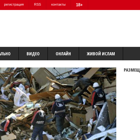
регистрация
RSS
контакты
18+
АЛЬНО
ВИДЕО
ОНЛАЙН
ЖИВОЙ ИСЛАМ
РАЗМЕЩ