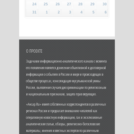
24
25
26
27
28
29
30
31
1
2
3
4
5
6
О ПРОЕКТЕ
Задачами информационно-аналитического канала с момента
его появления является донесение объективной и достоверной
информации о событиях в России и мире и происходящих в
обществе процессах, консолидация мусульманской уммы
России, выявление случаев дискриминации по религиозным
и национальным признакам, защита прав верующих.
«Ансар.Ru» имеет собственных корреспондентов в различных
регионах России и предлагает вниманию читателей как
оперативную новостную информацию, так и эксклюзивные
аналитические статьи, обзоры, религиозно-богословские
материалы, мнения известных экспертов по различным