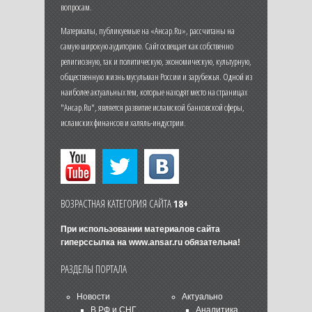
вопросам.
Материалы, публикуемые на «Ансар.Ru», рассчитаны на
самую широкую аудиторию. Сайт освещает как собственно
религиозную, так и политическую, экономическую, культурную,
общественную жизнь мусульман России и зарубежья. Одной из
наиболее актуальных тем, которые находят место на страницах
"Ансар.Ru", является развитие исламской банковской сферы,
исламских финансов и халяль-индустрии.
ВОЗРАСТНАЯ КАТЕГОРИЯ САЙТА
18+
При использовании материалов сайта
гиперссылка на
www.ansar.ru
обязательна!
РАЗДЕЛЫ ПОРТАЛА
Новости
Актуально
В РФ и СНГ
Аналитика