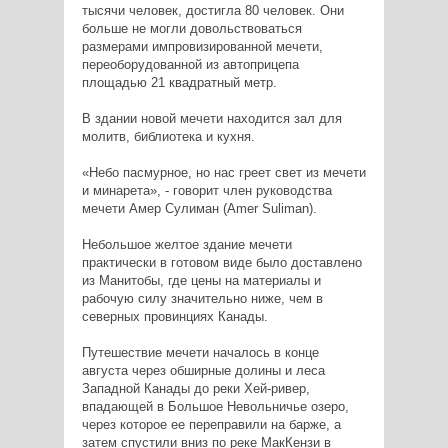
тысячи человек, достигла 80 человек. Они
больше не могли довольствоваться
размерами импровизированной мечети,
переоборудованной из автоприцепа
площадью 21 квадратный метр.
В здании новой мечети находится зал для
молитв, библиотека и кухня.
«Небо пасмурное, но нас греет свет из мечети
и минарета», - говорит член руководства
мечети Амер Сулиман (Amer Suliman).
Небольшое желтое здание мечети
практически в готовом виде было доставлено
из Манитобы, где цены на материалы и
рабочую силу значительно ниже, чем в
северных провинциях Канады.
Путешествие мечети началось в конце
августа через обширные долины и леса
Западной Канады до реки Хей-ривер,
впадающей в Большое Невольничье озеро,
через которое ее переправили на барже, а
затем спустили вниз по реке МакКензи в