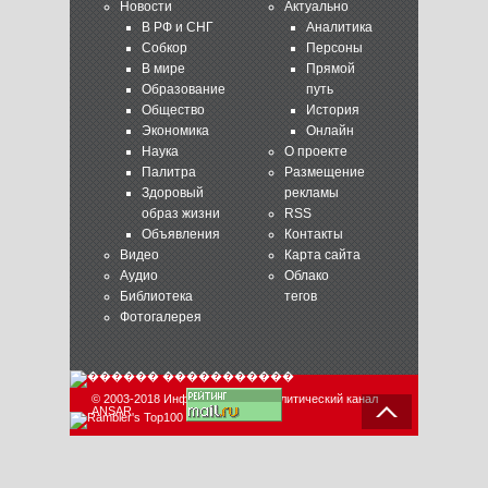
Новости
Актуально
В РФ и СНГ
Аналитика
Собкор
Персоны
В мире
Прямой
Образование
путь
Общество
История
Экономика
Онлайн
Наука
О проекте
Палитра
Размещение
Здоровый
рекламы
образ жизни
RSS
Объявления
Контакты
Видео
Карта сайта
Аудио
Облако
Библиотека
тегов
Фотогалерея
© 2003-2018 Информационно-аналитический канал
ANSAR