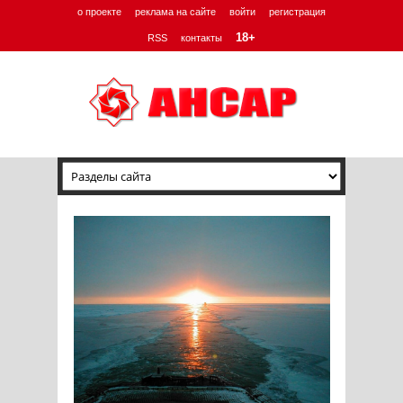
о проекте
реклама на сайте
войти
регистрация
18+
RSS
контакты