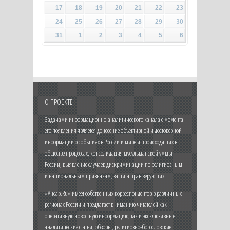
17
18
19
20
21
22
23
24
25
26
27
28
29
30
31
1
2
3
4
5
6
О ПРОЕКТЕ
Задачами информационно-аналитического канала с момента
его появления является донесение объективной и достоверной
информации о событиях в России и мире и происходящих в
обществе процессах, консолидация мусульманской уммы
России, выявление случаев дискриминации по религиозным
и национальным признакам, защита прав верующих.
«Ансар.Ru» имеет собственных корреспондентов в различных
регионах России и предлагает вниманию читателей как
оперативную новостную информацию, так и эксклюзивные
аналитические статьи, обзоры, религиозно-богословские