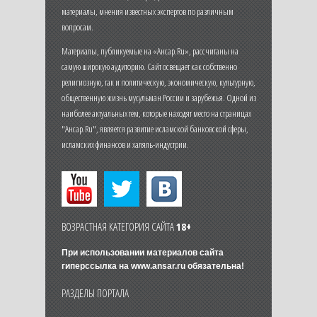
материалы, мнения известных экспертов по различным
вопросам.
Материалы, публикуемые на «Ансар.Ru», рассчитаны на
самую широкую аудиторию. Сайт освещает как собственно
религиозную, так и политическую, экономическую, культурную,
общественную жизнь мусульман России и зарубежья. Одной из
наиболее актуальных тем, которые находят место на страницах
"Ансар.Ru", является развитие исламской банковской сферы,
исламских финансов и халяль-индустрии.
ВОЗРАСТНАЯ КАТЕГОРИЯ САЙТА
18+
При использовании материалов сайта
гиперссылка на
www.ansar.ru
обязательна!
РАЗДЕЛЫ ПОРТАЛА