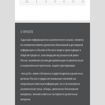
31
1
2
3
4
5
6
О ПРОЕКТЕ
Задачами информационно-аналитического канала с момента
его появления является донесение объективной и достоверной
информации о событиях в России и мире и происходящих в
обществе процессах, консолидация мусульманской уммы
России, выявление случаев дискриминации по религиозным
и национальным признакам, защита прав верующих.
«Ансар.Ru» имеет собственных корреспондентов в различных
регионах России и предлагает вниманию читателей как
оперативную новостную информацию, так и эксклюзивные
аналитические статьи, обзоры, религиозно-богословские
материалы, мнения известных экспертов по различным
вопросам.