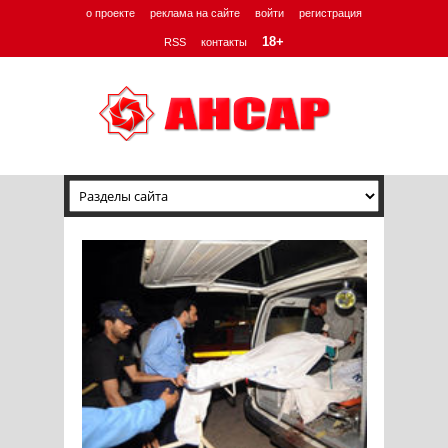
о проекте
реклама на сайте
войти
регистрация
18+
RSS
контакты