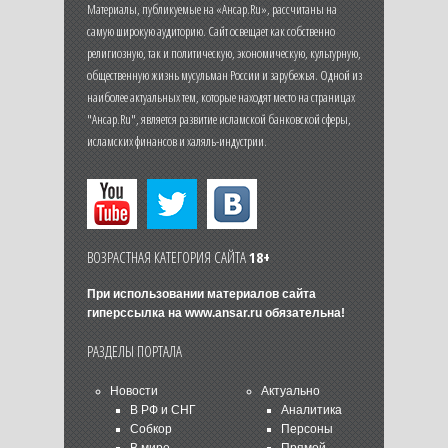
Материалы, публикуемые на «Ансар.Ru», рассчитаны на
самую широкую аудиторию. Сайт освещает как собственно
религиозную, так и политическую, экономическую, культурную,
общественную жизнь мусульман России и зарубежья. Одной из
наиболее актуальных тем, которые находят место на страницах
"Ансар.Ru", является развитие исламской банковской сферы,
исламских финансов и халяль-индустрии.
ВОЗРАСТНАЯ КАТЕГОРИЯ САЙТА
18+
При использовании материалов сайта
гиперссылка на
www.ansar.ru
обязательна!
РАЗДЕЛЫ ПОРТАЛА
Новости
Актуально
В РФ и СНГ
Аналитика
Собкор
Персоны