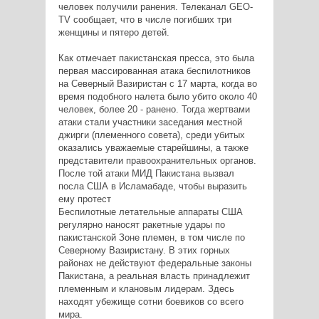
человек получили ранения. Телеканал GEO-
TV сообщает, что в числе погибших три
женщины и пятеро детей.
Как отмечает пакистанская пресса, это была
первая массированная атака беспилотников
на Северный Вазиристан с 17 марта, когда во
время подобного налета было убито около 40
человек, более 20 - ранено. Тогда жертвами
атаки стали участники заседания местной
джирги (племенного совета), среди убитых
оказались уважаемые старейшины, а также
представители правоохранительных органов.
После той атаки МИД Пакистана вызвал
посла США в Исламабаде, чтобы выразить
ему протест
Беспилотные летательные аппараты США
регулярно наносят ракетные удары по
пакистанской Зоне племен, в том числе по
Северному Вазиристану. В этих горных
районах не действуют федеральные законы
Пакистана, а реальная власть принадлежит
племенным и клановым лидерам. Здесь
находят убежище сотни боевиков со всего
мира.