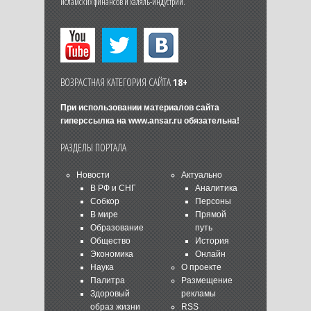
исламских финансов и халяль-индустрии.
ВОЗРАСТНАЯ КАТЕГОРИЯ САЙТА
18+
При использовании материалов сайта
гиперссылка на
www.ansar.ru
обязательна!
РАЗДЕЛЫ ПОРТАЛА
Новости
Актуально
В РФ и СНГ
Аналитика
Собкор
Персоны
В мире
Прямой
Образование
путь
Общество
История
Экономика
Онлайн
Наука
О проекте
Палитра
Размещение
Здоровый
рекламы
образ жизни
RSS