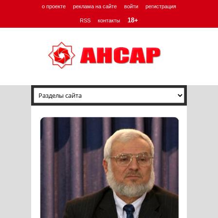
о проекте
реклама на сайте
войти
регистрация
18+
RSS
контакты