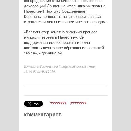
обнародование этой абсолютно незаконной
декларации! Лондон не имел никаких прав на
Палестину! Поэтому Соединённое
Королевство несёт ответственность за все
страдания и лишения палестинского народа».
«Вестминстер заметно облегчил процесс
миграции евреев в Палестину. Он
поддерживал все их проекты и помог
построить незаконное образование на нашей
земле», - добавил он.
Источник: Палестинский информационный центр
18:36 04 ноября 2010
????????
????????
комментариев