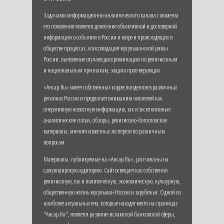
Задачами информационно-аналитического канала с момента
его появления является донесение объективной и достоверной
информации о событиях в России и мире и происходящих в
обществе процессах, консолидация мусульманской уммы
России, выявление случаев дискриминации по религиозным
и национальным признакам, защита прав верующих.
«Ансар.Ru» имеет собственных корреспондентов в различных
регионах России и предлагает вниманию читателей как
оперативную новостную информацию, так и эксклюзивные
аналитические статьи, обзоры, религиозно-богословские
материалы, мнения известных экспертов по различным
вопросам.
Материалы, публикуемые на «Ансар.Ru», рассчитаны на
самую широкую аудиторию. Сайт освещает как собственно
религиозную, так и политическую, экономическую, культурную,
общественную жизнь мусульман России и зарубежья. Одной из
наиболее актуальных тем, которые находят место на страницах
"Ансар.Ru", является развитие исламской банковской сферы,