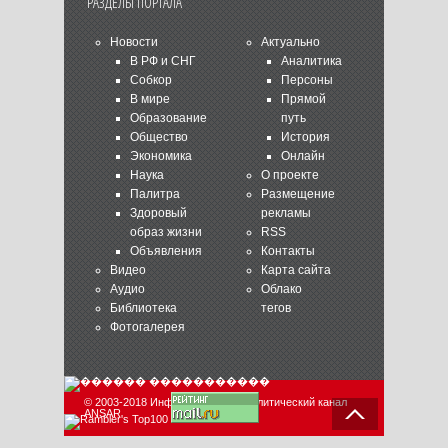
РАЗДЕЛЫ ПОРТАЛА
Новости
Актуально
В РФ и СНГ
Аналитика
Собкор
Персоны
В мире
Прямой
Образование
путь
Общество
История
Экономика
Онлайн
Наука
О проекте
Палитра
Размещение
Здоровый
рекламы
образ жизни
RSS
Объявления
Контакты
Видео
Карта сайта
Аудио
Облако
Библиотека
тегов
Фотогалерея
© 2003-2018 Информационно-аналитический канал
ANSAR