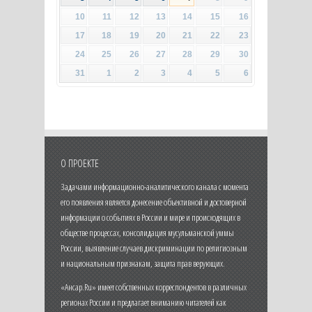
10
11
12
13
14
15
16
17
18
19
20
21
22
23
24
25
26
27
28
29
30
31
1
2
3
4
5
6
О ПРОЕКТЕ
Задачами информационно-аналитического канала с момента
его появления является донесение объективной и достоверной
информации о событиях в России и мире и происходящих в
обществе процессах, консолидация мусульманской уммы
России, выявление случаев дискриминации по религиозным
и национальным признакам, защита прав верующих.
«Ансар.Ru» имеет собственных корреспондентов в различных
регионах России и предлагает вниманию читателей как