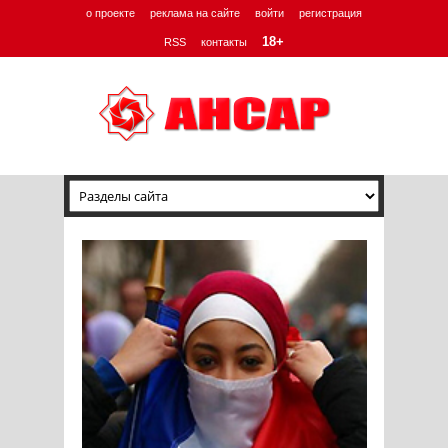
о проекте
реклама на сайте
войти
регистрация
18+
RSS
контакты