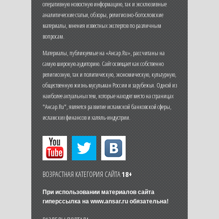
оперативную новостную информацию, так и эксклюзивные
аналитические статьи, обзоры, религиозно-богословские
материалы, мнения известных экспертов по различным
вопросам.
Материалы, публикуемые на «Ансар.Ru», рассчитаны на
самую широкую аудиторию. Сайт освещает как собственно
религиозную, так и политическую, экономическую, культурную,
общественную жизнь мусульман России и зарубежья. Одной из
наиболее актуальных тем, которые находят место на страницах
"Ансар.Ru", является развитие исламской банковской сферы,
исламских финансов и халяль-индустрии.
ВОЗРАСТНАЯ КАТЕГОРИЯ САЙТА
18+
При использовании материалов сайта
гиперссылка на
www.ansar.ru
обязательна!