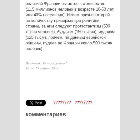
религией Франции остается католичество
(11,5 миллионов человек в возрасте 18-50 лет
или 43% населения). Ислам признан второй
по количеству приверженцев религией
страны, за ним следуют протестантизм (500
тысяч человек), буддизм (150 тысяч), иудаизм
(125 тысяч, причем, по данным еврейской
общины, иудеев во Франции около 500 тысяч
человек).
Источник: Ислам для всех!
16:00 19 марта 2011
????????
????????
комментариев