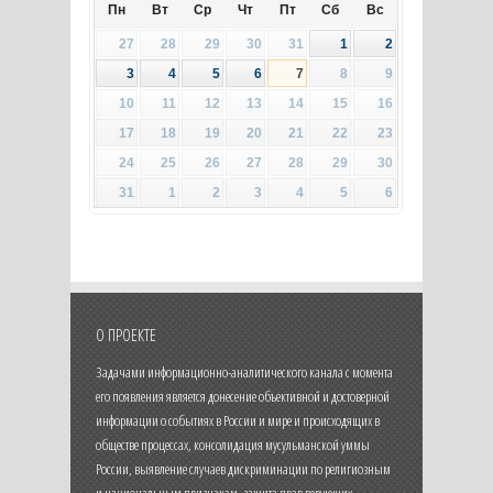
Пн
Вт
Ср
Чт
Пт
Сб
Вс
27
28
29
30
31
1
2
3
4
5
6
7
8
9
10
11
12
13
14
15
16
17
18
19
20
21
22
23
24
25
26
27
28
29
30
31
1
2
3
4
5
6
О ПРОЕКТЕ
Задачами информационно-аналитического канала с момента
его появления является донесение объективной и достоверной
информации о событиях в России и мире и происходящих в
обществе процессах, консолидация мусульманской уммы
России, выявление случаев дискриминации по религиозным
и национальным признакам, защита прав верующих.