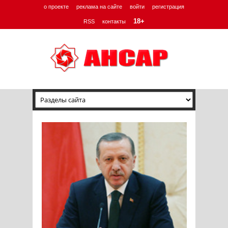
о проекте
реклама на сайте
войти
регистрация
18+
RSS
контакты