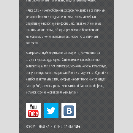
«Ансар.Ru» имеет собственных корреспондентов в различных
регионах России и предлагает вниманию читателей как
оперативную новостную информацию, так и эксклюзивные
аналитические статьи, обзоры, религиозно-богословские
материалы, мнения известных экспертов по различным
вопросам.
Материалы, публикуемые на «Ансар.Ru», рассчитаны на
самую широкую аудиторию. Сайт освещает как собственно
религиозную, так и политическую, экономическую, культурную,
общественную жизнь мусульман России и зарубежья. Одной из
наиболее актуальных тем, которые находят место на страницах
"Ансар.Ru", является развитие исламской банковской сферы,
исламских финансов и халяль-индустрии.
ВОЗРАСТНАЯ КАТЕГОРИЯ САЙТА
18+