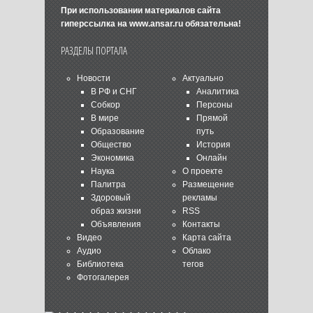
При использовании материалов сайта
гиперссылка на
www.ansar.ru
обязательна!
РАЗДЕЛЫ ПОРТАЛА
Новости
Актуально
В РФ и СНГ
Аналитика
Собкор
Персоны
В мире
Прямой
Образование
путь
Общество
История
Экономика
Онлайн
Наука
О проекте
Палитра
Размещение
Здоровый
рекламы
образ жизни
RSS
Объявления
Контакты
Видео
Карта сайта
Аудио
Облако
Библиотека
тегов
Фотогалерея