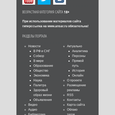
ВОЗРАСТНАЯ КАТЕГОРИЯ САЙТА
18+
При использовании материалов сайта
гиперссылка на
www.ansar.ru
обязательна!
РАЗДЕЛЫ ПОРТАЛА
Новости
Актуально
В РФ и СНГ
Аналитика
Собкор
Персоны
В мире
Прямой
Образование
путь
Общество
История
Экономика
Онлайн
Наука
О проекте
Палитра
Размещение
Здоровый
рекламы
образ жизни
RSS
Объявления
Контакты
Видео
Карта сайта
Аудио
Облако
Библиотека
тегов