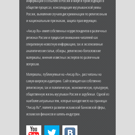
информации о событиях в России и мире и происходящих в
обществе процессах, консолидация мусульманской уммы
России, выявление случаев дискриминации по религиозным
и национальным признакам, защита прав верующих.
«Ансар.Ru» имеет собственных корреспондентов в различных
регионах России и предлагает вниманию читателей как
оперативную новостную информацию, так и эксклюзивные
аналитические статьи, обзоры, религиозно-богословские
материалы, мнения известных экспертов по различным
вопросам.
Материалы, публикуемые на «Ансар.Ru», рассчитаны на
самую широкую аудиторию. Сайт освещает как собственно
религиозную, так и политическую, экономическую, культурную,
общественную жизнь мусульман России и зарубежья. Одной из
наиболее актуальных тем, которые находят место на страницах
"Ансар.Ru", является развитие исламской банковской сферы,
исламских финансов и халяль-индустрии.