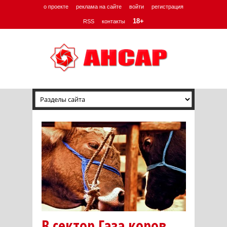
о проекте
реклама на сайте
войти
регистрация
18+
RSS
контакты
В сектор Газа коров