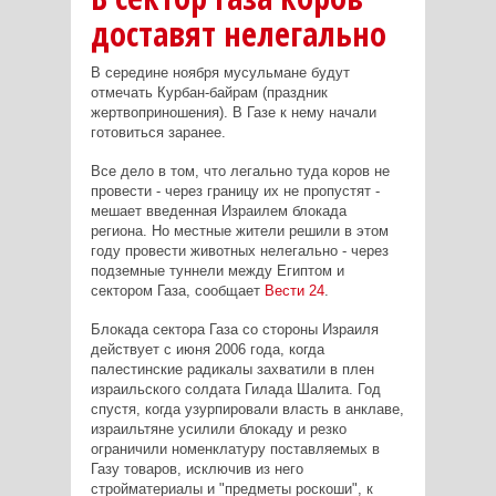
доставят нелегально
В середине ноября мусульмане будут
отмечать Курбан-байрам (праздник
жертвоприношения). В Газе к нему начали
готовиться заранее.
Все дело в том, что легально туда коров не
провести - через границу их не пропустят -
мешает введенная Израилем блокада
региона. Но местные жители решили в этом
году провести животных нелегально - через
подземные туннели между Египтом и
сектором Газа, сообщает
Вести 24
.
Блокада сектора Газа со стороны Израиля
действует с июня 2006 года, когда
палестинские радикалы захватили в плен
израильского солдата Гилада Шалита. Год
спустя, когда узурпировали власть в анклаве,
израильтяне усилили блокаду и резко
ограничили номенклатуру поставляемых в
Газу товаров, исключив из него
стройматериалы и "предметы роскоши", к