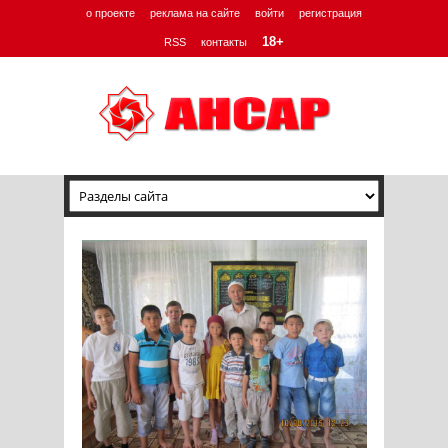
о проекте
реклама на сайте
войти
регистрация
18+
RSS
контакты