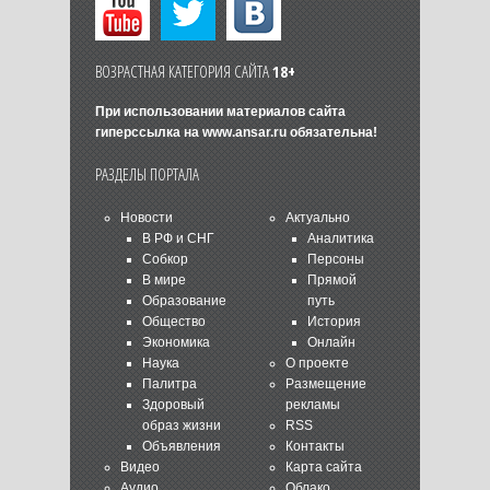
ВОЗРАСТНАЯ КАТЕГОРИЯ САЙТА
18+
При использовании материалов сайта
гиперссылка на
www.ansar.ru
обязательна!
РАЗДЕЛЫ ПОРТАЛА
Новости
Актуально
В РФ и СНГ
Аналитика
Собкор
Персоны
В мире
Прямой
Образование
путь
Общество
История
Экономика
Онлайн
Наука
О проекте
Палитра
Размещение
Здоровый
рекламы
образ жизни
RSS
Объявления
Контакты
Видео
Карта сайта
Аудио
Облако