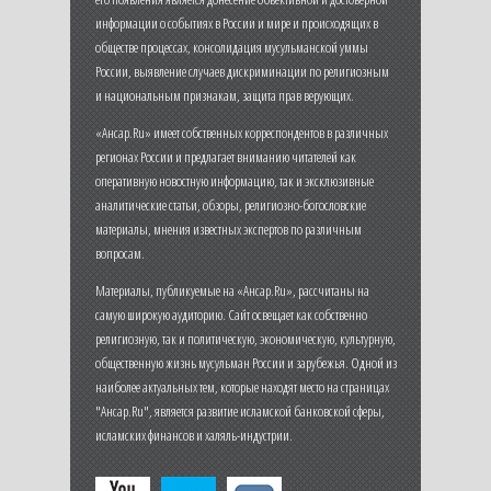
информации о событиях в России и мире и происходящих в
обществе процессах, консолидация мусульманской уммы
России, выявление случаев дискриминации по религиозным
и национальным признакам, защита прав верующих.
«Ансар.Ru» имеет собственных корреспондентов в различных
регионах России и предлагает вниманию читателей как
оперативную новостную информацию, так и эксклюзивные
аналитические статьи, обзоры, религиозно-богословские
материалы, мнения известных экспертов по различным
вопросам.
Материалы, публикуемые на «Ансар.Ru», рассчитаны на
самую широкую аудиторию. Сайт освещает как собственно
религиозную, так и политическую, экономическую, культурную,
общественную жизнь мусульман России и зарубежья. Одной из
наиболее актуальных тем, которые находят место на страницах
"Ансар.Ru", является развитие исламской банковской сферы,
исламских финансов и халяль-индустрии.