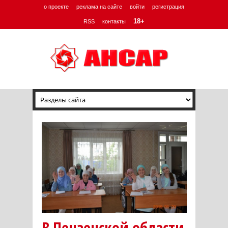
о проекте
реклама на сайте
войти
регистрация
18+
RSS
контакты
В Пензенской области