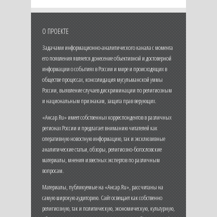
О ПРОЕКТЕ
Задачами информационно-аналитического канала с момента
его появления является донесение объективной и достоверной
информации о событиях в России и мире и происходящих в
обществе процессах, консолидация мусульманской уммы
России, выявление случаев дискриминации по религиозным
и национальным признакам, защита прав верующих.
«Ансар.Ru» имеет собственных корреспондентов в различных
регионах России и предлагает вниманию читателей как
оперативную новостную информацию, так и эксклюзивные
аналитические статьи, обзоры, религиозно-богословские
материалы, мнения известных экспертов по различным
вопросам.
Материалы, публикуемые на «Ансар.Ru», рассчитаны на
самую широкую аудиторию. Сайт освещает как собственно
религиозную, так и политическую, экономическую, культурную,