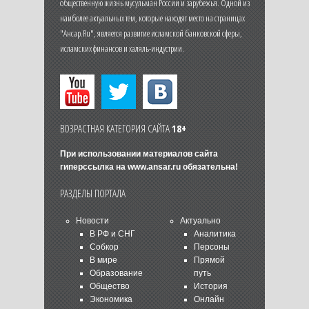
общественную жизнь мусульман России и зарубежья. Одной из
наиболее актуальных тем, которые находят место на страницах
"Ансар.Ru", является развитие исламской банковской сферы,
исламских финансов и халяль-индустрии.
ВОЗРАСТНАЯ КАТЕГОРИЯ САЙТА
18+
При использовании материалов сайта
гиперссылка на
www.ansar.ru
обязательна!
РАЗДЕЛЫ ПОРТАЛА
Новости
Актуально
В РФ и СНГ
Аналитика
Собкор
Персоны
В мире
Прямой
Образование
путь
Общество
История
Экономика
Онлайн