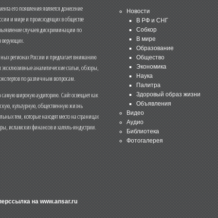
нта его появления является донесение
Новости
ссии и мире и происходящих в обществе
В РФ и СНГ
 выявление случаев дискриминации по
Собкор
В мире
 верующих.
Образование
чных регионах России и предлагает вниманию
Общество
и эксклюзивные аналитические статьи, обзоры,
Экономика
Наука
 экспертов по различным вопросам.
Палитра
 самую широкую аудиторию. Сайт освещает как
Здоровый образ жизни
Объявления
ескую, культурную, общественную жизнь
Видео
льных тем, которые находят место на страницах
Аудио
еры, исламских финансов и халяль-индустрии.
Библиотека
Фотогалерея
иперссылка на
www.ansar.ru