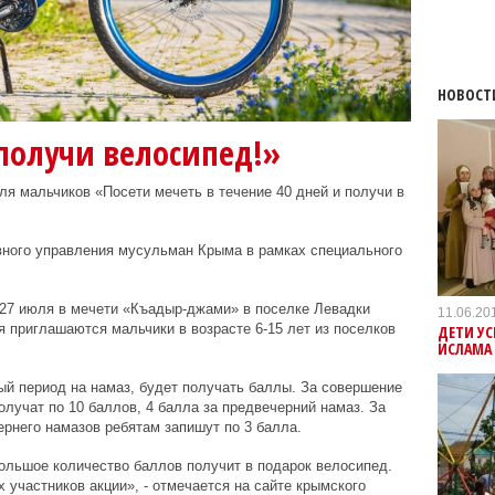
НОВОСТ
получи велосипед!»
ля мальчиков «Посети мечеть в течение 40 дней и получи в
вного управления мусульман Крыма в рамках специального
 27 июля в мечети «Къадыр-джами» в поселке Левадки
11.06.20
 приглашаются мальчики в возрасте 6-15 лет из поселков
ДЕТИ У
ИСЛАМА
й период на намаз, будет получать баллы. За совершение
олучат по 10 баллов, 4 балла за предвечерний намаз. За
ернего намазов ребятам запишут по 3 балла.
ольшое количество баллов получит в подарок велосипед.
 участников акции», - отмечается на сайте крымского