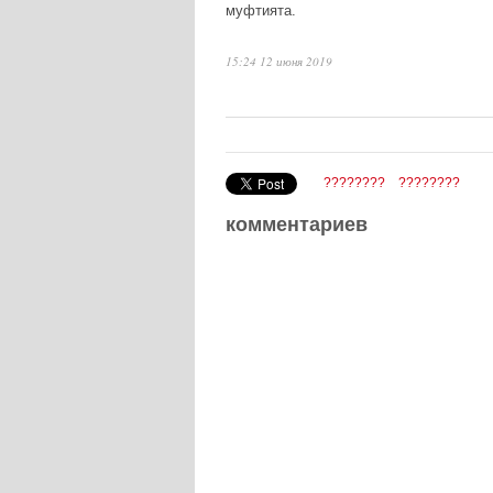
муфтията.
15:24 12 июня 2019
????????
????????
комментариев