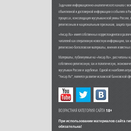
Задачами информационно-аналитического канала с моме
объективной и достоверной информации о событиях в Ро
процессах, консолидация мусульманской уммы России,
религиозным и национальным признакам, защита прав
«Ансар.Ru» имеет собственных корреспондентов в разли
читателей как оперативную новостную информацию, так 
религиозно-богословские материалы, мнения известных
Материалы, публикуемые на «Ансар.Ru», рассчитаны на
собственно религиозную, так и политическую, экономич
мусульман России и зарубежья. Одной из наиболее актуа
"Ансар.Ru", является развитие исламской банковской сф
ВОЗРАСТНАЯ КАТЕГОРИЯ САЙТА
18+
При использовании материалов сайта г
обязательна!