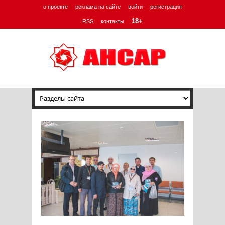
о проекте
реклама на сайте
войти
регистрация
18+
RSS
контакты