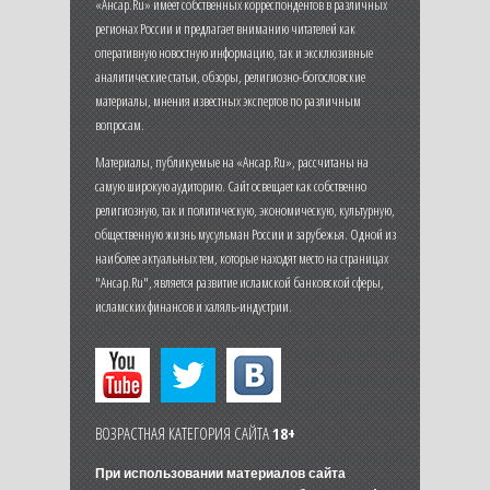
«Ансар.Ru» имеет собственных корреспондентов в различных
регионах России и предлагает вниманию читателей как
оперативную новостную информацию, так и эксклюзивные
аналитические статьи, обзоры, религиозно-богословские
материалы, мнения известных экспертов по различным
вопросам.
Материалы, публикуемые на «Ансар.Ru», рассчитаны на
самую широкую аудиторию. Сайт освещает как собственно
религиозную, так и политическую, экономическую, культурную,
общественную жизнь мусульман России и зарубежья. Одной из
наиболее актуальных тем, которые находят место на страницах
"Ансар.Ru", является развитие исламской банковской сферы,
исламских финансов и халяль-индустрии.
ВОЗРАСТНАЯ КАТЕГОРИЯ САЙТА
18+
При использовании материалов сайта