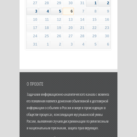
27
28
29
30
31
1
2
3
4
5
6
7
8
9
10
11
12
13
14
15
16
17
18
19
20
21
22
23
24
25
26
27
28
29
30
31
1
2
3
4
5
6
О ПРОЕКТЕ
Задачами информационно-аналитического канала с момента
его появления является донесение объективной и достоверной
информации о событиях в России и мире и происходящих в
обществе процессах, консолидация мусульманской уммы
России, выявление случаев дискриминации по религиозным
и национальным признакам, защита прав верующих.