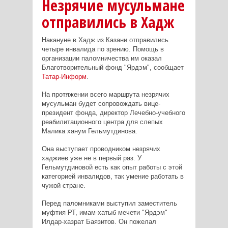
Незрячие мусульмане
отправились в Хадж
Накануне в Хадж из Казани отправились
четыре инвалида по зрению. Помощь в
организации паломничества им оказал
Благотворительный фонд "Ярдэм", сообщает
Татар-Информ
.
На протяжении всего маршрута незрячих
мусульман будет сопровождать вице-
президент фонда, директор Лечебно-учебного
реабилитационного центра для слепых
Малика ханум Гельмутдинова.
Она выступает проводником незрячих
хаджиев уже не в первый раз. У
Гельмутдиновой есть как опыт работы с этой
категорией инвалидов, так умение работать в
чужой стране.
Перед паломниками выступил заместитель
муфтия РТ, имам-хатыб мечети "Ярдэм"
Илдар-хазрат Баязитов. Он пожелал