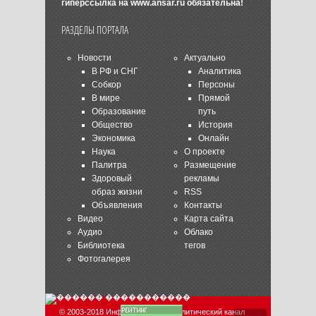
гиперссылка на
www.ansar.ru
обязательна!
РАЗДЕЛЫ ПОРТАЛА
Новости
Актуально
В РФ и СНГ
Аналитика
Собкор
Персоны
В мире
Прямой
Образование
путь
Общество
История
Экономика
Онлайн
Наука
О проекте
Палитра
Размещение
Здоровый
рекламы
образ жизни
RSS
Объявления
Контакты
Видео
Карта сайта
Аудио
Облако
Библиотека
тегов
Фотогалерея
© 2003-2018 Информационно-аналитический канал