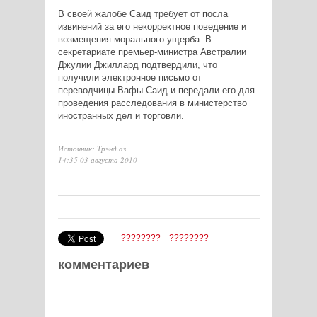
В своей жалобе Саид требует от посла
извинений за его некорректное поведение и
возмещения морального ущерба. В
секретариате премьер-министра Австралии
Джулии Джиллард подтвердили, что
получили электронное письмо от
переводчицы Вафы Саид и передали его для
проведения расследования в министерство
иностранных дел и торговли.
Источник: Трэнд.аз
14:35 03 августа 2010
????????
????????
комментариев