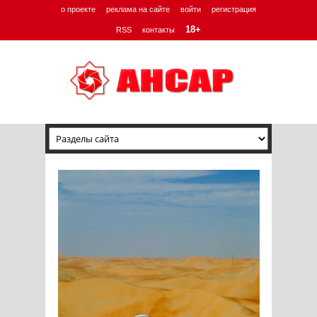
о проекте
реклама на сайте
войти
регистрация
18+
RSS
контакты