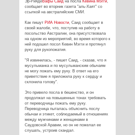
Эр-Рияде
Вафы Саид
на посла
Кевина Мэгги
,
сообщает во вторник газета "аль-Хаят" со
ссылкой на австралийские СМИ.
Как пишут
РИА Новости
, Саид сообщает в
своей жалобе, что, поступив на работу в
посольство Австралии, она присутствовала
на одном из мероприятий, во время которого к
ней подошел посол Кевин Мэгги и протянул
руку для рукопожатия.
"Я извинилась, - пишет Саид, - сказав, что я
мусульманка и по мусульманским обычаям
не могу пожать ему руку. В ответ на его
приветствие я приложила руку к сердцу и
склонила голову".
Это привело посла в бешенство, и он
продолжал на повышенных тонах требовать
от переводчицы пожать ему руку.
Переводчица пыталась объяснить послу
обычаи и этикет, соблюдаемый в отношениях
между мужчинами и женщинами в
Саудовской Аравии, но он не пожелал ее
слушать, устроив скандал.