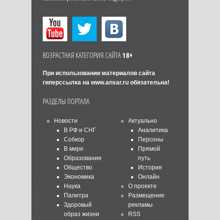
ВОЗРАСТНАЯ КАТЕГОРИЯ САЙТА
18+
При использовании материалов сайта
гиперссылка на
www.ansar.ru
обязательна!
РАЗДЕЛЫ ПОРТАЛА
Новости
Актуально
В РФ и СНГ
Аналитика
Собкор
Персоны
В мире
Прямой
Образование
путь
Общество
История
Экономика
Онлайн
Наука
О проекте
Палитра
Размещение
Здоровый
рекламы
образ жизни
RSS