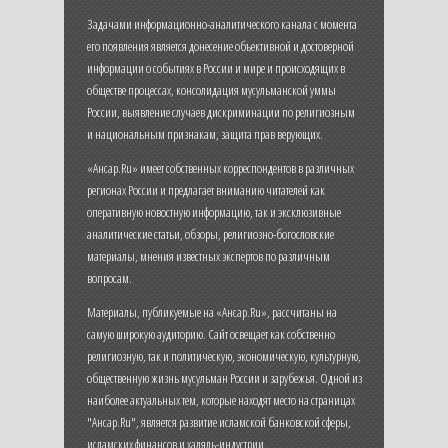
Задачами информационно-аналитического канала с момента
его появления является донесение объективной и достоверной
информации о событиях в России и мире и происходящих в
обществе процессах, консолидация мусульманской уммы
России, выявление случаев дискриминации по религиозным
и национальным признакам, защита прав верующих.
«Ансар.Ru» имеет собственных корреспондентов в различных
регионах России и предлагает вниманию читателей как
оперативную новостную информацию, так и эксклюзивные
аналитические статьи, обзоры, религиозно-богословские
материалы, мнения известных экспертов по различным
вопросам.
Материалы, публикуемые на «Ансар.Ru», рассчитаны на
самую широкую аудиторию. Сайт освещает как собственно
религиозную, так и политическую, экономическую, культурную,
общественную жизнь мусульман России и зарубежья. Одной из
наиболее актуальных тем, которые находят место на страницах
"Ансар.Ru", является развитие исламской банковской сферы,
исламских финансов и халяль-индустрии.