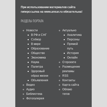
При использовании материалов сайта
гиперссылка на
www.ansar.ru
обязательна!
РАЗДЕЛЫ ПОРТАЛА
Новости
Актуально
В РФ и СНГ
Аналитика
Собкор
Персоны
В мире
Прямой
Образование
путь
Общество
История
Экономика
Онлайн
Наука
О проекте
Палитра
Размещение
Здоровый
рекламы
образ жизни
RSS
Объявления
Контакты
Видео
Карта сайта
Аудио
Облако
Библиотека
тегов
Фотогалерея