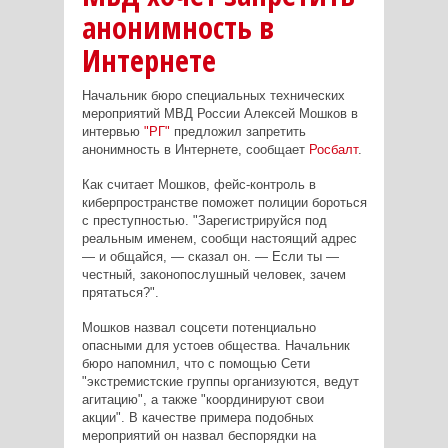
анонимность в
Интернете
Начальник бюро специальных технических
мероприятий МВД России Алексей Мошков в
интервью
"РГ"
предложил запретить
анонимность в Интернете, сообщает
Росбалт
.
Как считает Мошков, фейс-контроль в
киберпространстве поможет полиции бороться
с преступностью. "Зарегистрируйся под
реальным именем, сообщи настоящий адрес
— и общайся, — сказал он. — Если ты —
честный, законопослушный человек, зачем
прятаться?".
Мошков назвал соцсети потенциально
опасными для устоев общества. Начальник
бюро напомнил, что с помощью Сети
"экстремистские группы организуются, ведут
агитацию", а также "координируют свои
акции". В качестве примера подобных
мероприятий он назвал беспорядки на