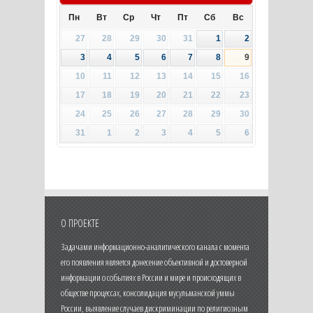
Пн
Вт
Ср
Чт
Пт
Сб
Вс
27
28
29
30
31
1
2
3
4
5
6
7
8
9
10
11
12
13
14
15
16
17
18
19
20
21
22
23
24
25
26
27
28
29
30
31
1
2
3
4
5
6
О ПРОЕКТЕ
Задачами информационно-аналитического канала с момента
его появления является донесение объективной и достоверной
информации о событиях в России и мире и происходящих в
обществе процессах, консолидация мусульманской уммы
России, выявление случаев дискриминации по религиозным