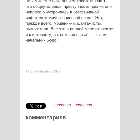
"Мы можем с сожалением констатировать,
что общеуголовная преступность проникла и
неплохо обустроилась в безграничной
инфотелекоммуникационной среде. Это,
прежде всего, мошенники, шантажисты,
вымогатели. Все это в полной мере относится
и к интернету, и к сотовой связи", - сказал
начальник бюро.
11:29 08 декабря 2011
????????
????????
комментариев