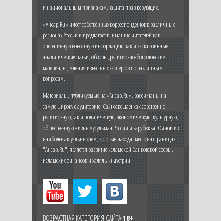
и национальным признакам, защита прав верующих.
«Ансар.Ru» имеет собственных корреспондентов в различных
регионах России и предлагает вниманию читателей как
оперативную новостную информацию, так и эксклюзивные
аналитические статьи, обзоры, религиозно-богословские
материалы, мнения известных экспертов по различным
вопросам.
Материалы, публикуемые на «Ансар.Ru», рассчитаны на
самую широкую аудиторию. Сайт освещает как собственно
религиозную, так и политическую, экономическую, культурную,
общественную жизнь мусульман России и зарубежья. Одной из
наиболее актуальных тем, которые находят место на страницах
"Ансар.Ru", является развитие исламской банковской сферы,
исламских финансов и халяль-индустрии.
ВОЗРАСТНАЯ КАТЕГОРИЯ САЙТА
18+