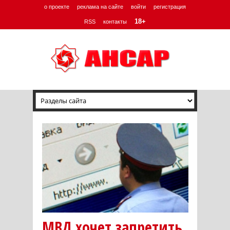
о проекте
реклама на сайте
войти
регистрация
18+
RSS
контакты
МВД хочет запретить