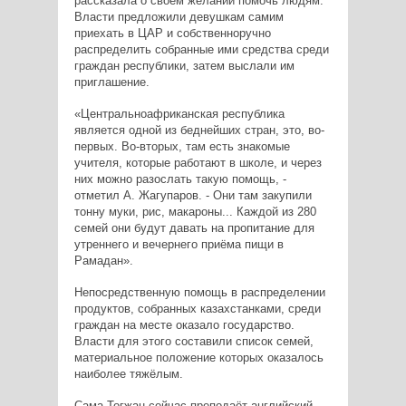
рассказала о своём желании помочь людям.
Власти предложили девушкам самим
приехать в ЦАР и собственноручно
распределить собранные ими средства среди
граждан республики, затем выслали им
приглашение.
«Центральноафриканская республика
является одной из беднейших стран, это, во-
первых. Во-вторых, там есть знакомые
учителя, которые работают в школе, и через
них можно разослать такую помощь, -
отметил А. Жагупаров. - Они там закупили
тонну муки, рис, макароны... Каждой из 280
семей они будут давать на пропитание для
утреннего и вечернего приёма пищи в
Рамадан».
Непосредственную помощь в распределении
продуктов, собранных казахстанками, среди
граждан на месте оказало государство.
Власти для этого составили список семей,
материальное положение которых оказалось
наиболее тяжёлым.
Сама Тогжан сейчас преподаёт английский