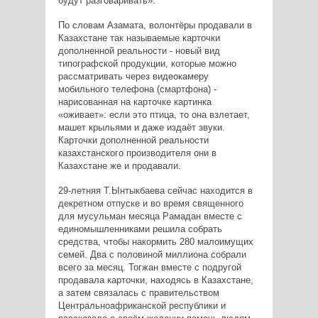
будут разговаривать».
По словам Азамата, волонтёры продавали в
Казахстане так называемые карточки
дополненной реальности - новый вид
типографской продукции, которые можно
рассматривать через видеокамеру
мобильного телефона (смартфона) -
нарисованная на карточке картинка
«оживает»: если это птица, то она взлетает,
машет крыльями и даже издаёт звуки.
Карточки дополненной реальности
казахстанского производителя они в
Казахстане же и продавали.
29-летняя Т.Ынтыкбаева сейчас находится в
декретном отпуске и во время священного
для мусульман месяца Рамадан вместе с
единомышленниками решила собрать
средства, чтобы накормить 280 малоимущих
семей. Два с половиной миллиона собрали
всего за месяц. Тогжан вместе с подругой
продавала карточки, находясь в Казахстане,
а затем связалась с правительством
Центральноафриканской республики и