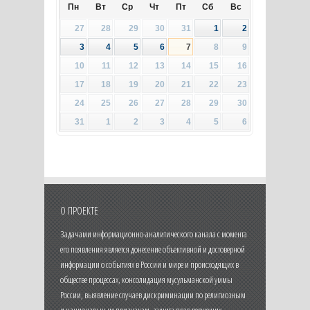
Пн
Вт
Ср
Чт
Пт
Сб
Вс
27
28
29
30
31
1
2
3
4
5
6
7
8
9
10
11
12
13
14
15
16
17
18
19
20
21
22
23
24
25
26
27
28
29
30
31
1
2
3
4
5
6
О ПРОЕКТЕ
Задачами информационно-аналитического канала с момента
его появления является донесение объективной и достоверной
информации о событиях в России и мире и происходящих в
обществе процессах, консолидация мусульманской уммы
России, выявление случаев дискриминации по религиозным