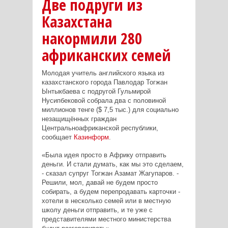
Две подруги из
Казахстана
накормили 280
африканских семей
Молодая учитель английского языка из
казахстанского города Павлодар Тогжан
Ынтыкбаева с подругой Гульмирой
Нусипбековой собрала два с половиной
миллионов тенге ($ 7,5 тыс.) для социально
незащищённых граждан
Центральноафриканской республики,
сообщает
Казинформ
.
«Была идея просто в Африку отправить
деньги. И стали думать, как мы это сделаем,
- сказал супруг Тогжан Азамат Жагупаров. -
Решили, мол, давай не будем просто
собирать, а будем перепродавать карточки -
хотели в несколько семей или в местную
школу деньги отправить, и те уже с
представителями местного министерства