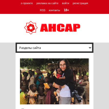
о проекте
реклама на сайте
войти
регистрация
18+
RSS
контакты