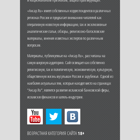
и национальным признакам, защита прав верующих.
«Ансар.Ru» имеет собственных корреспондентов в различных
регионах России и предлагает вниманию читателей как
оперативную новостную информацию, так и эксклюзивные
аналитические статьи, обзоры, религиозно-богословские
материалы, мнения известных экспертов по различным
вопросам.
Материалы, публикуемые на «Ансар.Ru», рассчитаны на
самую широкую аудиторию. Сайт освещает как собственно
религиозную, так и политическую, экономическую, культурную,
общественную жизнь мусульман России и зарубежья. Одной из
наиболее актуальных тем, которые находят место на страницах
"Ансар.Ru", является развитие исламской банковской сферы,
исламских финансов и халяль-индустрии.
ВОЗРАСТНАЯ КАТЕГОРИЯ САЙТА
18+