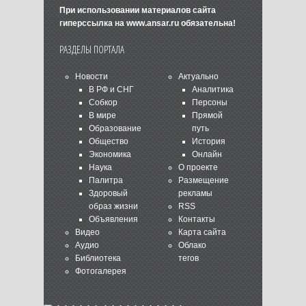
При использовании материалов сайта
гиперссылка на
www.ansar.ru
обязательна!
РАЗДЕЛЫ ПОРТАЛА
Новости
Актуально
В РФ и СНГ
Аналитика
Собкор
Персоны
В мире
Прямой
Образование
путь
Общество
История
Экономика
Онлайн
Наука
О проекте
Палитра
Размещение
Здоровый
рекламы
образ жизни
RSS
Объявления
Контакты
Видео
Карта сайта
Аудио
Облако
Библиотека
тегов
Фотогалерея