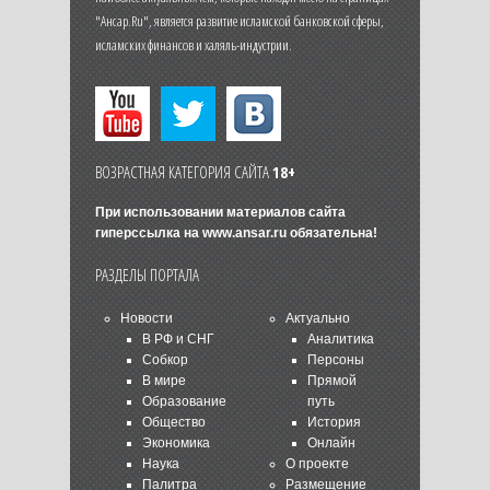
"Ансар.Ru", является развитие исламской банковской сферы,
исламских финансов и халяль-индустрии.
ВОЗРАСТНАЯ КАТЕГОРИЯ САЙТА
18+
При использовании материалов сайта
гиперссылка на
www.ansar.ru
обязательна!
РАЗДЕЛЫ ПОРТАЛА
Новости
Актуально
В РФ и СНГ
Аналитика
Собкор
Персоны
В мире
Прямой
Образование
путь
Общество
История
Экономика
Онлайн
Наука
О проекте
Палитра
Размещение