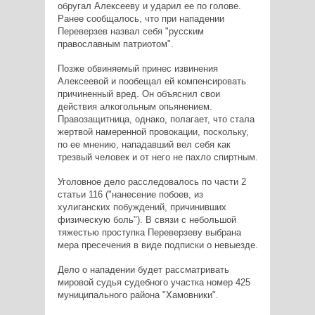
обругал Алексееву и ударил ее по голове.
Ранее сообщалось, что при нападении
Переверзев назвал себя "русским
православным патриотом".
Позже обвиняемый принес извинения
Алексеевой и пообещал ей компенсировать
причиненный вред. Он объяснил свои
действия алкогольным опьянением.
Правозащитница, однако, полагает, что стала
жертвой намеренной провокации, поскольку,
по ее мнению, нападавший вел себя как
трезвый человек и от него не пахло спиртным.
Уголовное дело расследовалось по части 2
статьи 116 ("нанесение побоев, из
хулиганских побуждений, причинивших
физическую боль"). В связи с небольшой
тяжестью проступка Переверзеву выбрана
мера пресечения в виде подписки о невыезде.
Дело о нападении будет рассматривать
мировой судья судебного участка номер 425
муниципального района "Хамовники".