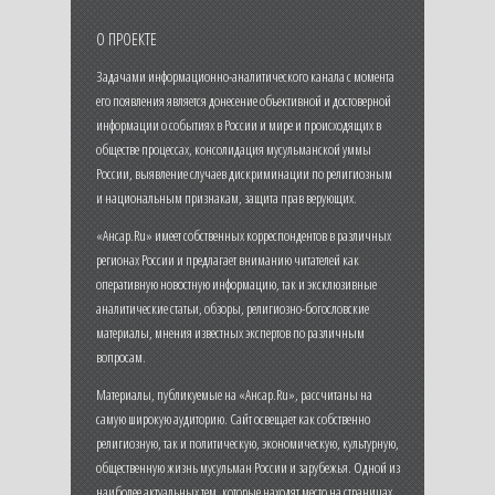
О ПРОЕКТЕ
Задачами информационно-аналитического канала с момента
его появления является донесение объективной и достоверной
информации о событиях в России и мире и происходящих в
обществе процессах, консолидация мусульманской уммы
России, выявление случаев дискриминации по религиозным
и национальным признакам, защита прав верующих.
«Ансар.Ru» имеет собственных корреспондентов в различных
регионах России и предлагает вниманию читателей как
оперативную новостную информацию, так и эксклюзивные
аналитические статьи, обзоры, религиозно-богословские
материалы, мнения известных экспертов по различным
вопросам.
Материалы, публикуемые на «Ансар.Ru», рассчитаны на
самую широкую аудиторию. Сайт освещает как собственно
религиозную, так и политическую, экономическую, культурную,
общественную жизнь мусульман России и зарубежья. Одной из
наиболее актуальных тем, которые находят место на страницах