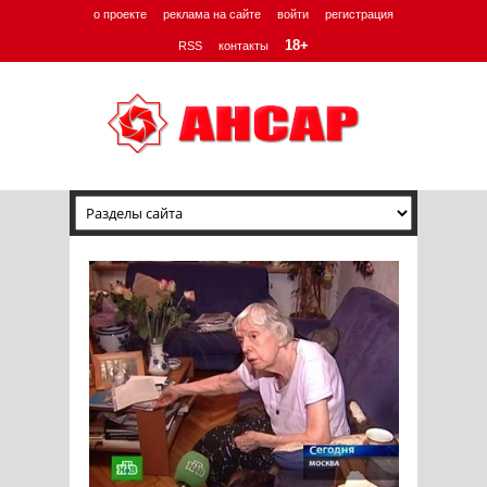
о проекте
реклама на сайте
войти
регистрация
18+
RSS
контакты