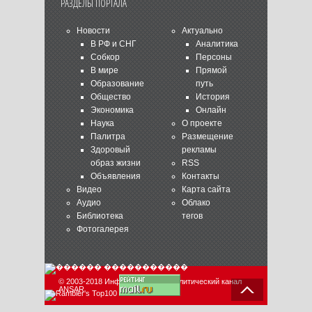
РАЗДЕЛЫ ПОРТАЛА
Новости
Актуально
В РФ и СНГ
Аналитика
Собкор
Персоны
В мире
Прямой
Образование
путь
Общество
История
Экономика
Онлайн
Наука
О проекте
Палитра
Размещение
Здоровый
рекламы
образ жизни
RSS
Объявления
Контакты
Видео
Карта сайта
Аудио
Облако
Библиотека
тегов
Фотогалерея
© 2003-2018 Информационно-аналитический канал
ANSAR