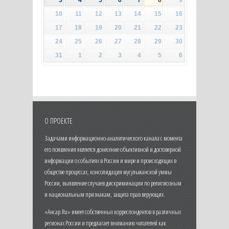
10
11
12
13
14
15
16
17
18
19
20
21
22
23
24
25
26
27
28
29
30
31
1
2
3
4
5
6
О ПРОЕКТЕ
Задачами информационно-аналитического канала с момента
его появления является донесение объективной и достоверной
информации о событиях в России и мире и происходящих в
обществе процессах, консолидация мусульманской уммы
России, выявление случаев дискриминации по религиозным
и национальным признакам, защита прав верующих.
«Ансар.Ru» имеет собственных корреспондентов в различных
регионах России и предлагает вниманию читателей как