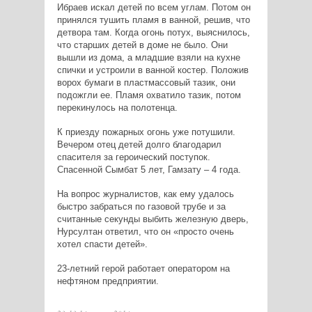
Ибраев искал детей по всем углам. Потом он
принялся тушить пламя в ванной, решив, что
детвора там. Когда огонь потух, выяснилось,
что старших детей в доме не было. Они
вышли из дома, а младшие взяли на кухне
спички и устроили в ванной костер. Положив
ворох бумаги в пластмассовый тазик, они
подожгли ее. Пламя охватило тазик, потом
перекинулось на полотенца.
К приезду пожарных огонь уже потушили.
Вечером отец детей долго благодарил
спасителя за героический поступок.
Спасенной Сымбат 5 лет, Гамзату – 4 года.
На вопрос журналистов, как ему удалось
быстро забраться по газовой трубе и за
считанные секунды выбить железную дверь,
Нурсултан ответил, что он «просто очень
хотел спасти детей».
23-летний герой работает оператором на
нефтяном предприятии.