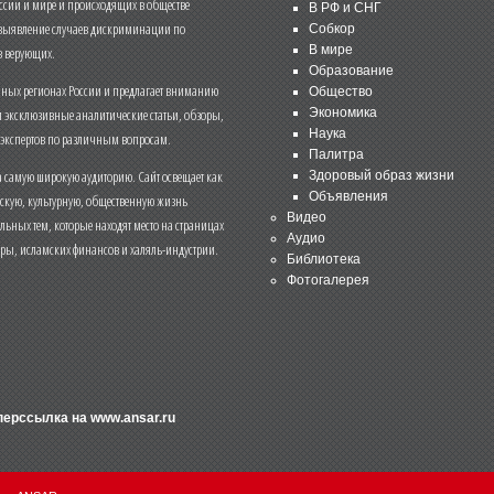
ссии и мире и происходящих в обществе
В РФ и СНГ
 выявление случаев дискриминации по
Собкор
В мире
 верующих.
Образование
чных регионах России и предлагает вниманию
Общество
и эксклюзивные аналитические статьи, обзоры,
Экономика
Наука
 экспертов по различным вопросам.
Палитра
 самую широкую аудиторию. Сайт освещает как
Здоровый образ жизни
Объявления
ескую, культурную, общественную жизнь
Видео
льных тем, которые находят место на страницах
Аудио
еры, исламских финансов и халяль-индустрии.
Библиотека
Фотогалерея
иперссылка на
www.ansar.ru