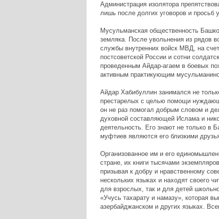
Администрация изолятора препятствов
лишь после долгих уговоров и просьб 
Мусульманская общественность Башкор
земляка. После увольнения из рядов в
службы внутренних войск МВД, на счет
постсоветской России и сотни солдатс
проведенным Айдар-агаем в боевых пох
активным практикующим мусульманин
Айдар Хабибуллин занимался не только
престарелых с целью помощи нуждающ
он не раз помогал добрым словом и д
духовной составляющей Ислама и никог
деятельность. Его знают не только в Б
муфтиев являются его близкими друзь
Организованное им и его единомышлен
стране, их книги тысячами экземпляро
призывая к добру и нравственному сов
нескольких языках и находят своего чи
для взрослых, так и для детей школьно
«Учусь тахарату и намазу», которая в
азербайджанском и других языках. Всег