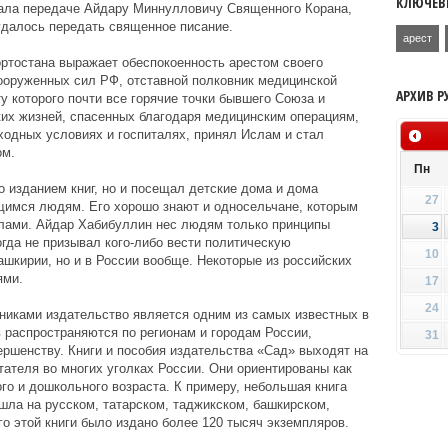
КЛЮЧЕВ
ала передаче Айдару Миннулловичу Священного Корана,
удалось передать священное писание.
арест
тостана выражает обеспокоенность арестом своего
ооруженных сил РФ, отставной полковник медицинской
АРХИВ Р
у которого почти все горячие точки бывшего Союза и
ких жизней, спасенных благодаря медицинским операциям,
одных условиях и госпиталях, принял Ислам и стал
ом.
Пн
 изданием книг, но и посещал детские дома и дома
27
имся людям. Его хорошо знают и односельчане, которым
елами. Айдар Хабибуллин нес людям только принципы
3
да не призывал кого-либо вести политическую
10
ашкирии, но и в России вообще. Некоторые из российских
ями.
17
24
никами издательство является одним из самых известных в
в распространяются по регионам и городам России,
31
ершенству. Книги и пособия издательства «Сад» выходят на
тателя во многих уголках России. Они ориентированы как
го и дошкольного возраста. К примеру, небольшая книга
ышла на русском, татарском, таджикском, башкирском,
о этой книги было издано более 120 тысяч экземпляров.