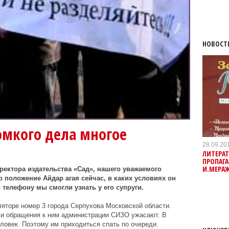
НОВОСТ
ромкого дела многое
28.09.20
ЛИТЕРАТ
ПРОПАГА
И.МЕРА
ректора издательства «Сад», нашего уважаемого
 положение Айдар агая сейчас, в каких условиях он
 телефону мы смогли узнать у его супруги.
яторе номер 3 города Серпухова Московской области.
и обращения к ним администрации СИЗО ужасают. В
еловек. Поэтому им приходиться спать по очереди.