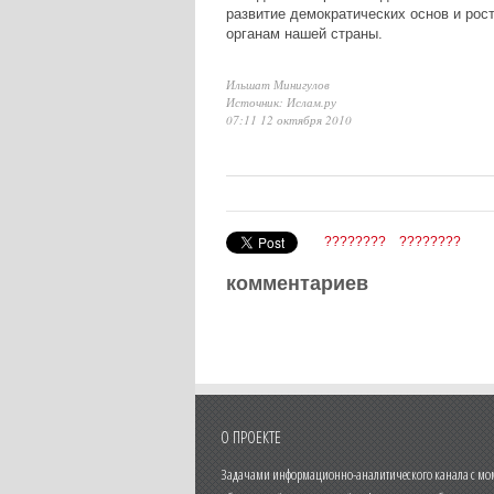
развитие демократических основ и рос
органам нашей страны.
Ильшат Минигулов
Источник: Ислам.ру
07:11 12 октября 2010
????????
????????
комментариев
О ПРОЕКТЕ
Задачами информационно-аналитического канала с моме