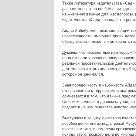
Также литература издательства «Сад»
расположенных по всей России, где лю
на жизненно важные для них вопросы. 
издательства «Сад» преподают в рели
Айдар Хабибуллин, возглавляющий так
нравственности, имеющий двоих детей
образу жизни – может ли он хранить гр
Думаем, что неизвестные нам коррумп
организовали хорошо спланированную 
реальной просветительской деятельно
деятельности этого человека, его убеж
которой он занимался.
Зная порядочность и набожность Айдар
относившегося к терроризму и экстрем
сомневается в том, что данные предмет
Слишком вольная в данном случае, по-
создает в нашем обществе чувство неу
Выступаем в защиту директора издате
освобождения его из-под стражи! Мусу
своего земляка, и намерены организова
исхода этого громкого дела во многом 