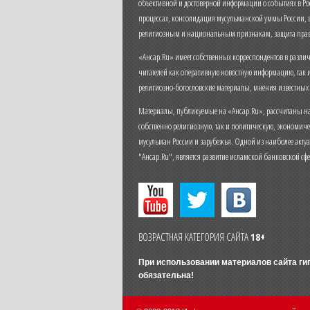
объективной и достоверной информации о событиях в Ро
процессах, консолидация мусульманской уммы России,
религиозным и национальным признакам, защита прав
«Ансар.Ru» имеет собственных корреспондентов в разли
читателей как оперативную новостную информацию, так 
религиозно-богословские материалы, мнения известных
Материалы, публикуемые на «Ансар.Ru», рассчитаны на
собственно религиозную, так и политическую, экономич
мусульман России и зарубежья. Одной из наиболее актуа
"Ансар.Ru", является развитие исламской банковской сф
ВОЗРАСТНАЯ КАТЕГОРИЯ САЙТА
18+
При использовании материалов сайта г
обязательна!