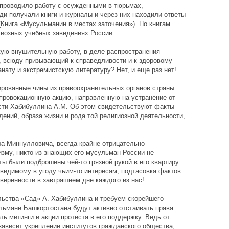
 проводило работу с осужденными в тюрьмах,
ди получали книги и журналы и через них находили ответы
(Книга «Мусульманин в местах заточения»). По книгам
гиозных учебных заведениях России.
ую внушительную работу, в деле распространения
, всюду призывающий к справедливости и к здоровому
анату и экстремистскую литературу? Нет, и еще раз нет!
ированные чины из правоохранительных органов страны
провокационную акцию, направленную на устранение от
сти Хабибуллина А.М. Об этом свидетельствуют факты
дений, образа жизни и рода той религиозной деятельности,
а Миннулловича, всегда крайне отрицательно
изму, никто из знающих его мусульман России не
ы были подброшены чей-то грязной рукой в его квартиру.
видимому в угоду чьим-то интересам, подтасовка фактов
веренности в завтрашнем дне каждого из нас!
льства «Сад» А. Хабибуллина и требуем скорейшего
льмане Башкортостана будут активно отстаивать права
ть митинги и акции протеста в его поддержку. Ведь от
зависит укрепление институтов гражданского общества,