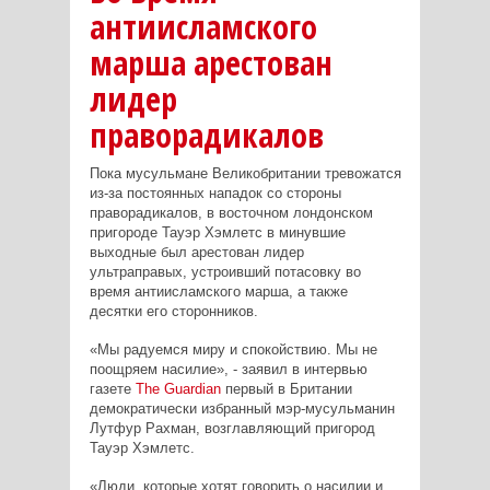
антиисламского
марша арестован
лидер
праворадикалов
Пока мусульмане Великобритании тревожатся
из-за постоянных нападок со стороны
праворадикалов, в восточном лондонском
пригороде Тауэр Хэмлетс в минувшие
выходные был арестован лидер
ультраправых, устроивший потасовку во
время антиисламского марша, а также
десятки его сторонников.
«Мы радуемся миру и спокойствию. Мы не
поощряем насилие», - заявил в интервью
газете
The
Guardian
первый в Британии
демократически избранный мэр-мусульманин
Лутфур Рахман, возглавляющий пригород
Тауэр Хэмлетс.
«Люди, которые хотят говорить о насилии и