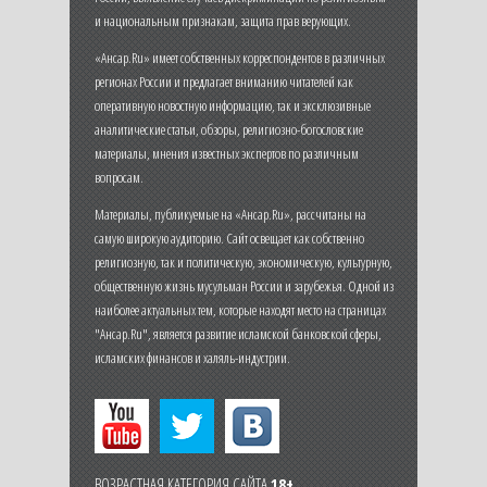
и национальным признакам, защита прав верующих.
«Ансар.Ru» имеет собственных корреспондентов в различных
регионах России и предлагает вниманию читателей как
оперативную новостную информацию, так и эксклюзивные
аналитические статьи, обзоры, религиозно-богословские
материалы, мнения известных экспертов по различным
вопросам.
Материалы, публикуемые на «Ансар.Ru», рассчитаны на
самую широкую аудиторию. Сайт освещает как собственно
религиозную, так и политическую, экономическую, культурную,
общественную жизнь мусульман России и зарубежья. Одной из
наиболее актуальных тем, которые находят место на страницах
"Ансар.Ru", является развитие исламской банковской сферы,
исламских финансов и халяль-индустрии.
ВОЗРАСТНАЯ КАТЕГОРИЯ САЙТА
18+