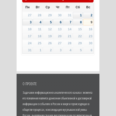
Пн
Вт
Ср
Чт
Пт
Сб
Вс
27
28
29
30
31
1
2
3
4
5
6
7
8
9
10
11
12
13
14
15
16
17
18
19
20
21
22
23
24
25
26
27
28
29
30
31
1
2
3
4
5
6
О ПРОЕКТЕ
Задачами информационно-аналитического канала с момента
его появления является донесение объективной и достоверной
информации о событиях в России и мире и происходящих в
обществе процессах, консолидация мусульманской уммы
России, выявление случаев дискриминации по религиозным