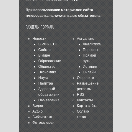
При использовании материалов сайта
гиперссылка на
www.ansar.ru
обязательна!
РАЗДЕЛЫ ПОРТАЛА
Новости
Актуально
В РФ и СНГ
Аналитика
Собкор
Персоны
В мире
Прямой
Образование
путь
Общество
История
Экономика
Онлайн
Наука
О проекте
Палитра
Размещение
Здоровый
рекламы
образ жизни
RSS
Объявления
Контакты
Видео
Карта сайта
Аудио
Облако
Библиотека
тегов
Фотогалерея