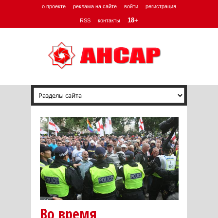
о проекте
реклама на сайте
войти
регистрация
18+
RSS
контакты
Во время