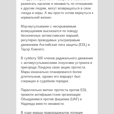
разжигать насилие и ненависть по отношению
к другим людям, могут возвращаться в свои
гнезда и норы. А мы просто хотим вернуться к
нормальной жизни».
Мэр-мусульманин с нескрываемым
возмущением высказался по поводу
бесконечных антиисламских маршей,
регулярно проводимых ультраправым
движением Английская лига защиты (
EDL
) в
Тауэр Хэмлетс.
В субботу 500 членов радикального движения
с антимусульманскими лозунгами устроила в
пригороде Лондона свою акцию протеста.
Марш изначально планировался более
длительным, однако его маршрут был
сокращен в судебном порядке.
Параллельно митинг протеста против
EDL
провели антифашистские организации
Объединимся против фашизма (
UAF
) и
Надежда вместо ненависти.
В ходе марша праворадикалов полиция