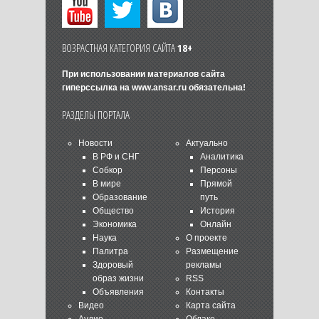
ВОЗРАСТНАЯ КАТЕГОРИЯ САЙТА
18+
При использовании материалов сайта
гиперссылка на
www.ansar.ru
обязательна!
РАЗДЕЛЫ ПОРТАЛА
Новости
Актуально
В РФ и СНГ
Аналитика
Собкор
Персоны
В мире
Прямой
Образование
путь
Общество
История
Экономика
Онлайн
Наука
О проекте
Палитра
Размещение
Здоровый
рекламы
образ жизни
RSS
Объявления
Контакты
Видео
Карта сайта