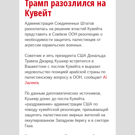
Трамп разозлился на
Кувейт
Администрация Соединенных Штатов
разозлилась на решение властей Кувейта
представить в Совбезе ООН резолюцию о
необходимости защитить палестинцев от
агрессии израильских военных.
Советник и зять президента США Дональда
Трампа Джаред Кушнер встретился в
Вашингтоне с послом Кувейта и выразил
недовольство позицией арабской страны по
палестинскому вопросу в ООН, сообщает
Al
Jazeera
.
По данным дипломатических источников,
Кушнер донес до посла Кувейта
«раздражение» администрации США по
поводу кувейтской резолюции, призывающей
защитить палестинских мирных жителей на
оккупированном Западном берегу и в секторе
Газа.