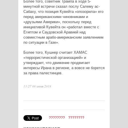
Более того, советник Трампа в ходе 5-
минутной встречи сказал послу Салему ас-
Сабаху, что позиция Кувейта «опозорила» его
перед американскими чиновниками и
«друзьями Америки», поскольку перед
инициативой Кувейта он «работал вместе с
Египтом и Саудовской Аравией над
совместным арабо-американским заявлением
по ситуации в Газе».
Более того, Кушнер считает ХАМАС
«террористической организацией» и
утверждает, что движение продвигает
интересы Ирана в регионе, а вовсе не борется
за права палестинцев.
13:27 08 июня 2018
????????
????????