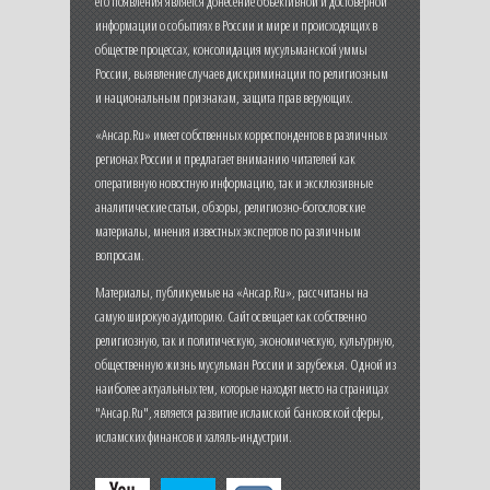
его появления является донесение объективной и достоверной
информации о событиях в России и мире и происходящих в
обществе процессах, консолидация мусульманской уммы
России, выявление случаев дискриминации по религиозным
и национальным признакам, защита прав верующих.
«Ансар.Ru» имеет собственных корреспондентов в различных
регионах России и предлагает вниманию читателей как
оперативную новостную информацию, так и эксклюзивные
аналитические статьи, обзоры, религиозно-богословские
материалы, мнения известных экспертов по различным
вопросам.
Материалы, публикуемые на «Ансар.Ru», рассчитаны на
самую широкую аудиторию. Сайт освещает как собственно
религиозную, так и политическую, экономическую, культурную,
общественную жизнь мусульман России и зарубежья. Одной из
наиболее актуальных тем, которые находят место на страницах
"Ансар.Ru", является развитие исламской банковской сферы,
исламских финансов и халяль-индустрии.