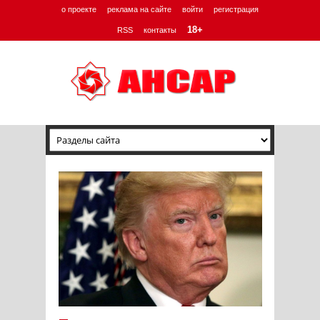
о проекте
реклама на сайте
войти
регистрация
18+
RSS
контакты