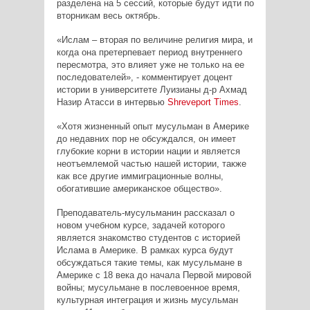
разделена на 5 сессий, которые будут идти по
вторникам весь октябрь.
«Ислам – вторая по величине религия мира, и
когда она претерпевает период внутреннего
пересмотра, это влияет уже не только на ее
последователей», - комментирует доцент
истории в университете Луизианы д-р Ахмад
Назир Атасси в интервью
Shreveport
Times
.
«Хотя жизненный опыт мусульман в Америке
до недавних пор не обсуждался, он имеет
глубокие корни в истории нации и является
неотъемлемой частью нашей истории, также
как все другие иммиграционные волны,
обогатившие американское общество».
Преподаватель-мусульманин рассказал о
новом учебном курсе, задачей которого
является знакомство студентов с историей
Ислама в Америке. В рамках курса будут
обсуждаться такие темы, как мусульмане в
Америке с 18 века до начала Первой мировой
войны; мусульмане в послевоенное время,
культурная интеграция и жизнь мусульман