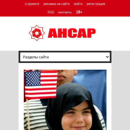
о проекте
реклама на сайте
войти
регистрация
18+
RSS
контакты