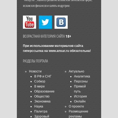
исламских финансов и халяль-индустрии.
ВОЗРАСТНАЯ КАТЕГОРИЯ САЙТА
18+
При использовании материалов сайта
гиперссылка на
www.ansar.ru
обязательна!
РАЗДЕЛЫ ПОРТАЛА
Новости
Актуально
В РФ и СНГ
Аналитика
Собкор
Персоны
В мире
Прямой
Образование
путь
Общество
История
Экономика
Онлайн
Наука
О проекте
Палитра
Размещение
Здоровый
рекламы