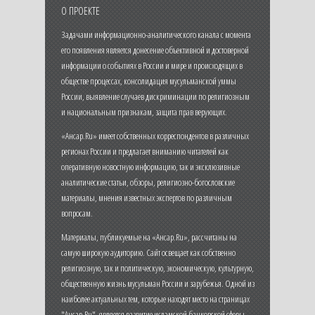
О ПРОЕКТЕ
Задачами информационно-аналитического канала с момента
его появления является донесение объективной и достоверной
информации о событиях в России и мире и происходящих в
обществе процессах, консолидация мусульманской уммы
России, выявление случаев дискриминации по религиозным
и национальным признакам, защита прав верующих.
«Ансар.Ru» имеет собственных корреспондентов в различных
регионах России и предлагает вниманию читателей как
оперативную новостную информацию, так и эксклюзивные
аналитические статьи, обзоры, религиозно-богословские
материалы, мнения известных экспертов по различным
вопросам.
Материалы, публикуемые на «Ансар.Ru», рассчитаны на
самую широкую аудиторию. Сайт освещает как собственно
религиозную, так и политическую, экономическую, культурную,
общественную жизнь мусульман России и зарубежья. Одной из
наиболее актуальных тем, которые находят место на страницах
"Ансар.Ru", является развитие исламской банковской сферы,