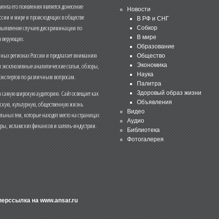
нта его появления является донесение
Новости
ссии и мире и происходящих в обществе
В РФ и СНГ
 выявление случаев дискриминации по
Собкор
В мире
 верующих.
Образование
чных регионах России и предлагает вниманию
Общество
и эксклюзивные аналитические статьи, обзоры,
Экономика
Наука
 экспертов по различным вопросам.
Палитра
 самую широкую аудиторию. Сайт освещает как
Здоровый образ жизни
Объявления
ескую, культурную, общественную жизнь
Видео
льных тем, которые находят место на страницах
Аудио
еры, исламских финансов и халяль-индустрии.
Библиотека
Фотогалерея
иперссылка на
www.ansar.ru