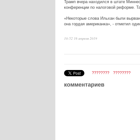
Трамп вчера находился в штате Миннес
конференции по налоговой реформе. Та
«Некоторые слова Ильхан были вырваны
она гордая американка», - отметил оди
10:52 16 апреля 2019
????????
????????
комментариев