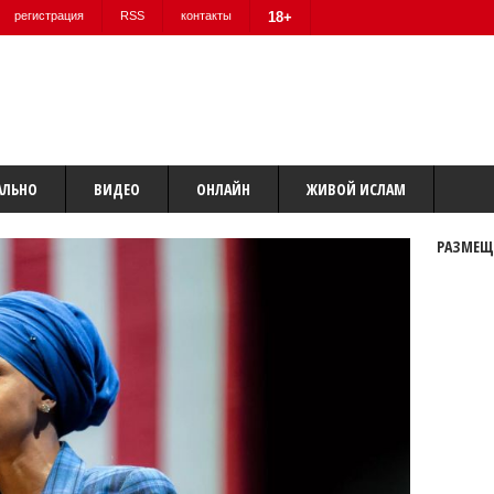
регистрация
RSS
контакты
18+
АЛЬНО
ВИДЕО
ОНЛАЙН
ЖИВОЙ ИСЛАМ
РАЗМЕЩ