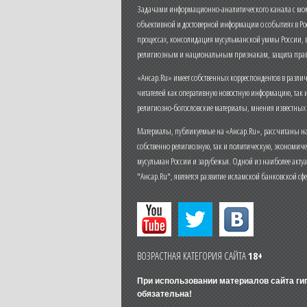
Задачами информационно-аналитического канала с моме
объективной и достоверной информации о событиях в Ро
процессах, консолидация мусульманской уммы России,
религиозным и национальным признакам, защита прав
«Ансар.Ru» имеет собственных корреспондентов в разли
читателей как оперативную новостную информацию, так 
религиозно-богословские материалы, мнения известных
Материалы, публикуемые на «Ансар.Ru», рассчитаны на
собственно религиозную, так и политическую, экономич
мусульман России и зарубежья. Одной из наиболее актуа
"Ансар.Ru", является развитие исламской банковской сф
ВОЗРАСТНАЯ КАТЕГОРИЯ САЙТА
18+
При использовании материалов сайта г
обязательна!