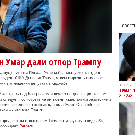
НОВОСТ
н Умар дали отпор Трампу
а-мусульманки Ильхан Умар собрались у места, где в
езидент США Дональд Трамп, чтобы выразить ему свое
ики в отношении депутата в хиджабе.
15.04.20
ТРАМП П
 контроль над Конгрессом и ничего не делающая толком,
УГРОЗУ
й следует посмотреть на антисемитские, антиизраильские и
ские заявления, которые сделала Умар. Она себя не
энси!» - написал Трамп.
 предвзятым отношением Трампа к депутату в хиджабе,
, сообщает
Reuters
.