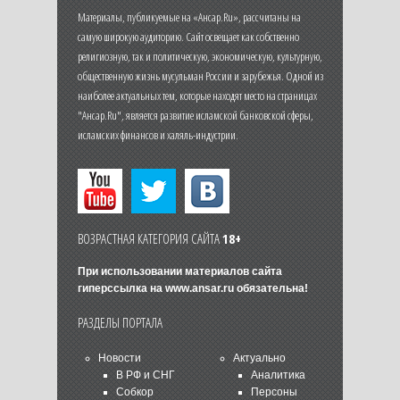
Материалы, публикуемые на «Ансар.Ru», рассчитаны на
самую широкую аудиторию. Сайт освещает как собственно
религиозную, так и политическую, экономическую, культурную,
общественную жизнь мусульман России и зарубежья. Одной из
наиболее актуальных тем, которые находят место на страницах
"Ансар.Ru", является развитие исламской банковской сферы,
исламских финансов и халяль-индустрии.
ВОЗРАСТНАЯ КАТЕГОРИЯ САЙТА
18+
При использовании материалов сайта
гиперссылка на
www.ansar.ru
обязательна!
РАЗДЕЛЫ ПОРТАЛА
Новости
Актуально
В РФ и СНГ
Аналитика
Собкор
Персоны