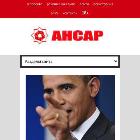
о проекте
реклама на сайте
войти
регистрация
18+
RSS
контакты