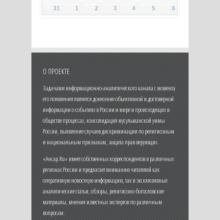
31
1
2
3
4
5
6
О ПРОЕКТЕ
Задачами информационно-аналитического канала с момента
его появления является донесение объективной и достоверной
информации о событиях в России и мире и происходящих в
обществе процессах, консолидация мусульманской уммы
России, выявление случаев дискриминации по религиозным
и национальным признакам, защита прав верующих.
«Ансар.Ru» имеет собственных корреспондентов в различных
регионах России и предлагает вниманию читателей как
оперативную новостную информацию, так и эксклюзивные
аналитические статьи, обзоры, религиозно-богословские
материалы, мнения известных экспертов по различным
вопросам.