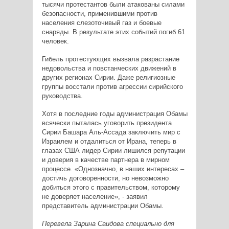
тысячи протестантов были атакованы силами
безопасности, применившими против
населения слезоточивый газ и боевые
снаряды. В результате этих событий погиб 61
человек.
Гибель протестующих вызвала разрастание
недовольства и повстанческих движений в
других регионах Сирии. Даже религиозные
группы восстали против агрессии сирийского
руководства.
Хотя в последние годы администрация Обамы
всячески пыталась уговорить президента
Сирии Башара Аль-Ассада заключить мир с
Израилем и отдалиться от Ирана, теперь в
глазах США лидер Сирии лишился репутации
и доверия в качестве партнера в мирном
процессе. «Однозначно, в наших интересах –
достичь договоренности, но невозможно
добиться этого с правительством, которому
не доверяет население», - заявил
представитель администрации Обамы.
Перевела Зарина Саидова специально для