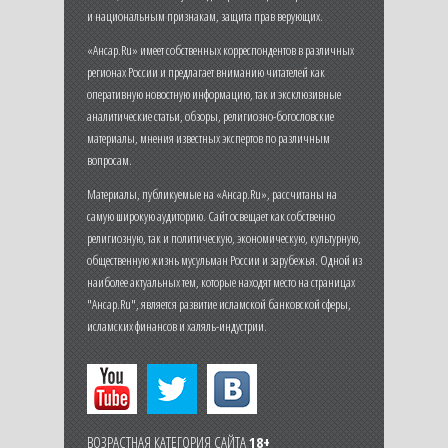
и национальным признакам, защита прав верующих.
«Ансар.Ru» имеет собственных корреспондентов в различных
регионах России и предлагает вниманию читателей как
оперативную новостную информацию, так и эксклюзивные
аналитические статьи, обзоры, религиозно-богословские
материалы, мнения известных экспертов по различным
вопросам.
Материалы, публикуемые на «Ансар.Ru», рассчитаны на
самую широкую аудиторию. Сайт освещает как собственно
религиозную, так и политическую, экономическую, культурную,
общественную жизнь мусульман России и зарубежья. Одной из
наиболее актуальных тем, которые находят место на страницах
"Ансар.Ru", является развитие исламской банковской сферы,
исламских финансов и халяль-индустрии.
ВОЗРАСТНАЯ КАТЕГОРИЯ САЙТА
18+