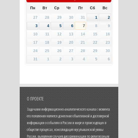
Пн
Вт
Ср
Чт
Пт
Сб
Вс
27
28
29
30
31
1
2
3
4
5
6
7
8
9
10
11
12
13
14
15
16
17
18
19
20
21
22
23
24
25
26
27
28
29
30
31
1
2
3
4
5
6
О ПРОЕКТЕ
Задачами информационно-аналитического канала с момента
его появления является донесение объективной и достоверной
информации о событиях в России и мире и происходящих в
обществе процессах, консолидация мусульманской уммы
России, выявление случаев дискриминации по религиозным