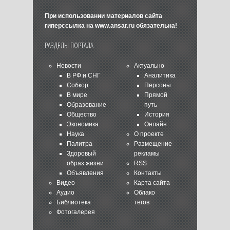
При использовании материалов сайта
гиперссылка на
www.ansar.ru
обязательна!
РАЗДЕЛЫ ПОРТАЛА
Новости
Актуально
В РФ и СНГ
Аналитика
Собкор
Персоны
В мире
Прямой
Образование
путь
Общество
История
Экономика
Онлайн
Наука
О проекте
Палитра
Размещение
Здоровый
рекламы
образ жизни
RSS
Объявления
Контакты
Видео
Карта сайта
Аудио
Облако
Библиотека
тегов
Фотогалерея