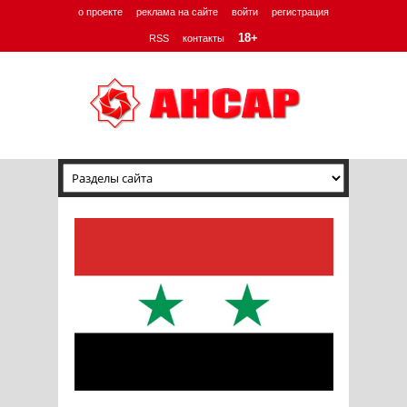
о проекте
реклама на сайте
войти
регистрация
18+
RSS
контакты