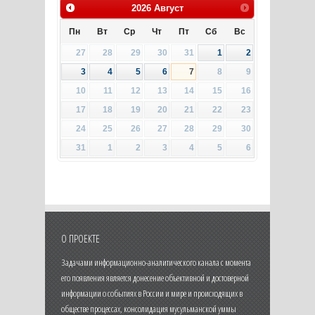
2026
Август
Пн
Вт
Ср
Чт
Пт
Сб
Вс
27
28
29
30
31
1
2
3
4
5
6
7
8
9
10
11
12
13
14
15
16
17
18
19
20
21
22
23
24
25
26
27
28
29
30
31
1
2
3
4
5
6
О ПРОЕКТЕ
Задачами информационно-аналитического канала с момента
его появления является донесение объективной и достоверной
информации о событиях в России и мире и происходящих в
обществе процессах, консолидация мусульманской уммы