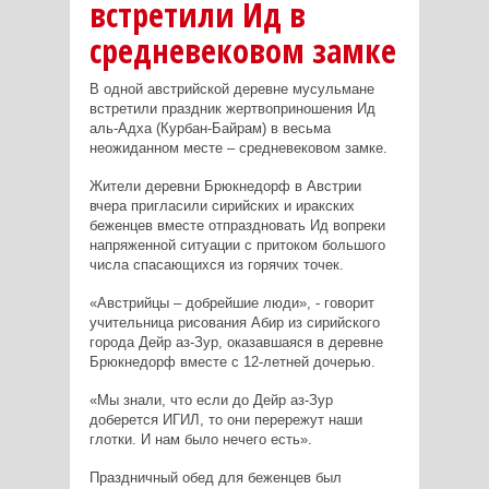
встретили Ид в
средневековом замке
В одной австрийской деревне мусульмане
встретили праздник жертвоприношения Ид
аль-Адха (Курбан-Байрам) в весьма
неожиданном месте – средневековом замке.
Жители деревни Брюкнедорф в Австрии
вчера пригласили сирийских и иракских
беженцев вместе отпраздновать Ид вопреки
напряженной ситуации с притоком большого
числа спасающихся из горячих точек.
«Австрийцы – добрейшие люди», - говорит
учительница рисования Абир из сирийского
города Дейр аз-Зур, оказавшаяся в деревне
Брюкнедорф вместе с 12-летней дочерью.
«Мы знали, что если до Дейр аз-Зур
доберется ИГИЛ, то они перережут наши
глотки. И нам было нечего есть».
Праздничный обед для беженцев был