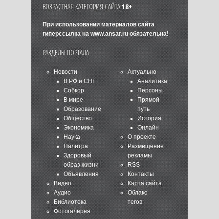
ВОЗРАСТНАЯ КАТЕГОРИЯ САЙТА
18+
При использовании материалов сайта
гиперссылка на
www.ansar.ru
обязательна!
РАЗДЕЛЫ ПОРТАЛА
Новости
Актуально
В РФ и СНГ
Аналитика
Собкор
Персоны
В мире
Прямой
Образование
путь
Общество
История
Экономика
Онлайн
Наука
О проекте
Палитра
Размещение
Здоровый
рекламы
образ жизни
RSS
Объявления
Контакты
Видео
Карта сайта
Аудио
Облако
Библиотека
тегов
Фотогалерея