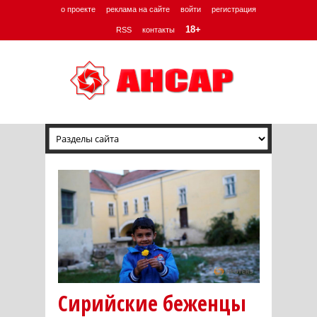
о проекте
реклама на сайте
войти
регистрация
18+
RSS
контакты
Сирийские беженцы