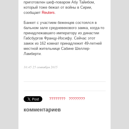
приготовлен шеф-поваром Абу Тайибом,
который тоже бежал от войны в Сирии,
сообщает
Reuters
.
Банкет с участием беженцев состоялся в
бальном зале средневекового замка, когда-то
принадлежавшего императору из династии
Габсбургов Францу-Иосифу. Сейчас этот
замок из 162 комнат принадлежит 49-летней
местной жительнице Сабине Шеллер-
Ламберти.
10:45 25 сентября 2015
????????
????????
комментариев