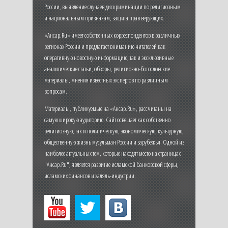
России, выявление случаев дискриминации по религиозным
и национальным признакам, защита прав верующих.
«Ансар.Ru» имеет собственных корреспондентов в различных
регионах России и предлагает вниманию читателей как
оперативную новостную информацию, так и эксклюзивные
аналитические статьи, обзоры, религиозно-богословские
материалы, мнения известных экспертов по различным
вопросам.
Материалы, публикуемые на «Ансар.Ru», рассчитаны на
самую широкую аудиторию. Сайт освещает как собственно
религиозную, так и политическую, экономическую, культурную,
общественную жизнь мусульман России и зарубежья. Одной из
наиболее актуальных тем, которые находят место на страницах
"Ансар.Ru", является развитие исламской банковской сферы,
исламских финансов и халяль-индустрии.