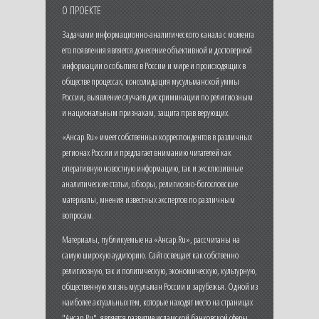
О ПРОЕКТЕ
Задачами информационно-аналитического канала с момента
его появления является донесение объективной и достоверной
информации о событиях в России и мире и происходящих в
обществе процессах, консолидация мусульманской уммы
России, выявление случаев дискриминации по религиозным
и национальным признакам, защита прав верующих.
«Ансар.Ru» имеет собственных корреспондентов в различных
регионах России и предлагает вниманию читателей как
оперативную новостную информацию, так и эксклюзивные
аналитические статьи, обзоры, религиозно-богословские
материалы, мнения известных экспертов по различным
вопросам.
Материалы, публикуемые на «Ансар.Ru», рассчитаны на
самую широкую аудиторию. Сайт освещает как собственно
религиозную, так и политическую, экономическую, культурную,
общественную жизнь мусульман России и зарубежья. Одной из
наиболее актуальных тем, которые находят место на страницах
"Ансар.Ru", является развитие исламской банковской сферы,