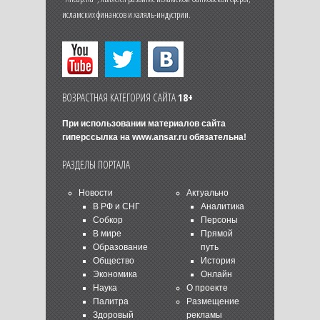
исламских финансов и халяль-индустрии.
ВОЗРАСТНАЯ КАТЕГОРИЯ САЙТА
18+
При использовании материалов сайта
гиперссылка на
www.ansar.ru
обязательна!
РАЗДЕЛЫ ПОРТАЛА
Новости
Актуально
В РФ и СНГ
Аналитика
Собкор
Персоны
В мире
Прямой
Образование
путь
Общество
История
Экономика
Онлайн
Наука
О проекте
Палитра
Размещение
Здоровый
рекламы