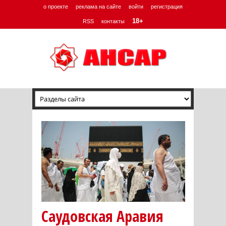
о проекте
реклама на сайте
войти
регистрация
18+
RSS
контакты
Саудовская Аравия