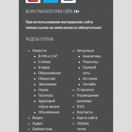
ВОЗРАСТНАЯ КАТЕГОРИЯ САЙТА
18+
При использовании материалов сайта
гиперссылка на
www.ansar.ru
обязательна!
РАЗДЕЛЫ ПОРТАЛА
Новости
Актуально
В РФ и СНГ
Аналитика
Собкор
Персоны
В мире
Прямой
Образование
путь
Общество
История
Экономика
Онлайн
Наука
О проекте
Палитра
Размещение
Здоровый
рекламы
образ жизни
RSS
Объявления
Контакты
Видео
Карта сайта
Аудио
Облако
Библиотека
тегов