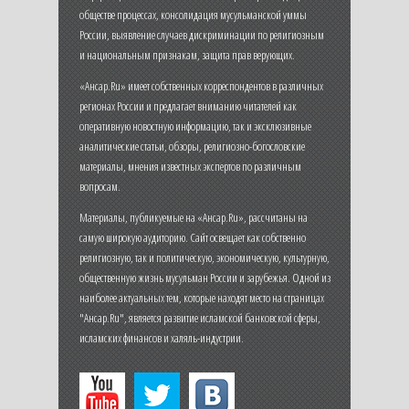
обществе процессах, консолидация мусульманской уммы
России, выявление случаев дискриминации по религиозным
и национальным признакам, защита прав верующих.
«Ансар.Ru» имеет собственных корреспондентов в различных
регионах России и предлагает вниманию читателей как
оперативную новостную информацию, так и эксклюзивные
аналитические статьи, обзоры, религиозно-богословские
материалы, мнения известных экспертов по различным
вопросам.
Материалы, публикуемые на «Ансар.Ru», рассчитаны на
самую широкую аудиторию. Сайт освещает как собственно
религиозную, так и политическую, экономическую, культурную,
общественную жизнь мусульман России и зарубежья. Одной из
наиболее актуальных тем, которые находят место на страницах
"Ансар.Ru", является развитие исламской банковской сферы,
исламских финансов и халяль-индустрии.