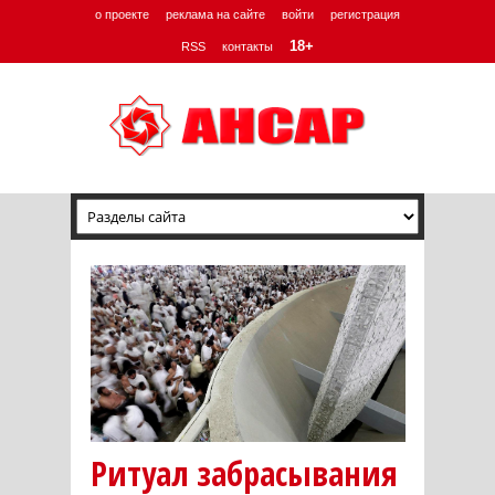
о проекте
реклама на сайте
войти
регистрация
18+
RSS
контакты
Ритуал забрасывания