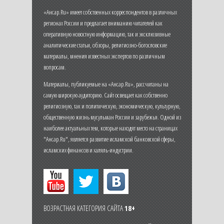
«Ансар.Ru» имеет собственных корреспондентов в различных
регионах России и предлагает вниманию читателей как
оперативную новостную информацию, так и эксклюзивные
аналитические статьи, обзоры, религиозно-богословские
материалы, мнения известных экспертов по различным
вопросам.
Материалы, публикуемые на «Ансар.Ru», рассчитаны на
самую широкую аудиторию. Сайт освещает как собственно
религиозную, так и политическую, экономическую, культурную,
общественную жизнь мусульман России и зарубежья. Одной из
наиболее актуальных тем, которые находят место на страницах
"Ансар.Ru", является развитие исламской банковской сферы,
исламских финансов и халяль-индустрии.
ВОЗРАСТНАЯ КАТЕГОРИЯ САЙТА
18+