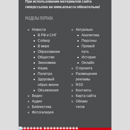
При использовании материалов сайта
гиперссылка на
www.ansar.ru
обязательна!
РАЗДЕЛЫ ПОРТАЛА
Новости
Актуально
В РФ и СНГ
Аналитика
Собкор
Персоны
В мире
Прямой
Образование
путь
Общество
История
Экономика
Онлайн
Наука
О проекте
Палитра
Размещение
Здоровый
рекламы
образ жизни
RSS
Объявления
Контакты
Видео
Карта сайта
Аудио
Облако
Библиотека
тегов
Фотогалерея