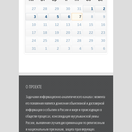
27
28
29
30
31
1
2
3
4
5
6
7
8
9
10
11
12
13
14
15
16
17
18
19
20
21
22
23
24
25
26
27
28
29
30
31
1
2
3
4
5
6
О ПРОЕКТЕ
Задачами информационно-аналитического канала с момента
его появления является донесение объективной и достоверной
информации о событиях в России и мире и происходящих в
обществе процессах, консолидация мусульманской уммы
России, выявление случаев дискриминации по религиозным
и национальным признакам, защита прав верующих.