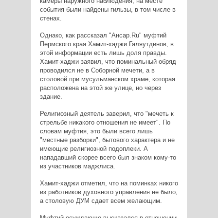
камеры наружного наблюдения, на месте
события были найдены гильзы, в том числе в
стенах.
Однако, как рассказал "Ансар.Ru" муфтий
Пермского края Хамит-хаджи Галяутдинов, в
этой информации есть лишь доля правды.
Хамит-хаджи заявил, что поминальный обряд
проводился не в Соборной мечети, а в
столовой при мусульманском храме, которая
расположена на этой же улице, но через
здание.
Религиозный деятель заверил, что "мечеть к
стрельбе никакого отношения не имеет". По
словам муфтия, это были всего лишь
"местные разборки", бытового характера и не
имеющие религиозной подоплеки. А
нападавший скорее всего был знаком кому-то
из участников маджлиса.
Хамит-хаджи отметил, что на поминках никого
из работников духовного управления не было,
а столовую ДУМ сдает всем желающим.
Муфтий осуждающе высказался в отношении