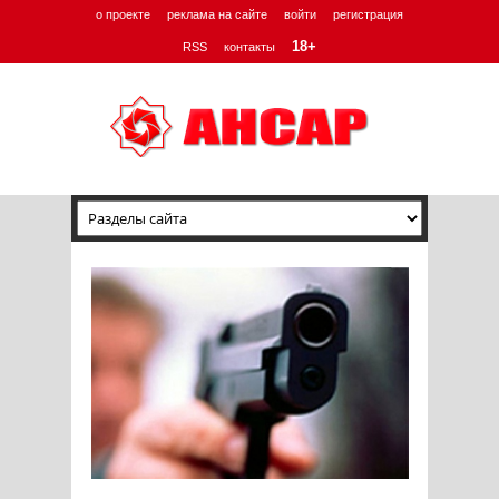
о проекте
реклама на сайте
войти
регистрация
18+
RSS
контакты