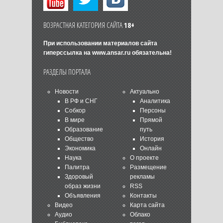
ВОЗРАСТНАЯ КАТЕГОРИЯ САЙТА
18+
При использовании материалов сайта
гиперссылка на
www.ansar.ru
обязательна!
РАЗДЕЛЫ ПОРТАЛА
Новости
Актуально
В РФ и СНГ
Аналитика
Собкор
Персоны
В мире
Прямой
Образование
путь
Общество
История
Экономика
Онлайн
Наука
О проекте
Палитра
Размещение
Здоровый
рекламы
образ жизни
RSS
Объявления
Контакты
Видео
Карта сайта
Аудио
Облако