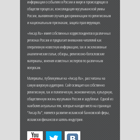
информации о событиях в России и мире и происходящих в
обществе процессах, консолидация мусульманской уммы
России, выявление случаев дискриминации по религиозным
и национальным признакам, защита прав верующих.
«Ансар.Ru» имеет собственных корреспондентов в различных
регионах России и предлагает вниманию читателей как
оперативную новостную информацию, так и эксклюзивные
аналитические статьи, обзоры, религиозно-богословские
материалы, мнения известных экспертов по различным
вопросам.
Материалы, публикуемые на «Ансар.Ru», рассчитаны на
самую широкую аудиторию. Сайт освещает как собственно
религиозную, так и политическую, экономическую, культурную,
общественную жизнь мусульман России и зарубежья. Одной из
наиболее актуальных тем, которые находят место на страницах
"Ансар.Ru", является развитие исламской банковской сферы,
исламских финансов и халяль-индустрии.