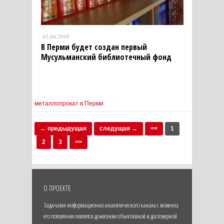
01.04.2016
В Перми будет создан первый
Мусульманский библиотечный фонд
металлопрокат в Перми
← предыдущая
следущая →
<<
1
2
3
>>
О ПРОЕКТЕ
Задачами информационно-аналитического канала с момента
его появления является донесение объективной и достоверной