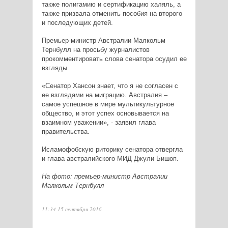
также полигамию и сертификацию халяль, а
также призвала отменить пособия на второго
и последующих детей.
Премьер-министр Австралии
Малкольм
Тернбулл
на просьбу журналистов
прокомментировать слова сенатора осудил ее
взгляды.
«Сенатор Хансон знает, что я не согласен с
ее взглядами на миграцию. Австралия –
самое успешное в мире мультикультурное
общество, и этот успех основывается на
взаимном уважении», - заявил глава
правительства.
Исламофобскую риторику сенатора отвергла
и глава австралийского МИД Джули Бишоп.
На фото: премьер-министр Австралии
Малкольм Тернбулл
11:34 15 сентября 2016