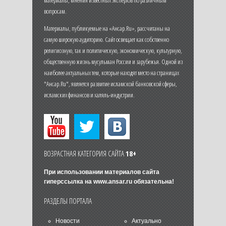
вопросам.
Материалы, публикуемые на «Ансар.Ru», рассчитаны на
самую широкую аудиторию. Сайт освещает как собственно
религиозную, так и политическую, экономическую, культурную,
общественную жизнь мусульман России и зарубежья. Одной из
наиболее актуальных тем, которые находят место на страницах
"Ансар.Ru", является развитие исламской банковской сферы,
исламских финансов и халяль-индустрии.
ВОЗРАСТНАЯ КАТЕГОРИЯ САЙТА
18+
При использовании материалов сайта
гиперссылка на
www.ansar.ru
обязательна!
РАЗДЕЛЫ ПОРТАЛА
Новости
Актуально