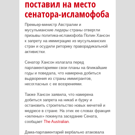
поставил на место
сенатора-исламофоба
Премьер-министр Австралии и
мусульманские лидеры страны отвергли
призывы политика-исламофоба Полин Хансон
к запрету на иммиграцию из мусульманских
стран и осудили риторику праворадикальной
активистки.
Сенатор Хансон излагала перед
парламентариями свои планы на ближайшие
годы и поведала, что намерена добиться
выдворения из страны иммигрантов,
несогласных с ее воззрениями.
Также Хансон заявила, что намерена
добиться запрета на никаб и бурку и
остановить строительство новых мечетей и
медресе в стране. На этих ее словах фракция
«зеленых» покинула заседание Сената,
сообщает
The
Australian
.
Дама-парламентарий вербально атаковала