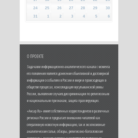
24
25
26
27
28
29
30
31
1
2
3
4
5
6
О ПРОЕКТЕ
Задачами информационно-аналитического канала с момента
его появления является донесение объективной и достоверной
информации о событиях в России и мире и происходящих в
обществе процессах, консолидация мусульманской уммы
России, выявление случаев дискриминации по религиозным
и национальным признакам, защита прав верующих.
«Ансар.Ru» имеет собственных корреспондентов в различных
регионах России и предлагает вниманию читателей как
оперативную новостную информацию, так и эксклюзивные
аналитические статьи, обзоры, религиозно-богословские
материалы, мнения известных экспертов по различным