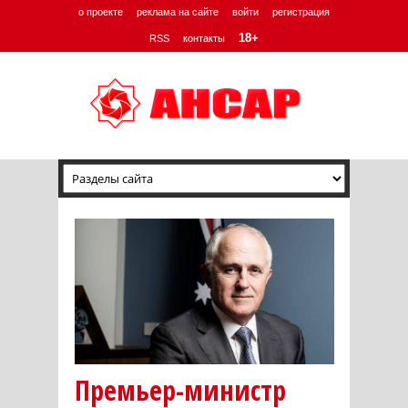
о проекте
реклама на сайте
войти
регистрация
18+
RSS
контакты
Премьер-министр