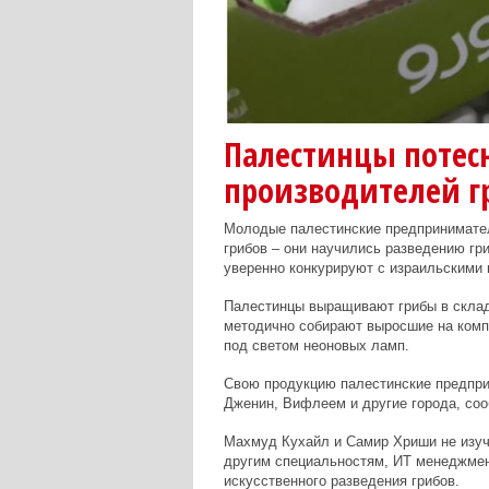
Палестинцы потес
производителей г
Молодые палестинские предпринимател
грибов – они научились разведению гри
уверенно конкурируют с израильскими
Палестинцы выращивают грибы в скла
методично собирают выросшие на компо
под светом неоновых ламп.
Свою продукцию палестинские предпри
Дженин, Вифлеем и другие города, со
Махмуд Кухайл и Самир Хриши не изуч
другим специальностям, ИТ менеджмен
искусственного разведения грибов.