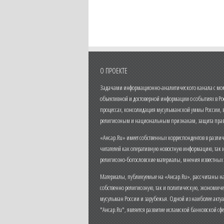
О ПРОЕКТЕ
Задачами информационно-аналитического канала с моме
объективной и достоверной информации о событиях в Ро
процессах, консолидация мусульманской уммы России,
религиозным и национальным признакам, защита прав
«Ансар.Ru» имеет собственных корреспондентов в разли
читателей как оперативную новостную информацию, так 
религиозно-богословские материалы, мнения известных
Материалы, публикуемые на «Ансар.Ru», рассчитаны на
собственно религиозную, так и политическую, экономич
мусульман России и зарубежья. Одной из наиболее актуа
"Ансар.Ru", является развитие исламской банковской сф