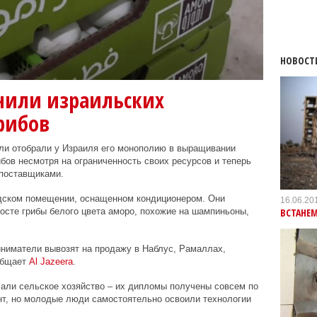
НОВОСТ
нили израильских
рибов
и отобрали у Израиля его монополию в выращивании
бов несмотря на ограниченность своих ресурсов и теперь
 поставщиками.
дском помещении, оснащенном кондиционером. Они
16.06.20
ВСТАНЕМ
сте грибы белого цвета аморо, похожие на шампиньоны,
ниматели вывозят на продажу в Наблус, Рамаллах,
общает
Al
Jazeera
.
али сельское хозяйство – их дипломы получены совсем по
т, но молодые люди самостоятельно освоили технологии