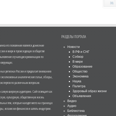
31
РАЗДЕЛЫ ПОРТАЛА
нта его появления является донесение
Новости
ссии и мире и происходящих в обществе
В РФ и СНГ
 выявление случаев дискриминации по
Собкор
В мире
 верующих.
Образование
чных регионах России и предлагает вниманию
Общество
и эксклюзивные аналитические статьи, обзоры,
Экономика
Наука
 экспертов по различным вопросам.
Палитра
 самую широкую аудиторию. Сайт освещает как
Здоровый образ жизни
Объявления
ескую, культурную, общественную жизнь
Видео
льных тем, которые находят место на страницах
Аудио
еры, исламских финансов и халяль-индустрии.
Библиотека
Фотогалерея