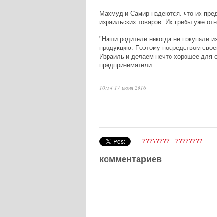
Махмуд и Самир надеются, что их пре
израильских товаров. Их грибы уже от
"Наши родители никогда не покупали и
продукцию. Поэтому посредством своег
Израиль и делаем нечто хорошее для с
предприниматели.
10:54 17 июня 2016
????????
????????
комментариев