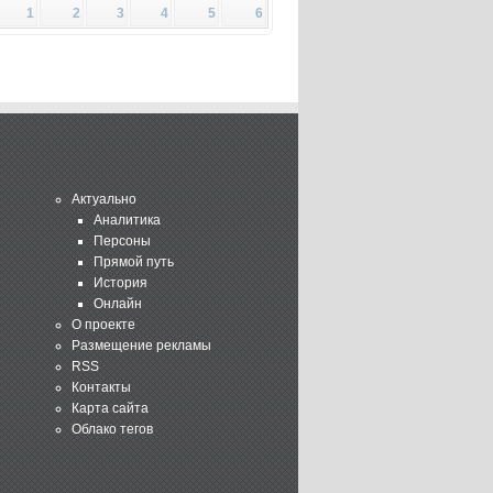
1
2
3
4
5
6
Актуально
Аналитика
Персоны
Прямой путь
История
Онлайн
О проекте
Размещение рекламы
RSS
Контакты
Карта сайта
Облако тегов