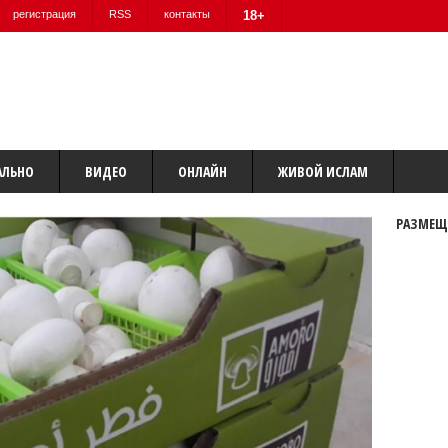
регистрация
RSS
контакты
18+
АЛЬНО
ВИДЕО
ОНЛАЙН
ЖИВОЙ ИСЛАМ
РАЗМЕЩ