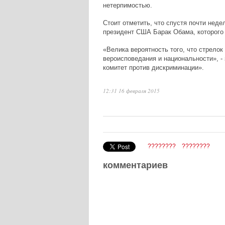
нетерпимостью.
Стоит отметить, что спустя почти нед
президент США Барак Обама, которого з
«Велика вероятность того, что стрело
вероисповедания и национальности», -
комитет против дискриминации».
12:31 16 февраля 2015
????????
????????
комментариев