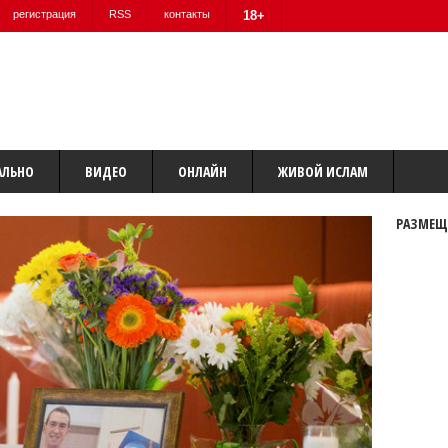
регистрация
RSS
контакты
18+
АЛЬНО
ВИДЕО
ОНЛАЙН
ЖИВОЙ ИСЛАМ
РАЗМЕЩ