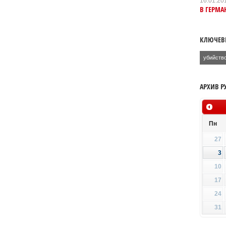
16.01.20
В ГЕРМ
КЛЮЧЕВ
убийств
АРХИВ Р
Пн
27
3
10
17
24
31