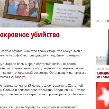
НОВОСТ
нокровное убийство
 жестко осудил убийство троих студентов-мусульман в
олне исламофобии, приводящей к подобным трагедиям.
ульман во всем мире в состояние шока и вызвало
нависти по отношению к мусульманам и учащению актов
16.02.20
ЗАПАДНА
- заявил генеральный секретарь Организации исламского
МУСУЛЬ
итирует
Al
Arabiya
.
по поводу кончины
23-летнего Диах Баракята, 21-летней
бу Сальха и призвал правительство Соединенных Штатов
«дискриминации и стереотипов, противоречащих базовым
ное сообщество бороться с насилием и религиозной