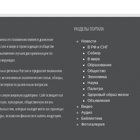
РАЗДЕЛЫ ПОРТАЛА
нта его появления является донесение
Новости
ссии и мире и происходящих в обществе
В РФ и СНГ
 выявление случаев дискриминации по
Собкор
В мире
 верующих.
Образование
чных регионах России и предлагает вниманию
Общество
и эксклюзивные аналитические статьи, обзоры,
Экономика
Наука
 экспертов по различным вопросам.
Палитра
 самую широкую аудиторию. Сайт освещает как
Здоровый образ жизни
Объявления
ескую, культурную, общественную жизнь
Видео
льных тем, которые находят место на страницах
Аудио
еры, исламских финансов и халяль-индустрии.
Библиотека
Фотогалерея