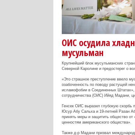
ОИС осудила хлад
мусульман
Крупнейший блок мусульманских стран
Северной Каролине и предостерег о в
«Это страшное преступление ввело мус
озабоченность по поводу растущей не
исламофобии в Соединенных Штатах», 
сотрудничества (ОИС) Ийяд Мадани, ц
Генсек ОИС выразил глубокую скорбь 
Юсур Абу Сальха и 19-летней Разан А
принять меры и защитить общество от 
ценностям американского общества».
Также д-р Мадани призвал международ