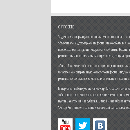
О ПРОЕКТЕ
Задачами информационно-аналитического канала с моме
объективной и достоверной информации о событиях в Ро
процессах, консолидация мусульманской уммы России,
религиозным и национальным признакам, защита прав
«Ансар.Ru» имеет собственных корреспондентов в разли
читателей как оперативную новостную информацию, так 
религиозно-богословские материалы, мнения известных
Материалы, публикуемые на «Ансар.Ru», рассчитаны на
собственно религиозную, так и политическую, экономич
мусульман России и зарубежья. Одной из наиболее актуа
"Ансар.Ru", является развитие исламской банковской сф