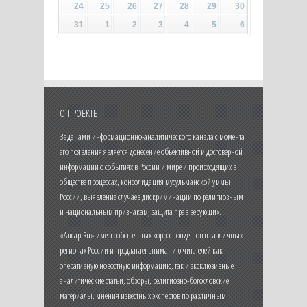
24
25
26
27
28
29
30
31
1
2
3
4
5
6
О ПРОЕКТЕ
Задачами информационно-аналитического канала с момента
его появления является донесение объективной и достоверной
информации о событиях в России и мире и происходящих в
обществе процессах, консолидация мусульманской уммы
России, выявление случаев дискриминации по религиозным
и национальным признакам, защита прав верующих.
«Ансар.Ru» имеет собственных корреспондентов в различных
регионах России и предлагает вниманию читателей как
оперативную новостную информацию, так и эксклюзивные
аналитические статьи, обзоры, религиозно-богословские
материалы, мнения известных экспертов по различным