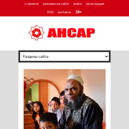
о проекте
реклама на сайте
войти
регистрация
18+
RSS
контакты