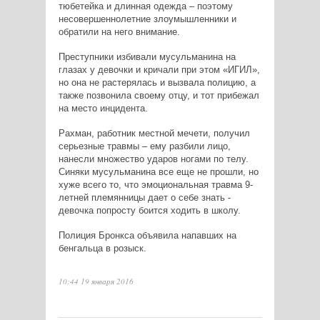
тюбетейка и длинная одежда – поэтому
несовершеннолетние злоумышленники и
обратили на него внимание.
Преступники избивали мусульманина на
глазах у девочки и кричали при этом «ИГИЛ»,
но она не растерялась и вызвала полицию, а
также позвонила своему отцу, и тот прибежал
на место инцидента.
Рахман, работник местной мечети, получил
серьезные травмы – ему разбили лицо,
нанесли множество ударов ногами по телу.
Синяки мусульманина все еще не прошли, но
хуже всего то, что эмоциональная травма 9-
летней племянницы дает о себе знать -
девочка попросту боится ходить в школу.
Полиция Бронкса объявила напавших на
бенгальца в розыск.
10:44 19 января 2016