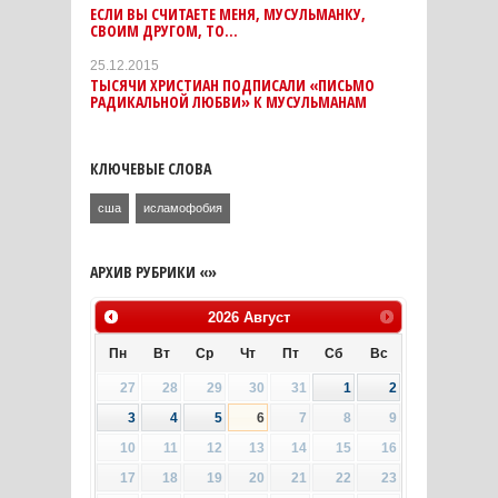
ЕСЛИ ВЫ СЧИТАЕТЕ МЕНЯ, МУСУЛЬМАНКУ,
СВОИМ ДРУГОМ, ТО…
25.12.2015
ТЫСЯЧИ ХРИСТИАН ПОДПИСАЛИ «ПИСЬМО
РАДИКАЛЬНОЙ ЛЮБВИ» К МУСУЛЬМАНАМ
КЛЮЧЕВЫЕ СЛОВА
сша
исламофобия
АРХИВ РУБРИКИ «»
2026
Август
Пн
Вт
Ср
Чт
Пт
Сб
Вс
27
28
29
30
31
1
2
3
4
5
6
7
8
9
10
11
12
13
14
15
16
17
18
19
20
21
22
23