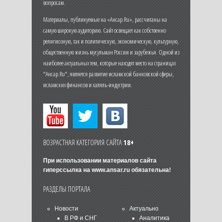
вопросам.
Материалы, публикуемые на «Ансар.Ru», рассчитаны на
самую широкую аудиторию. Сайт освещает как собственно
религиозную, так и политическую, экономическую, культурную,
общественную жизнь мусульман России и зарубежья. Одной из
наиболее актуальных тем, которые находят место на страницах
"Ансар.Ru", является развитие исламской банковской сферы,
исламских финансов и халяль-индустрии.
ВОЗРАСТНАЯ КАТЕГОРИЯ САЙТА
18+
При использовании материалов сайта
гиперссылка на
www.ansar.ru
обязательна!
РАЗДЕЛЫ ПОРТАЛА
Новости
Актуально
В РФ и СНГ
Аналитика