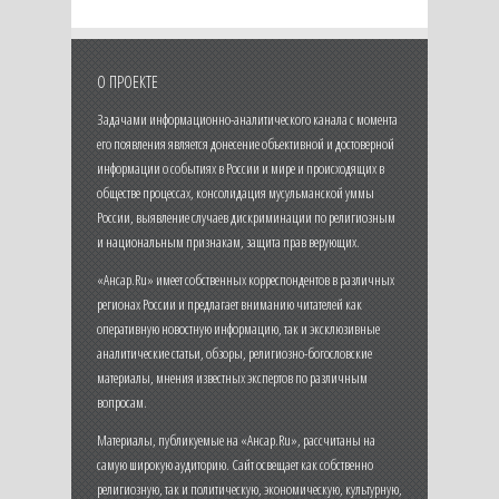
О ПРОЕКТЕ
Задачами информационно-аналитического канала с момента
его появления является донесение объективной и достоверной
информации о событиях в России и мире и происходящих в
обществе процессах, консолидация мусульманской уммы
России, выявление случаев дискриминации по религиозным
и национальным признакам, защита прав верующих.
«Ансар.Ru» имеет собственных корреспондентов в различных
регионах России и предлагает вниманию читателей как
оперативную новостную информацию, так и эксклюзивные
аналитические статьи, обзоры, религиозно-богословские
материалы, мнения известных экспертов по различным
вопросам.
Материалы, публикуемые на «Ансар.Ru», рассчитаны на
самую широкую аудиторию. Сайт освещает как собственно
религиозную, так и политическую, экономическую, культурную,