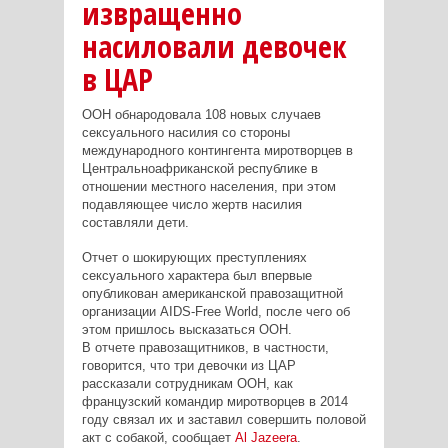
извращенно
насиловали девочек
в ЦАР
ООН обнародовала 108 новых случаев
сексуального насилия со стороны
международного контингента миротворцев в
Центральноафриканской республике в
отношении местного населения, при этом
подавляющее число жертв насилия
составляли дети.
Отчет о шокирующих преступлениях
сексуального характера был впервые
опубликован американской правозащитной
организации AIDS-Free World, после чего об
этом пришлось высказаться ООН.
В отчете правозащитников, в частности,
говорится, что три девочки из ЦАР
рассказали сотрудникам ООН, как
французский командир миротворцев в 2014
году связал их и заставил совершить половой
акт с собакой, сообщает
Al Jazeera
.