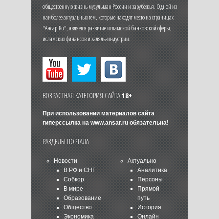
общественную жизнь мусульман России и зарубежья. Одной из
наиболее актуальных тем, которые находят место на страницах
"Ансар.Ru", является развитие исламской банковской сферы,
исламских финансов и халяль-индустрии.
ВОЗРАСТНАЯ КАТЕГОРИЯ САЙТА
18+
При использовании материалов сайта
гиперссылка на
www.ansar.ru
обязательна!
РАЗДЕЛЫ ПОРТАЛА
Новости
Актуально
В РФ и СНГ
Аналитика
Собкор
Персоны
В мире
Прямой
Образование
путь
Общество
История
Экономика
Онлайн