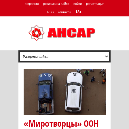
о проекте
реклама на сайте
войти
регистрация
18+
RSS
контакты
«Миротворцы» ООН