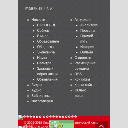
РАЗДЕЛЫ ПОРТАЛА
Новости
Актуально
В РФ и СНГ
Аналитика
Собкор
Персоны
В мире
Прямой
Образование
путь
Общество
История
Экономика
Онлайн
Наука
О проекте
Палитра
Размещение
Здоровый
рекламы
образ жизни
RSS
Объявления
Контакты
Видео
Карта сайта
Аудио
Облако
Библиотека
тегов
Фотогалерея
© 2003-2018 Информационно-аналитический канал
ANSAR