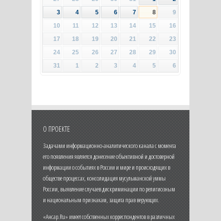
3
4
5
6
7
8
9
10
11
12
13
14
15
16
17
18
19
20
21
22
23
24
25
26
27
28
29
30
31
1
2
3
4
5
6
О ПРОЕКТЕ
Задачами информационно-аналитического канала с момента
его появления является донесение объективной и достоверной
информации о событиях в России и мире и происходящих в
обществе процессах, консолидация мусульманской уммы
России, выявление случаев дискриминации по религиозным
и национальным признакам, защита прав верующих.
«Ансар.Ru» имеет собственных корреспондентов в различных