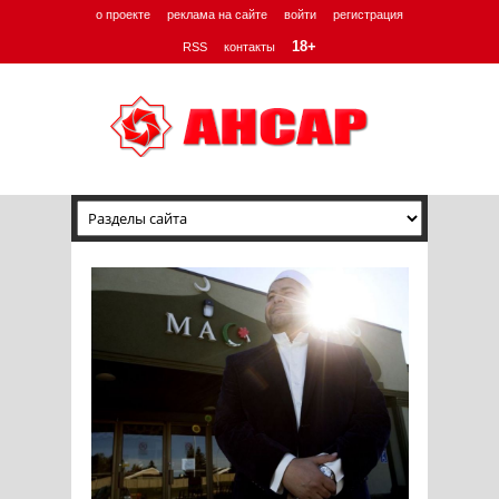
о проекте
реклама на сайте
войти
регистрация
18+
RSS
контакты