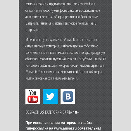
регионах России и предлагает вниманию читателей как
оперативную новостную информацию, так и эксклюзивные
аналитические статьи, обзоры, религиозно-богословские
материалы, мнения известных экспертов по различным
вопросам.
Материалы, публикуемые на «Ансар.Ru», рассчитаны на
самую широкую аудиторию. Сайт освещает как собственно
религиозную, так и политическую, экономическую, культурную,
общественную жизнь мусульман России и зарубежья. Одной из
наиболее актуальных тем, которые находят место на страницах
"Ансар.Ru", является развитие исламской банковской сферы,
исламских финансов и халяль-индустрии.
ВОЗРАСТНАЯ КАТЕГОРИЯ САЙТА
18+
При использовании материалов сайта
гиперссылка на
www.ansar.ru
обязательна!