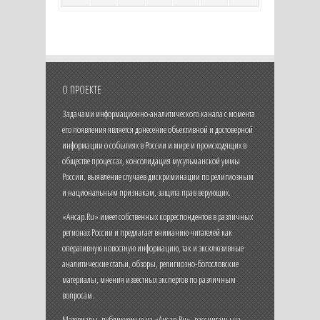
О ПРОЕКТЕ
Задачами информационно-аналитического канала с момента
его появления является донесение объективной и достоверной
информации о событиях в России и мире и происходящих в
обществе процессах, консолидация мусульманской уммы
России, выявление случаев дискриминации по религиозным
и национальным признакам, защита прав верующих.
«Ансар.Ru» имеет собственных корреспондентов в различных
регионах России и предлагает вниманию читателей как
оперативную новостную информацию, так и эксклюзивные
аналитические статьи, обзоры, религиозно-богословские
материалы, мнения известных экспертов по различным
вопросам.
Материалы, публикуемые на «Ансар.Ru», рассчитаны на