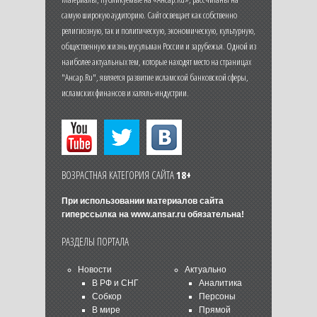
самую широкую аудиторию. Сайт освещает как собственно
религиозную, так и политическую, экономическую, культурную,
общественную жизнь мусульман России и зарубежья. Одной из
наиболее актуальных тем, которые находят место на страницах
"Ансар.Ru", является развитие исламской банковской сферы,
исламских финансов и халяль-индустрии.
ВОЗРАСТНАЯ КАТЕГОРИЯ САЙТА
18+
При использовании материалов сайта
гиперссылка на
www.ansar.ru
обязательна!
РАЗДЕЛЫ ПОРТАЛА
Новости
Актуально
В РФ и СНГ
Аналитика
Собкор
Персоны
В мире
Прямой