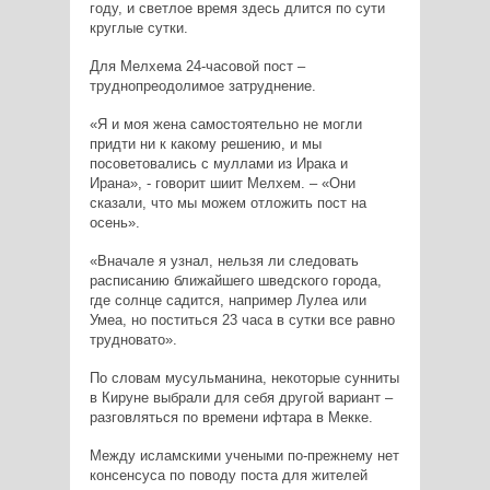
году, и светлое время здесь длится по сути
круглые сутки.
Для Мелхема 24-часовой пост –
труднопреодолимое затруднение.
«Я и моя жена самостоятельно не могли
придти ни к какому решению, и мы
посоветовались с муллами из Ирака и
Ирана», - говорит шиит Мелхем. – «Они
сказали, что мы можем отложить пост на
осень».
«Вначале я узнал, нельзя ли следовать
расписанию ближайшего шведского города,
где солнце садится, например Лулеа или
Умеа, но поститься 23 часа в сутки все равно
трудновато».
По словам мусульманина, некоторые сунниты
в Кируне выбрали для себя другой вариант –
разговляться по времени ифтара в Мекке.
Между исламскими учеными по-прежнему нет
консенсуса по поводу поста для жителей