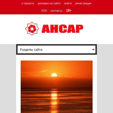
о проекте
реклама на сайте
войти
регистрация
18+
RSS
контакты