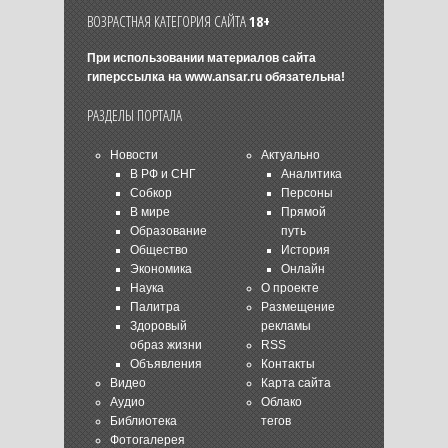
ВОЗРАСТНАЯ КАТЕГОРИЯ САЙТА
18+
При использовании материалов сайта
гиперссылка на
www.ansar.ru
обязательна!
РАЗДЕЛЫ ПОРТАЛА
Новости
Актуально
В РФ и СНГ
Аналитика
Собкор
Персоны
В мире
Прямой
Образование
путь
Общество
История
Экономика
Онлайн
Наука
О проекте
Палитра
Размещение
Здоровый
рекламы
образ жизни
RSS
Объявления
Контакты
Видео
Карта сайта
Аудио
Облако
Библиотека
тегов
Фотогалерея