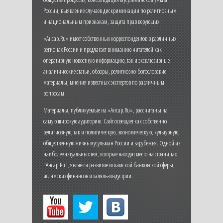
России, выявление случаев дискриминации по религиозным
и национальным признакам, защита прав верующих.
«Ансар.Ru» имеет собственных корреспондентов в различных
регионах России и предлагает вниманию читателей как
оперативную новостную информацию, так и эксклюзивные
аналитические статьи, обзоры, религиозно-богословские
материалы, мнения известных экспертов по различным
вопросам.
Материалы, публикуемые на «Ансар.Ru», рассчитаны на
самую широкую аудиторию. Сайт освещает как собственно
религиозную, так и политическую, экономическую, культурную,
общественную жизнь мусульман России и зарубежья. Одной из
наиболее актуальных тем, которые находят место на страницах
"Ансар.Ru", является развитие исламской банковской сферы,
исламских финансов и халяль-индустрии.