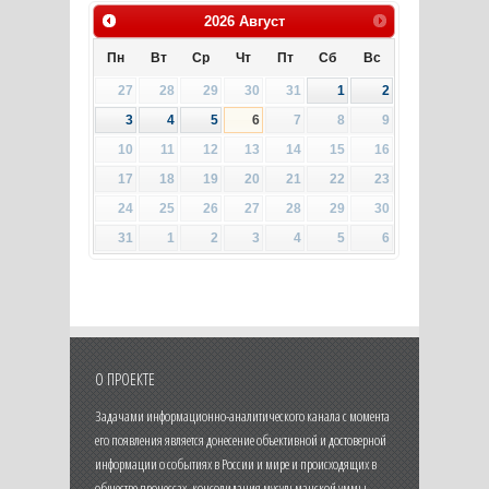
2026
Август
Пн
Вт
Ср
Чт
Пт
Сб
Вс
27
28
29
30
31
1
2
3
4
5
6
7
8
9
10
11
12
13
14
15
16
17
18
19
20
21
22
23
24
25
26
27
28
29
30
31
1
2
3
4
5
6
О ПРОЕКТЕ
Задачами информационно-аналитического канала с момента
его появления является донесение объективной и достоверной
информации о событиях в России и мире и происходящих в
обществе процессах, консолидация мусульманской уммы