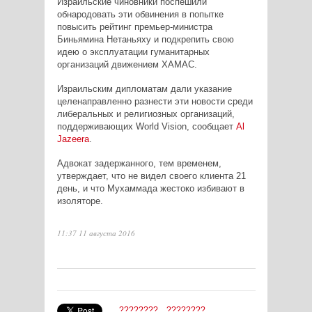
Израильские чиновники поспешили
обнародовать эти обвинения в попытке
повысить рейтинг премьер-министра
Биньямина Нетаньяху и подкрепить свою
идею о эксплуатации гуманитарных
организаций движением ХАМАС.
Израильским дипломатам дали указание
целенаправленно разнести эти новости среди
либеральных и религиозных организаций,
поддерживающих
World
Vision
, сообщает
Al
Jazeera
.
Адвокат задержанного, тем временем,
утверждает, что не видел своего клиента 21
день, и что Мухаммада жестоко избивают в
изоляторе.
11:37 11 августа 2016
????????
????????