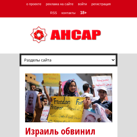
о проекте
реклама на сайте
войти
регистрация
18+
RSS
контакты
Израиль обвинил