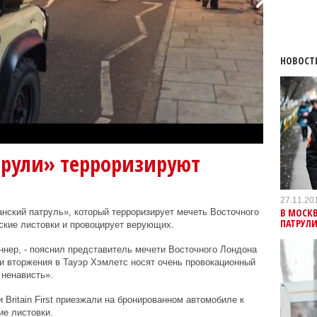
НОВОСТ
трули» терроризируют
27.11.20
В МОСКВ
анский патруль», который терроризирует мечеть Восточного
ПАТРУЛ
ские листовки и провоцирует верующих.
ннер, - пояснил представитель мечети Восточного Лондона
ти вторжения в Тауэр Хэмлетс носят очень провокационный
 ненависть».
ки
Britain
First
приезжали на бронированном автомобиле к
ие листовки.