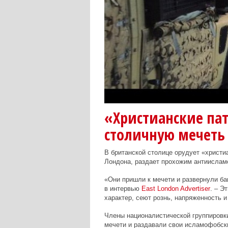
«Христианские па
столичную мечеть
В британской столице орудует «христи
Лондона, раздает прохожим антиислам
«Они пришли к мечети и развернули ба
в интервью
East
London
Advertiser
. – Э
характер, сеют рознь, напряженность и
Члены националистической группиров
мечети и раздавали свои исламофобск