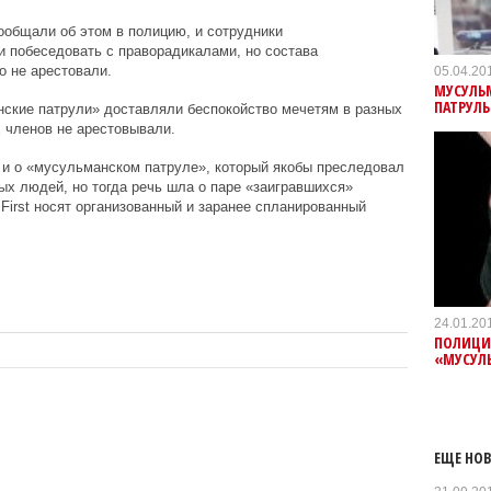
ообщали об этом в полицию, и сотрудники
 побеседовать с праворадикалами, но состава
о не арестовали.
05.04.20
МУСУЛЬ
ПАТРУЛЬ
нские патрули» доставляли беспокойство мечетям в разных
х членов не арестовывали.
 и о «мусульманском патруле», который якобы преследовал
ых людей, но тогда речь шла о паре «заигравшихся»
n
First
носят организованный и заранее спланированный
24.01.20
ПОЛИЦИЯ
«МУСУЛ
ЕЩЕ НОВ