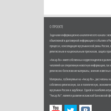
О ПРОЕКТЕ
Задачами информационно-аналитического канала с моме
объективной и достоверной информации о событиях в Ро
процессах, консолидация мусульманской уммы России,
религиозным и национальным признакам, защита прав
«Ансар.Ru» имеет собственных корреспондентов в разли
читателей как оперативную новостную информацию, так 
религиозно-богословские материалы, мнения известных
Материалы, публикуемые на «Ансар.Ru», рассчитаны на
собственно религиозную, так и политическую, экономич
мусульман России и зарубежья. Одной из наиболее актуа
"Ансар.Ru", является развитие исламской банковской сф