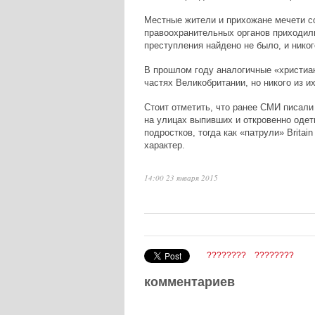
Местные жители и прихожане мечети с
правоохранительных органов приходили
преступления найдено не было, и никог
В прошлом году аналогичные «христиа
частях Великобритании, но никого из и
Стоит отметить, что ранее СМИ писали
на улицах выпивших и откровенно одет
подростков, тогда как «патрули»
Britai
характер.
14:00 23 января 2015
????????
????????
комментариев