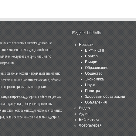
РАЗДЕЛЫ ПОРТАЛА
нта его появления является донесение
Новости
ссии и мире и происходящих в обществе
В РФ и СНГ
 выявление случаев дискриминации по
Собкор
В мире
 верующих.
Образование
чных регионах России и предлагает вниманию
Общество
и эксклюзивные аналитические статьи, обзоры,
Экономика
Наука
 экспертов по различным вопросам.
Палитра
 самую широкую аудиторию. Сайт освещает как
Здоровый образ жизни
Объявления
ескую, культурную, общественную жизнь
Видео
льных тем, которые находят место на страницах
Аудио
еры, исламских финансов и халяль-индустрии.
Библиотека
Фотогалерея