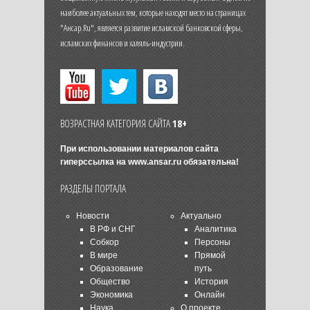
наиболее актуальных тем, которые находят место на страницах
"Ансар.Ru", является развитие исламской банковской сферы,
исламских финансов и халяль-индустрии.
ВОЗРАСТНАЯ КАТЕГОРИЯ САЙТА
18+
При использовании материалов сайта
гиперссылка на
www.ansar.ru
обязательна!
РАЗДЕЛЫ ПОРТАЛА
Новости
Актуально
В РФ и СНГ
Аналитика
Собкор
Персоны
В мире
Прямой
Образование
путь
Общество
История
Экономика
Онлайн
Наука
О проекте