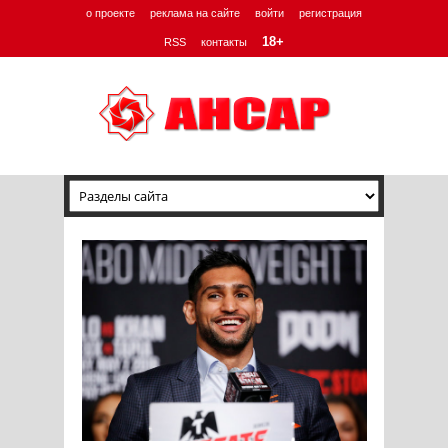
о проекте
реклама на сайте
войти
регистрация
18+
RSS
контакты