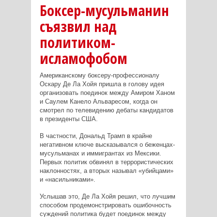
Боксер-мусульманин
съязвил над
политиком-
исламофобом
Американскому боксеру-профессионалу
Оскару Де Ла Хойя пришла в голову идея
организовать поединок между Амиром Ханом
и Саулем Канело Альваресом, когда он
смотрел по телевидению дебаты кандидатов
в президенты США.
В частности, Дональд Трамп в крайне
негативном ключе высказывался о беженцах-
мусульманах и иммигрантах из Мексики.
Первых политик обвинял в террористических
наклонностях, а вторых называл «убийцами»
и «насильниками».
Услышав это, Де Ла Хойя решил, что лучшим
способом продемонстрировать ошибочность
суждений политика будет поединок между