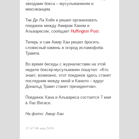
звездами бокса – мусульманином и
мексиканцем.
Так Де Ла Хойя и решил организовать
поединок между Амиром Ханом и
Альваресом, сообщает
Huffington
Post
.
Теперь и сам Амир Хан решил бросить
словесный камень в огород исламофоба
Трампа.
Во время беседы с журналистами на этой
неделе боксер-мусульманин пошутил: «Кто
знает, возможно, этот поединок здесь станет
последним между мной и Канело – вдруг
Дональд Трамп станет президентом».
Поединок Хана и Альвареса состоится 7 мая
в Лас-Вегасе.
На фото: Амир Хан
12:47 06 мая 2016