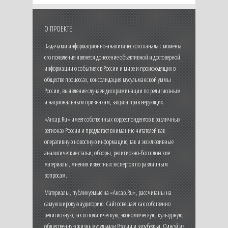
О ПРОЕКТЕ
Задачами информационно-аналитического канала с момента
его появления является донесение объективной и достоверной
информации о событиях в России и мире и происходящих в
обществе процессах, консолидация мусульманской уммы
России, выявление случаев дискриминации по религиозным
и национальным признакам, защита прав верующих.
«Ансар.Ru» имеет собственных корреспондентов в различных
регионах России и предлагает вниманию читателей как
оперативную новостную информацию, так и эксклюзивные
аналитические статьи, обзоры, религиозно-богословские
материалы, мнения известных экспертов по различным
вопросам.
Материалы, публикуемые на «Ансар.Ru», рассчитаны на
самую широкую аудиторию. Сайт освещает как собственно
религиозную, так и политическую, экономическую, культурную,
общественную жизнь мусульман России и зарубежья. Одной из