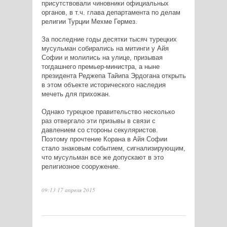
присутствовали чиновники официальных
органов, в т.ч. глава департамента по делам
религии Турции Мехме Гермез.
За последние годы десятки тысяч турецких
мусульман собирались на митинги у Айя
Софии и молились на улице, призывая
тогдашнего премьер-министра, а ныне
президента Реджепа Тайипа Эрдогана открыть
в этом объекте исторического наследия
мечеть для прихожан.
Однако турецкое правительство несколько
раз отвергало эти призывы в связи с
давлением со стороны секуляристов.
Поэтому прочтение Корана в Айя Софии
стало знаковым событием, сигнализирующим,
что мусульман все же допускают в это
религиозное сооружение.
09:13 17 апреля 2015