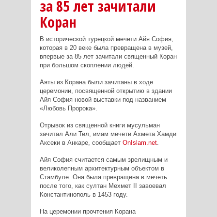
за 85 лет зачитали
Коран
В исторической турецкой мечети Айя София,
которая в 20 веке была превращена в музей,
впервые за 85 лет зачитали священный Коран
при большом скоплении людей.
Аяты из Корана были зачитаны в ходе
церемонии, посвященной открытию в здании
Айя София новой выставки под названием
«Любовь Пророка».
Отрывок из священной книги мусульман
зачитал Али Тел, имам мечети Ахмета Хамди
Аксеки в Анкаре, сообщает
OnIslam
.
net
.
Айя София считается самым зрелищным и
великолепным архитектурным объектом в
Стамбуле. Она была превращена в мечеть
после того, как султан Мехмет
II
завоевал
Константинополь в 1453 году.
На церемонии прочтения Корана