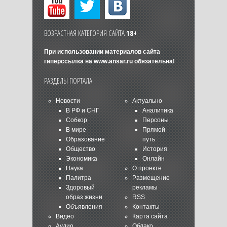
ВОЗРАСТНАЯ КАТЕГОРИЯ САЙТА
18+
При использовании материалов сайта
гиперссылка на
www.ansar.ru
обязательна!
РАЗДЕЛЫ ПОРТАЛА
Новости
Актуально
В РФ и СНГ
Аналитика
Собкор
Персоны
В мире
Прямой
Образование
путь
Общество
История
Экономика
Онлайн
Наука
О проекте
Палитра
Размещение
Здоровый
рекламы
образ жизни
RSS
Объявления
Контакты
Видео
Карта сайта
Аудио
Облако