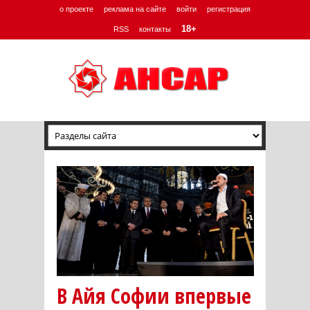
о проекте
реклама на сайте
войти
регистрация
18+
RSS
контакты
В Айя Софии впервые