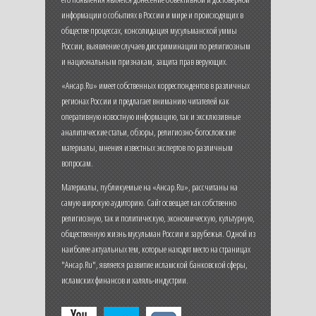
информации о событиях в России и мире и происходящих в
обществе процессах, консолидация мусульманской уммы
России, выявление случаев дискриминации по религиозным
и национальным признакам, защита прав верующих.
«Ансар.Ru» имеет собственных корреспондентов в различных
регионах России и предлагает вниманию читателей как
оперативную новостную информацию, так и эксклюзивные
аналитические статьи, обзоры, религиозно-богословские
материалы, мнения известных экспертов по различным
вопросам.
Материалы, публикуемые на «Ансар.Ru», рассчитаны на
самую широкую аудиторию. Сайт освещает как собственно
религиозную, так и политическую, экономическую, культурную,
общественную жизнь мусульман России и зарубежья. Одной из
наиболее актуальных тем, которые находят место на страницах
"Ансар.Ru", является развитие исламской банковской сферы,
исламских финансов и халяль-индустрии.