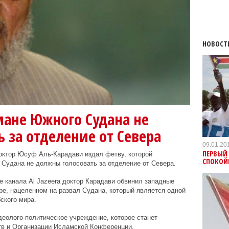
НОВОСТ
мане Южного Судана не
 за отделение от Севера
09.01.20
ПЕРВЫЙ 
ктор Юсуф Аль-Карадави издал фетву, которой
СПОКОЙ
Судана не должны голосовать за отделение от Севера.
 канала Al Jazeera доктор Карадави обвинил западные
оре, нацеленном на развал Судана, который является одной
ского мира.
деолого-политическое учреждение, которое станет
тв и Организации Исламской Конференции.