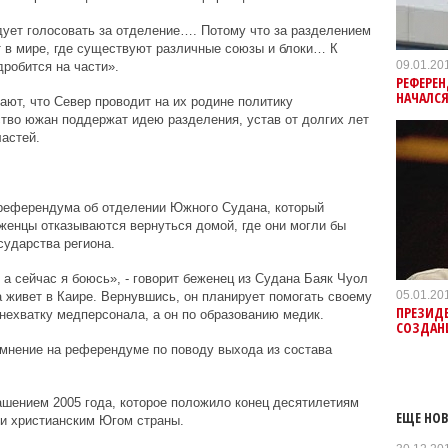
ет голосовать за отделение…. Потому что за разделением
 в мире, где существуют различные союзы и блоки… К
09.01.20
дробится на части».
РЕФЕРЕ
НАЧАЛСЯ
ют, что Север проводит на их родине политику
тво южан поддержат идею разделения, устав от долгих лет
астей.
референдума об отделении Южного Судана, который
еженцы отказываются вернуться домой, где они могли бы
сударства региона.
 а сейчас я боюсь», - говорит беженец из Судана Баяк Чуол
05.01.20
а живет в Каире. Вернувшись, он планирует помогать своему
ПРЕЗИД
 нехватку медперсонала, а он по образованию медик.
СОЗДАН
мнение на референдуме по поводу выхода из состава
шением 2005 года, которое положило конец десятилетиям
ЕЩЕ НОВ
и христианским Югом страны.