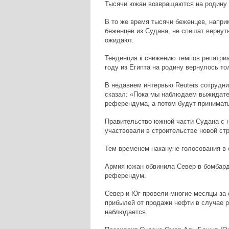
Тысячи южан возвращаются на родину 
В то же время тысячи беженцев, напри
беженцев из Судана, не спешат вернуть
ожидают.
Тенденция к снижению темпов репатриа
году из Египта на родину вернулось то
В недавнем интервью Reuters сотрудн
сказал: «Пока мы наблюдаем выжидате
референдума, а потом будут принимат
Правительство южной части Судана с н
участвовали в строительстве новой ст
Тем временем накануне голосования в 
Армия южан обвинила Север в бомбарди
референдум.
Север и Юг провели многие месяцы за 
прибылей от продажи нефти в случае р
наблюдается.