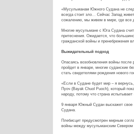
«Мусульманам Южного Судана не следу
всегда стоит зло… Сейчас Запад живет
сожалению, мы живем в мире, где все 
Многие мусульмане с Юга Судана счита
притеснения. Ожидается, что большинс
гражданской войны и пренебрежения вл
Выжидательный подход
Опасаясь возобновления войны после 
пройдет в январе, многие суданские б
стать свидетелями рождения нового го
«Если в Судане будет мир – я вернусь,
Пуоч (Bayak Chuol Puoch), который пок
народу, потому что страна испытывает
9 января Южный Судан выскажет свое 
Судана.
Плебисцит предусмотрен мирным согла
войны между мусульманским Севером 