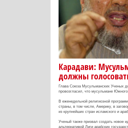
Карадави: Мусуль
должны голосовать
Глава Союза Мусульманских Ученых до
провозгласил, что мусульмане Южного 
В еженедельной религиозной программе
страны, в том числе, Америку, в загов
из крупнейших стран исламского и араб
Ученый также призвал создать новое и
альтернативой Лиги арабских государс