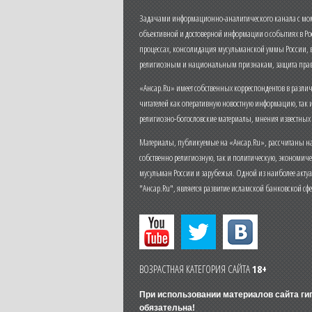
Задачами информационно-аналитического канала с моме
объективной и достоверной информации о событиях в Ро
процессах, консолидация мусульманской уммы России,
религиозным и национальным признакам, защита прав
«Ансар.Ru» имеет собственных корреспондентов в разли
читателей как оперативную новостную информацию, так 
религиозно-богословские материалы, мнения известных
Материалы, публикуемые на «Ансар.Ru», рассчитаны на
собственно религиозную, так и политическую, экономич
мусульман России и зарубежья. Одной из наиболее актуа
"Ансар.Ru", является развитие исламской банковской сф
ВОЗРАСТНАЯ КАТЕГОРИЯ САЙТА
18+
При использовании материалов сайта г
обязательна!