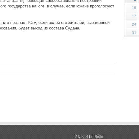
r al-Bashir) пообещал способствовать в построении
ого государства на юге, в случае, если южане проголосуют
10
17
, кто признает Юг», если волей его жителей, выраженной
24
осования, будет выход из состава Судана.
31
РАЗДЕЛЫ ПОРТАЛА