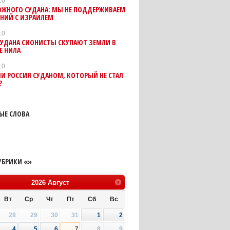
10
ЮЖНОГО СУДАНА: МЫ НЕ ПОДДЕРЖИВАЕМ
НИЙ С ИЗРАИЛЕМ
10
СУДАНА СИОНИСТЫ СКУПАЮТ ЗЕМЛИ В
Е НИЛА
10
ЛИ РОССИЯ СУДАНОМ, КОТОРЫЙ НЕ СТАЛ
?
ЫЕ СЛОВА
УБРИКИ «»
2026
Август
Вт
Ср
Чт
Пт
Сб
Вс
28
29
30
31
1
2
4
5
6
7
8
9