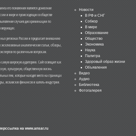
нта его появления является донесение
Новости
ссии и мире и происходящих в обществе
В РФ и СНГ
 выявление случаев дискриминации по
Собкор
В мире
 верующих.
Образование
чных регионах России и предлагает вниманию
Общество
и эксклюзивные аналитические статьи, обзоры,
Экономика
Наука
 экспертов по различным вопросам.
Палитра
 самую широкую аудиторию. Сайт освещает как
Здоровый образ жизни
Объявления
ескую, культурную, общественную жизнь
Видео
льных тем, которые находят место на страницах
Аудио
еры, исламских финансов и халяль-индустрии.
Библиотека
Фотогалерея
иперссылка на
www.ansar.ru