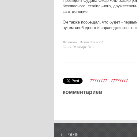
Президент Судана Омар Аль-Башир (Oma
безопасного, стабильного, дружественн
за отделение.
Он также пообещал, что будет «первым
путем свободного и справедливого гол
Источник: Ислам для всех!
20:09 10 января 2011
????????
????????
комментариев
О ПРОЕКТЕ