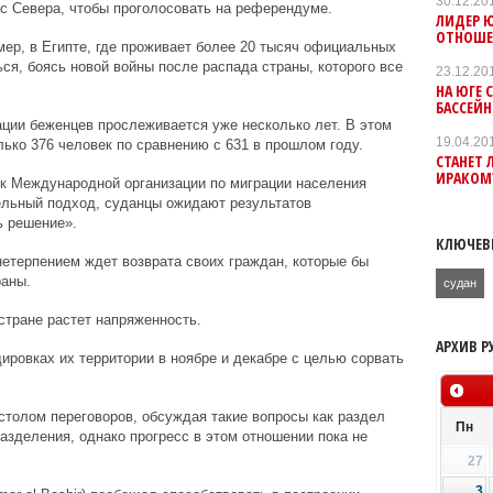
30.12.20
с Севера, чтобы проголосовать на референдуме.
ЛИДЕР 
ОТНОШЕ
мер, в Египте, где проживает более 20 тысяч официальных
ся, боясь новой войны после распада страны, которого все
23.12.20
НА ЮГЕ 
БАССЕЙН
ции беженцев прослеживается уже несколько лет. В этом
19.04.20
лько 376 человек по сравнению с 631 в прошлом году.
СТАНЕТ 
ИРАКОМ
ик Международной организации по миграции населения
льный подход, суданцы ожидают результатов
ь решение».
КЛЮЧЕВ
етерпением ждет возврата своих граждан, которые бы
раны.
судан
стране растет напряженность.
АРХИВ Р
ровках их территории в ноябре и декабре с целью сорвать
столом переговоров, обсуждая такие вопросы как раздел
Пн
азделения, однако прогресс в этом отношении пока не
27
3