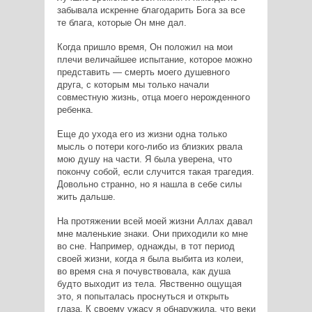
забывала искренне благодарить Бога за все
те блага, которые Он мне дал.
Когда пришло время, Он положил на мои
плечи величайшее испытание, которое можно
представить — смерть моего душевного
друга, с которым мы только начали
совместную жизнь, отца моего нерожденного
ребенка.
Еще до ухода его из жизни одна только
мысль о потери кого-либо из близких рвала
мою душу на части. Я была уверена, что
покончу собой, если случится такая трагедия.
Довольно странно, но я нашла в себе силы
жить дальше.
На протяжении всей моей жизни Аллах давал
мне маленькие знаки. Они приходили ко мне
во сне. Например, однажды, в тот период
своей жизни, когда я была выбита из колеи,
во время сна я почувствовала, как душа
будто выходит из тела. Явственно ощущая
это, я попыталась проснуться и открыть
глаза. К своему ужасу я обнаружила, что веки