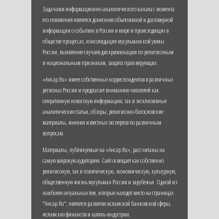
Задачами информационно-аналитического канала с момента
его появления является донесение объективной и достоверной
информации о событиях в России и мире и происходящих в
обществе процессах, консолидация мусульманской уммы
России, выявление случаев дискриминации по религиозным
и национальным признакам, защита прав верующих.
«Ансар.Ru» имеет собственных корреспондентов в различных
регионах России и предлагает вниманию читателей как
оперативную новостную информацию, так и эксклюзивные
аналитические статьи, обзоры, религиозно-богословские
материалы, мнения известных экспертов по различным
вопросам.
Материалы, публикуемые на «Ансар.Ru», рассчитаны на
самую широкую аудиторию. Сайт освещает как собственно
религиозную, так и политическую, экономическую, культурную,
общественную жизнь мусульман России и зарубежья. Одной из
наиболее актуальных тем, которые находят место на страницах
"Ансар.Ru", является развитие исламской банковской сферы,
исламских финансов и халяль-индустрии.