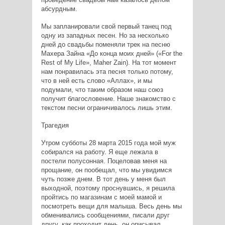
абсурдным.
Мы запланировали свой первый танец под
одну из западных песен. Но за несколько
дней до свадьбы поменяли трек на песню
Махера Зайна «До конца моих дней» («For the
Rest of My Life», Maher Zain). На тот момент
нам понравилась эта песня только потому,
что в ней есть слово «Аллах», и мы
подумали, что таким образом наш союз
получит благословение. Наше знакомство с
текстом песни ограничивалось лишь этим.
Трагедия
Утром субботы 28 марта 2015 года мой муж
собирался на работу. Я еще лежала в
постели полусонная. Поцеловав меня на
прощание, он пообещал, что мы увидимся
чуть позже днем. В тот день у меня был
выходной, поэтому проснувшись, я решила
пройтись по магазинам с моей мамой и
посмотреть вещи для малыша. Весь день мы
обменивались сообщениями, писали друг
другу, как проходит день, он описывал