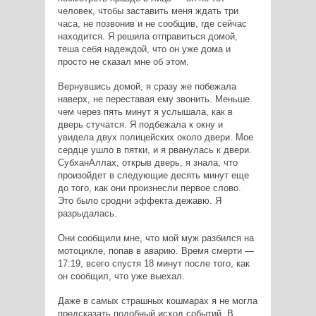
человек, чтобы заставить меня ждать три
часа, не позвонив и не сообщив, где сейчас
находится. Я решила отправиться домой,
теша себя надеждой, что он уже дома и
просто не сказал мне об этом.
Вернувшись домой, я сразу же побежала
наверх, не переставая ему звонить. Меньше
чем через пять минут я услышала, как в
дверь стучатся. Я подбежала к окну и
увидела двух полицейских около двери. Мое
сердце ушло в пятки, и я рванулась к двери.
СубханАллах, открыв дверь, я знала, что
произойдет в следующие десять минут еще
до того, как они произнесли первое слово.
Это было сродни эффекта дежавю. Я
разрыдалась.
Они сообщили мне, что мой муж разбился на
мотоцикле, попав в аварию. Время смерти —
17:19, всего спустя 18 минут после того, как
он сообщил, что уже выехал.
Даже в самых страшных кошмарах я не могла
предсказать подобный исход событий. В