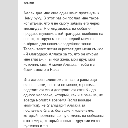
земли.
Аллах дал мне еще один шанс протянуть к
Нему руку. В этот раз он послал мне такое
испытание, что я не смогу забыть его через
месяц-два. Я оглядываюсь на события,
предшествующие этой трагедии, особенно на
песню, которую мы в последний момент
выбрали для нашего свадебного танца.
Теперь текст песни обретает для меня смысл.
«Я благодарю Аллаха за то, что он открыл
мне глаза», «Ты моя жена, мой друг, мой
источник сил. Я молю Аллаха, чтобы мы
были вместе в Раю».
Эта история слишком личная, а раны еще
очень свежи, но, тем не менее, я решила
поделиться ею и достучаться хотя бы до
одного человека, который, как и я раньше, не
всегда молится вовремя (если вообще
молится), не благодарит Аллаха за
посланные блага, большие и маленькие,
который променял вечную жизнь на соблазны
этого мира, который спорит с другими из-за
пустяков и т.п.