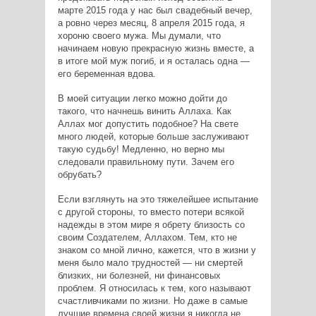
марте 2015 года у нас был свадебный вечер,
а ровно через месяц, 8 апреля 2015 года, я
хороню своего мужа. Мы думали, что
начинаем новую прекрасную жизнь вместе, а
в итоге мой муж погиб, и я осталась одна —
его беременная вдова.
В моей ситуации легко можно дойти до
такого, что начнешь винить Аллаха. Как
Аллах мог допустить подобное? На свете
много людей, которые больше заслуживают
такую судьбу! Медленно, но верно мы
следовали правильному пути. Зачем его
обрубать?
Если взглянуть на это тяжелейшее испытание
с другой стороны, то вместо потери всякой
надежды в этом мире я обрету близость со
своим Создателем, Аллахом. Тем, кто не
знаком со мной лично, кажется, что в жизни у
меня было мало трудностей — ни смертей
близких, ни болезней, ни финансовых
проблем. Я относилась к тем, кого называют
счастливчиками по жизни. Но даже в самые
лучшие времена своей жизни я никогда не