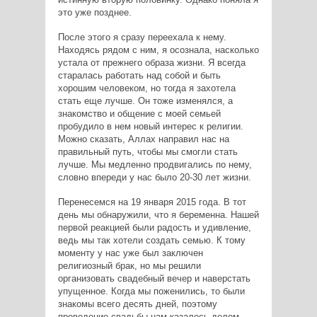
это уже позднее.
После этого я сразу переехала к нему.
Находясь рядом с ним, я осознала, насколько
устала от прежнего образа жизни. Я всегда
старалась работать над собой и быть
хорошим человеком, но тогда я захотела
стать еще лучше. Он тоже изменялся, а
знакомство и общение с моей семьей
пробудило в нем новый интерес к религии.
Можно сказать, Аллах направил нас на
правильный путь, чтобы мы смогли стать
лучше. Мы медленно продвигались по нему,
словно впереди у нас было 20-30 лет жизни.
Перенесемся на 19 января 2015 года. В тот
день мы обнаружили, что я беременна. Нашей
первой реакцией были радость и удивление,
ведь мы так хотели создать семью. К тому
моменту у нас уже был заключен
религиозный брак, но мы решили
организовать свадебный вечер и наверстать
упущенное. Когда мы поженились, то были
знакомы всего десять дней, поэтому
проведение свадьбы нам казалось делом