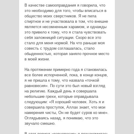
В качестве самооправдания я говорила, что
это необходимо для того, чтобы вписаться в
общество моих сверстников. Я не пила
спиртное и не участвовала в том, что внешне
является несомненным харамом, и однажды
это привело к тому, что я стала чувствовать
себя заложницей ситуации. Скоро все это
стало для меня нормой. На что раньше моя
совесть с трудом соглашалась, стало
обыденностью, которая заняло прочное место
в моей жизни.
На протяжении примерно года я становилась
все более испорченной, пока, в конце концов,
я не пришла к тому, что назвала «точкой
равновесия». По сути это был новый взгляд
на религию. Каждый день я совершала
небольшие грехи, которые оправдывала
следующим: «Я хороший человек. Хоть я и
совершила проступок, Аллах знает, что мои
намерения чисты, Он не будет суров ко мне».
Оглядываясь назад, я понимаю, что это
звучало смешно.
В этот период «равновесия» я познакомилась