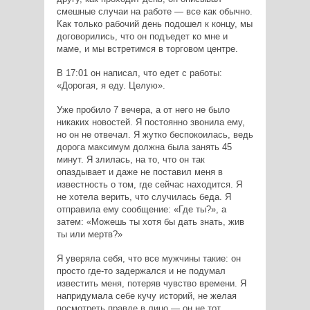
смешные случаи на работе — все как обычно.
Как только рабочий день подошел к концу, мы
договорились, что он подъедет ко мне и
маме, и мы встретимся в торговом центре.
В 17:01 он написал, что едет с работы:
«Дорогая, я еду. Целую».
Уже пробило 7 вечера, а от него не было
никаких новостей. Я постоянно звонила ему,
но он не отвечал. Я жутко беспокоилась, ведь
дорога максимум должна была занять 45
минут. Я злилась, на то, что он так
опаздывает и даже не поставил меня в
известность о том, где сейчас находится. Я
не хотела верить, что случилась беда. Я
отправила ему сообщение: «Где ты?», а
затем: «Можешь ты хотя бы дать знать, жив
ты или мертв?»
Я уверяла себя, что все мужчины такие: он
просто где-то задержался и не подумал
известить меня, потеряв чувство времени. Я
напридумала себе кучу историй, не желая
посмотреть правде в лицо — он не тот