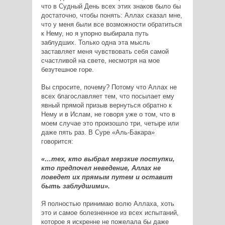
что в Судный День всех этих знаков было бы
достаточно, чтобы понять: Аллах сказал мне,
что у меня были все возможности обратиться
к Нему, но я упорно выбирала путь
заблудших. Только одна эта мысль
заставляет меня чувствовать себя самой
счастливой на свете, несмотря на мое
безутешное горе.
Вы спросите, почему? Потому что Аллах не
всех благославляет тем, что посылает ему
явный прямой призыв вернуться обратно к
Нему и в Ислам, не говоря уже о том, что в
моем случае это произошло три, четыре или
даже пять раз. В Суре «Аль-Бакара»
говорится:
«…тех, кто выбрал мерзкие поступки,
кто предпочел неведение, Аллах не
поведет их прямым путем и оставит
быть заблудшими».
Я полностью принимаю волю Аллаха, хоть
это и самое болезненное из всех испытаний,
которое я искренне не пожелала бы даже