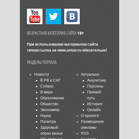
ВОЗРАСТНАЯ КАТЕГОРИЯ САЙТА
18+
При использовании материалов сайта
гиперссылка на
www.ansar.ru
обязательна!
РАЗДЕЛЫ ПОРТАЛА
Новости
Актуально
В РФ и СНГ
Аналитика
Собкор
Персоны
В мире
Прямой
Образование
путь
Общество
История
Экономика
Онлайн
Наука
О проекте
Палитра
Размещение
Здоровый
рекламы
образ жизни
RSS