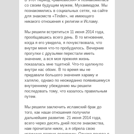
со своим будущим мужем, Мухаммадом. Мы
познакомились в социальных сетях, на сайте
для знакомств «Tinder», не имеющего
никакого отношения к религии и Исламу.
Мы решили встретиться 11 июня 2014 года,
прообщавшись всего день. В то мгновение,
когда я его увидела, я почувствовала, что
внутри меня что-то пробудилось. Вечерние
прогулки с друзьями перестали иметь
значение, а вся моя прежняя жизнь
показалась мне тщетной. Что-то щелкнуло
внутри нас обоих. В то время мы не
придавали большого значения хараму и
халялю, однако по неожиданно появившемуся
внутреннему убеждению мы решили
последовать тому, что казалось правильным
путем.
Мы решили заключить исламский брак до
того, как наши отношения получили
дальнейшее развитие. 21 июня 2014 года,
всего через десять дней после знакомства,
нам прочитали никях, а я обрела свою
истинную вторую половинку. Однако поняла я