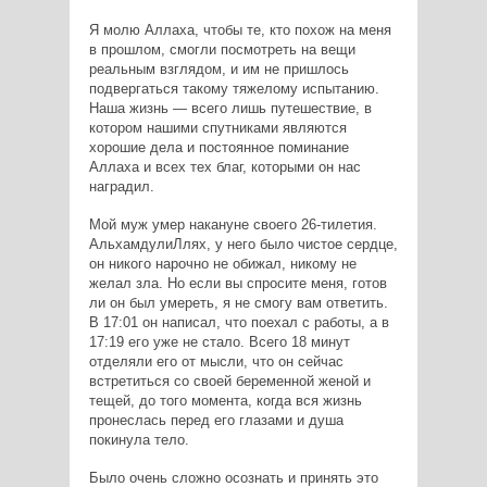
Я молю Аллаха, чтобы те, кто похож на меня
в прошлом, смогли посмотреть на вещи
реальным взглядом, и им не пришлось
подвергаться такому тяжелому испытанию.
Наша жизнь — всего лишь путешествие, в
котором нашими спутниками являются
хорошие дела и постоянное поминание
Аллаха и всех тех благ, которыми он нас
наградил.
Мой муж умер накануне своего 26-тилетия.
АльхамдулиЛлях, у него было чистое сердце,
он никого нарочно не обижал, никому не
желал зла. Но если вы спросите меня, готов
ли он был умереть, я не смогу вам ответить.
В 17:01 он написал, что поехал с работы, а в
17:19 его уже не стало. Всего 18 минут
отделяли его от мысли, что он сейчас
встретиться со своей беременной женой и
тещей, до того момента, когда вся жизнь
пронеслась перед его глазами и душа
покинула тело.
Было очень сложно осознать и принять это