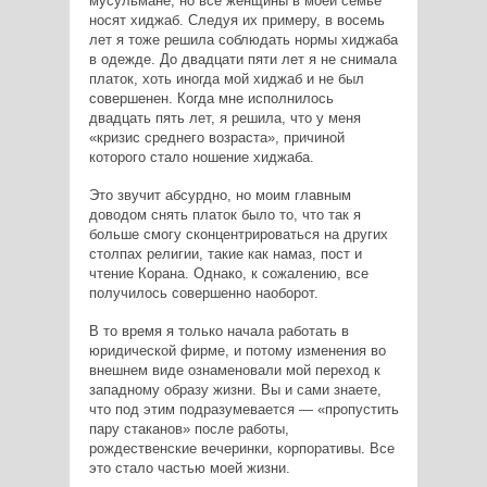
мусульмане, но все женщины в моей семье
носят хиджаб. Следуя их примеру, в восемь
лет я тоже решила соблюдать нормы хиджаба
в одежде. До двадцати пяти лет я не снимала
платок, хоть иногда мой хиджаб и не был
совершенен. Когда мне исполнилось
двадцать пять лет, я решила, что у меня
«кризис среднего возраста», причиной
которого стало ношение хиджаба.
Это звучит абсурдно, но моим главным
доводом снять платок было то, что так я
больше смогу сконцентрироваться на других
столпах религии, такие как намаз, пост и
чтение Корана. Однако, к сожалению, все
получилось совершенно наоборот.
В то время я только начала работать в
юридической фирме, и потому изменения во
внешнем виде ознаменовали мой переход к
западному образу жизни. Вы и сами знаете,
что под этим подразумевается — «пропустить
пару стаканов» после работы,
рождественские вечеринки, корпоративы. Все
это стало частью моей жизни.