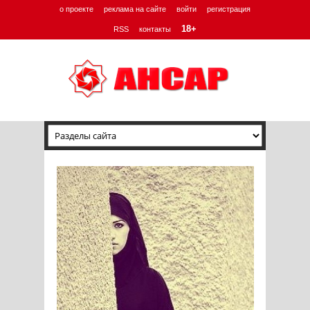
о проекте
реклама на сайте
войти
регистрация
18+
RSS
контакты