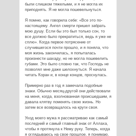
были слишком тяжелыми, и я не могла их
приподнять. Я не могла пошевельнуться.
Я помню, как говорила себе: «Все это по-
настоящему. Ангел смерти пришел забрать
мою душу. Если бы это был только сон, то
все должно было прекратиться, ведь я уже не
сплю». Когда первое потрясение от
случившегося почти прошло, и я поняла, что
моя жизнь закончилась, я попыталась
произнести шахаду, но не могла пошевелить
губами. Это было словно так, что Господь не
позволял мне даже шелохнуться. Я начала
читать Коран и, в конце концов, проснулась.
Примерно раз в год я замечала подобные
знаки. Обычно месяц-другой они действовали
на меня, когда, взолнованная происшедшим, я
давала клятву поменять свою жизнь. Но
затем все возвращалось на круги своя.
Уход моего мужа я рассматриваю как самый
последний и самый главный знак от Аллаха,
чтобы я протянула к Нему руку. Теперь, когда
я оглядываюсь на свое прошлое, я понимаю,