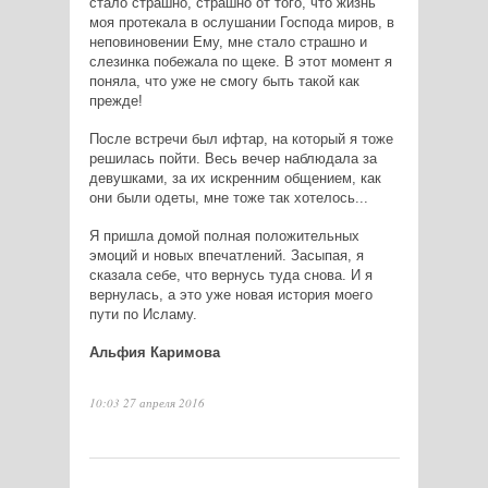
стало страшно, страшно от того, что жизнь
моя протекала в ослушании Господа миров, в
неповиновении Ему, мне стало страшно и
слезинка побежала по щеке. В этот момент я
поняла, что уже не смогу быть такой как
прежде!
После встречи был ифтар, на который я тоже
решилась пойти. Весь вечер наблюдала за
девушками, за их искренним общением, как
они были одеты, мне тоже так хотелось...
Я пришла домой полная положительных
эмоций и новых впечатлений. Засыпая, я
сказала себе, что вернусь туда снова. И я
вернулась, а это уже новая история моего
пути по Исламу.
Альфия Каримова
10:03 27 апреля 2016