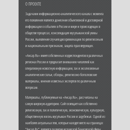
О ПРОЕКТЕ
Задачами информационно-аналитического канала с момента
его появления является донесение объективной и достоверной
информации о событиях в России и мире и происходящих в
обществе процессах, консолидация мусульманской уммы
России, выявление случаев дискриминации по религиозным
и национальным признакам, защита прав верующих.
«Ансар.Ru» имеет собственных корреспондентов в различных
регионах России и предлагает вниманию читателей как
оперативную новостную информацию, так и эксклюзивные
аналитические статьи, обзоры, религиозно-богословские
материалы, мнения известных экспертов по различным
вопросам.
Материалы, публикуемые на «Ансар.Ru», рассчитаны на
самую широкую аудиторию. Сайт освещает как собственно
религиозную, так и политическую, экономическую, культурную,
общественную жизнь мусульман России и зарубежья. Одной из
наиболее актуальных тем, которые находят место на страницах
"Ансар.Ru", является развитие исламской банковской сферы,