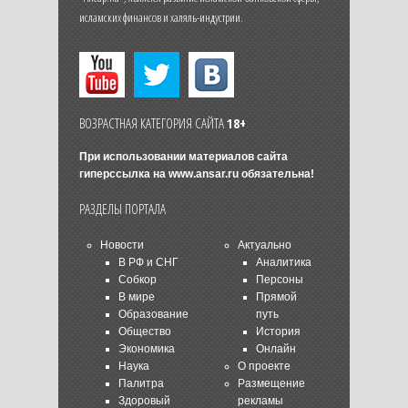
исламских финансов и халяль-индустрии.
ВОЗРАСТНАЯ КАТЕГОРИЯ САЙТА
18+
При использовании материалов сайта
гиперссылка на
www.ansar.ru
обязательна!
РАЗДЕЛЫ ПОРТАЛА
Новости
Актуально
В РФ и СНГ
Аналитика
Собкор
Персоны
В мире
Прямой
Образование
путь
Общество
История
Экономика
Онлайн
Наука
О проекте
Палитра
Размещение
Здоровый
рекламы