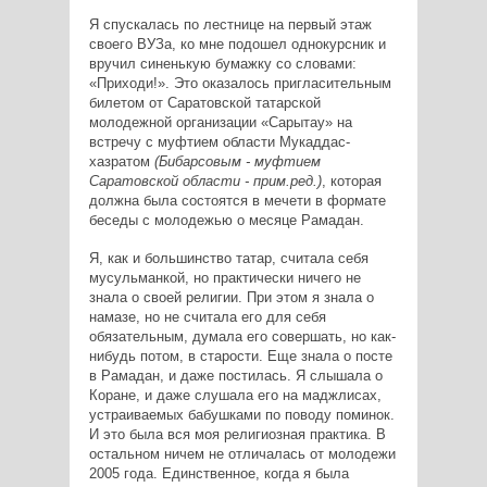
Я спускалась по лестнице на первый этаж
своего ВУЗа, ко мне подошел однокурсник и
вручил синенькую бумажку со словами:
«Приходи!». Это оказалось пригласительным
билетом от Саратовской татарской
молодежной организации «Сарытау» на
встречу с муфтием области Мукаддас-
хазратом
(Бибарсовым - муфтием
Саратовской области - прим.ред.)
, которая
должна была состоятся в мечети в формате
беседы с молодежью о месяце Рамадан.
Я, как и большинство татар, считала себя
мусульманкой, но практически ничего не
знала о своей религии. При этом я знала о
намазе, но не считала его для себя
обязательным, думала его совершать, но как-
нибудь потом, в старости. Еще знала о посте
в Рамадан, и даже постилась. Я слышала о
Коране, и даже слушала его на маджлисах,
устраиваемых бабушками по поводу поминок.
И это была вся моя религиозная практика. В
остальном ничем не отличалась от молодежи
2005 года. Единственное, когда я была