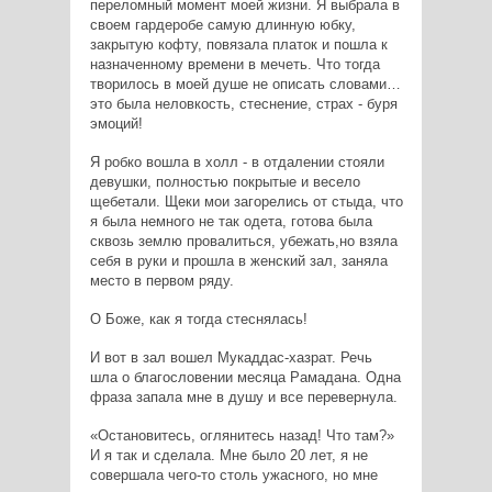
переломный момент моей жизни. Я выбрала в
своем гардеробе самую длинную юбку,
закрытую кофту, повязала платок и пошла к
назначенному времени в мечеть. Что тогда
творилось в моей душе не описать словами…
это была неловкость, стеснение, страх - буря
эмоций!
Я робко вошла в холл - в отдалении стояли
девушки, полностью покрытые и весело
щебетали. Щеки мои загорелись от стыда, что
я была немного не так одета, готова была
сквозь землю провалиться, убежать,но взяла
себя в руки и прошла в женский зал, заняла
место в первом ряду.
О Боже, как я тогда стеснялась!
И вот в зал вошел Мукаддас-хазрат. Речь
шла о благословении месяца Рамадана. Одна
фраза запала мне в душу и все перевернула.
«Остановитесь, оглянитесь назад! Что там?»
И я так и сделала. Мне было 20 лет, я не
совершала чего-то столь ужасного, но мне