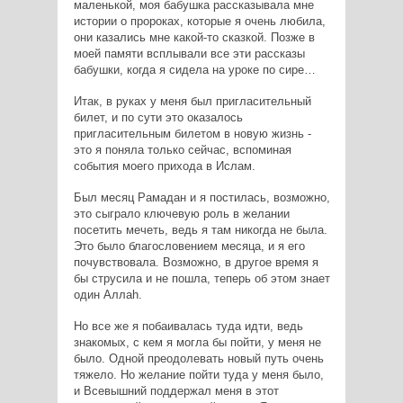
маленькой, моя бабушка рассказывала мне
истории о пророках, которые я очень любила,
они казались мне какой-то сказкой. Позже в
моей памяти всплывали все эти рассказы
бабушки, когда я сидела на уроке по сире…
Итак, в руках у меня был пригласительный
билет, и по сути это оказалось
пригласительным билетом в новую жизнь -
это я поняла только сейчас, вспоминая
события моего прихода в Ислам.
Был месяц Рамадан и я постилась, возможно,
это сыграло ключевую роль в желании
посетить мечеть, ведь я там никогда не была.
Это было благословением месяца, и я его
почувствовала. Возможно, в другое время я
бы струсила и не пошла, теперь об этом знает
один Аллаh.
Но все же я побаивалась туда идти, ведь
знакомых, с кем я могла бы пойти, у меня не
было. Одной преодолевать новый путь очень
тяжело. Но желание пойти туда у меня было,
и Всевышний поддержал меня в этот