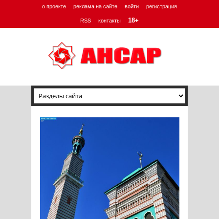
о проекте
реклама на сайте
войти
регистрация
18+
RSS
контакты